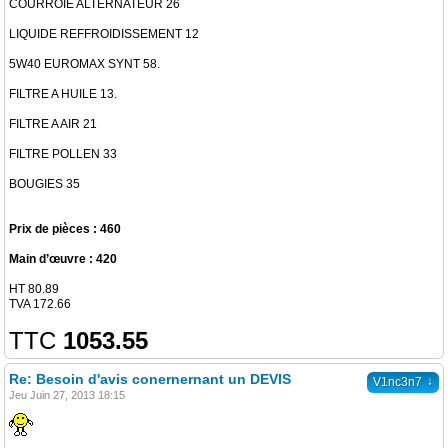
COURROIE ALTERNATEUR 26
LIQUIDE REFFROIDISSEMENT 12
5W40 EUROMAX SYNT 58.
FILTRE A HUILE 13.
FILTRE A AIR 21
FILTRE POLLEN 33
BOUGIES 35
Prix de pièces : 460
Main d’œuvre : 420
HT 80.89
TVA 172.66
TTC
1053.55
Re: Besoin d'avis conernernant un DEVIS
↓
V1nc3n7
Jeu Juin 27, 2013 18:15