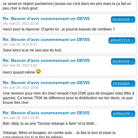
ce serait en région parisienne j'aurais oui c'est dans les prix mais la ça fait un
peu cher à mon gout.
Re: Besoin d'avis conernernant un DEVIS
↓
bouboune
Jeu Juin 27, 2013 22:35
merci pour ta réponse. D'après toi , je pourrai baisser de combien ?
Re: Besoin d'avis conernernant un DEVIS
↓
gilles02310
Ven Juin 28, 2013 8:23
Salut alors la je ne sais pas du tout.
Re: Besoin d'avis conernernant un DEVIS
↓
bouboune
Ven Juin 28, 2013 9:29
merci quand même
Re: Besoin d'avis conernernant un DEVIS
↓
jordangse
Ven Juin 28, 2013 10:00
Une revision pour mon dci chez renault c'est 259€ (pas de bougies mais filtre à
gazole). Ça laisse 750€ de difference pour la distribution sur ton devis, ce que
trouve très cher
Re: Besoin d'avis conernernant un DEVIS
↓
artilleur34
Ven Juin 28, 2013 14:34
Bah, déjà, tu as une "Grosse vidange à faire" et la distri....
Vidange, filtres et bougies, en centre auto.....tu fais le tour et jouer la
concurrence (ou tu le fais toi même)