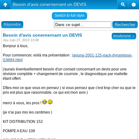
Besoin d'avis conernernant un DEVIS
Switch to full style
Répondre
Besoin d'avis conernernant un DEVIS
↓
bouboune
Jeu Juin 27, 2013 13:48
Bonjour à tous,
Pour commencer, voilà ma présentation :
laguna-2001-125-pack-dynamique-
t19884.html
j'aurais éventuellement besoin d'un conseil concernant un devis pour une
révision complète + changement de courroie , le diagnostique par mallette
étant offert .
Dîtes-moi ce que vous en pensez ( si vous pensez que c'est trop cher ou que le
prix est plus que raisonnable, ce qui est mon avis )
merci à vous, les pros !
(je n'ai pas mis les centimes )
KIT DISTRIBUTION 152
POMPE A EAU 108