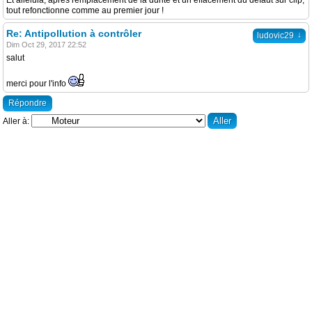
Et alléluia, après remplacement de la durite et un effacement du défaut sur clip,
tout refonctionne comme au premier jour !
Re: Antipollution à contrôler
↓
ludovic29
Dim Oct 29, 2017 22:52
salut
merci pour l'info
Répondre
Aller à: