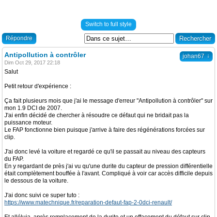
Switch to full style
Répondre
Antipollution à contrôler
↓
johan67
Dim Oct 29, 2017 22:18
Salut
Petit retour d'expérience :
Ça fait plusieurs mois que j'ai le message d'erreur "Antipollution à contrôler" sur
mon 1.9 DCI de 2007.
J'ai enfin décidé de chercher à résoudre ce défaut qui ne bridait pas la
puissance moteur.
Le FAP fonctionne bien puisque j'arrive à faire des régénérations forcées sur
clip.
J'ai donc levé la voiture et regardé ce qu'il se passait au niveau des capteurs
du FAP.
En y regardant de près j'ai vu qu'une durite du capteur de pression différentielle
était complètement bouffée à l'avant. Compliqué à voir car accès difficile depuis
le dessous de la voiture.
J'ai donc suivi ce super tuto :
https://www.matechnique.fr/reparation-defaut-fap-2-0dci-renault/