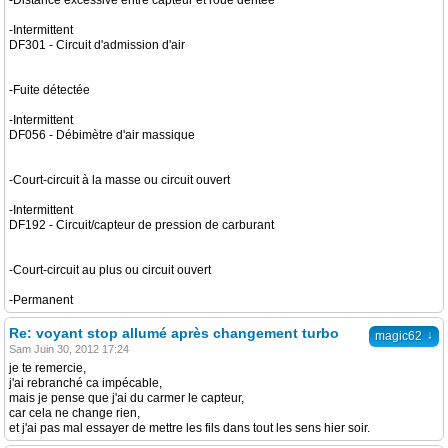
-Distance excessive entre capteur et roue dentée
-Intermittent
DF301 - Circuit d'admission d'air
-Fuite détectée
-Intermittent
DF056 - Débimètre d'air massique
-Court-circuit à la masse ou circuit ouvert
-Intermittent
DF192 - Circuit/capteur de pression de carburant
-Court-circuit au plus ou circuit ouvert
-Permanent
Re: voyant stop allumé après changement turbo
↓
magic62
Sam Juin 30, 2012 17:24
je te remercie,
j'ai rebranché ca impécable,
mais je pense que j'ai du carmer le capteur,
car cela ne change rien,
et j'ai pas mal essayer de mettre les fils dans tout les sens hier soir.