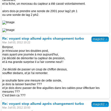
carburant.
et la fiche, un morceau du capteur a été cassé volontairement.
alors dois-je prendre une sonde de 2001 pour lag2 ph 1
ou une sonde de lag 2 ph2.
Re: voyant stop allumé après changement turbo
↓
magic62
Mar Juil 03, 2012 10:22
Bonjour,
je m'escuse pour les doubles post,
mais ayant une journée à moi aujourd'hui,
j'ai décidé de démonter la capteur de pression,
et à ma grande surprise il a l'air comme neuf !
J'ai décidé de passer un coup de chiffon dessus,
souffler dedans, et je l'ai remonter.
je souhaite faire une mesure de cette sonde,
je dois la laisser bancher ???
et je dois donc passer de fine aiguilles dans les cables pour éffectuer les
mesures ???
C'est bien ca ???
Re: voyant stop allumé après changement turbo
↓
magic62
Mar Juil 03, 2012 10:50