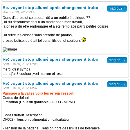
Re: voyant stop allumé après changement trubo
↓
magic62
Ven Juin 29, 2012 23:16
Donc d'après toi cela serait dû à un oublie électrique ??
j'ai du débranche ceci a un moment de mon travail,
la prise a du être endomager et a été remplacé par 3 petites cosses.
j'ai retiré les cosses sans prendre de photos,
grosse bétise, ou était tel ou tel fils de tel couleurs
Re: voyant stop allumé après changement turbo
↓
magic62
Sam Juin 30, 2012 12:08
merci c'est sympa,
alors j'ai 3 couleur ,vert marron et rose
Re: voyant stop allumé après changement turbo
↓
magic62
Sam Juin 30, 2012 13:37
Passage a la valise voila les erreur ressorti
Codes de défaut
Limitation (Coussin gonflable - ACU3 - MT/AT)
Codes défaut Description
DF002 - Tension d'alimentation calculateur
- Tension de la batterie ; Tension hors des limites de tolérance