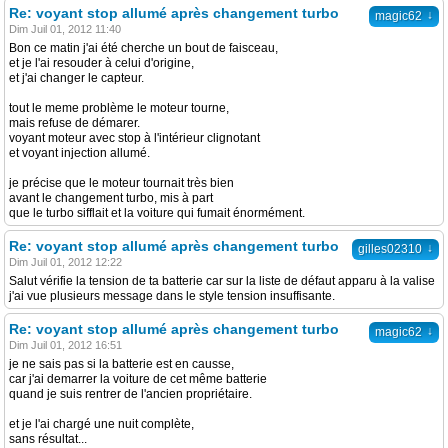
Re: voyant stop allumé après changement turbo
↓
magic62
Dim Juil 01, 2012 11:40
Bon ce matin j'ai été cherche un bout de faisceau,
et je l'ai resouder à celui d'origine,
et j'ai changer le capteur.
tout le meme problème le moteur tourne,
mais refuse de démarer.
voyant moteur avec stop à l'intérieur clignotant
et voyant injection allumé.
je précise que le moteur tournait très bien
avant le changement turbo, mis à part
que le turbo sifflait et la voiture qui fumait énormément.
Re: voyant stop allumé après changement turbo
↓
gilles02310
Dim Juil 01, 2012 12:22
Salut vérifie la tension de ta batterie car sur la liste de défaut apparu à la valise
j'ai vue plusieurs message dans le style tension insuffisante.
Re: voyant stop allumé après changement turbo
↓
magic62
Dim Juil 01, 2012 16:51
je ne sais pas si la batterie est en causse,
car j'ai demarrer la voiture de cet même batterie
quand je suis rentrer de l'ancien propriétaire.
et je l'ai chargé une nuit complète,
sans résultat...