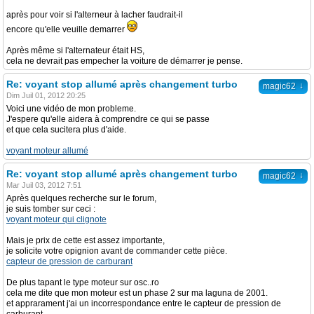
après pour voir si l'alterneur à lacher faudrait-il
encore qu'elle veuille demarrer
Après même si l'alternateur était HS,
cela ne devrait pas empecher la voiture de démarrer je pense.
Re: voyant stop allumé après changement turbo
↓
magic62
Dim Juil 01, 2012 20:25
Voici une vidéo de mon probleme.
J'espere qu'elle aidera à comprendre ce qui se passe
et que cela sucitera plus d'aide.
voyant moteur allumé
Re: voyant stop allumé après changement turbo
↓
magic62
Mar Juil 03, 2012 7:51
Après quelques recherche sur le forum,
je suis tomber sur ceci :
voyant moteur qui clignote
Mais je prix de cette est assez importante,
je solicite votre opignion avant de commander cette pièce.
capteur de pression de carburant
De plus tapant le type moteur sur osc..ro
cela me dite que mon moteur est un phase 2 sur ma laguna de 2001.
et apprarament j'ai un incorrespondance entre le capteur de pression de