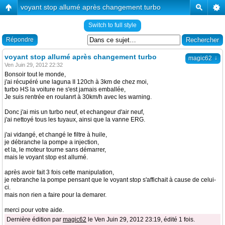
voyant stop allumé après changement turbo
Switch to full style
Répondre
voyant stop allumé après changement turbo
↓
magic62
Ven Juin 29, 2012 22:32
Bonsoir tout le monde,
j'ai récupéré une laguna II 120ch à 3km de chez moi,
turbo HS la voiture ne s'est jamais emballée,
Je suis rentrée en roulanrt à 30km/h avec les warning.
Donc j'ai mis un turbo neuf, et echangeur d'air neuf,
j'ai nettoyé tous les tuyaux, ainsi que la vanne ERG.
j'ai vidangé, et changé le filtre à huile,
je débranche la pompe a injection,
et la, le moteur tourne sans démarrer,
mais le voyant stop est allumé.
après avoir fait 3 fois cette manipulation,
je rebranche la pompe pensant que le voyant stop s'affichait à cause de celui-
ci.
mais non rien a faire pour la demarer.
merci pour votre aide.
Dernière édition par
magic62
le Ven Juin 29, 2012 23:19, édité 1 fois.