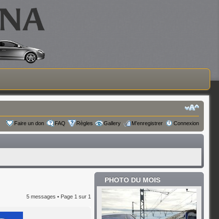
Faire un don
FAQ
Règles
Gallery
M’enregistrer
Connexion
PHOTO DU MOIS
5 messages • Page
1
sur
1