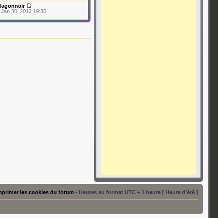
lagonnoir
 Jan 30, 2012 19:35
primer les cookies du forum
• Heures au format UTC + 1 heure [ Heure d’été ]