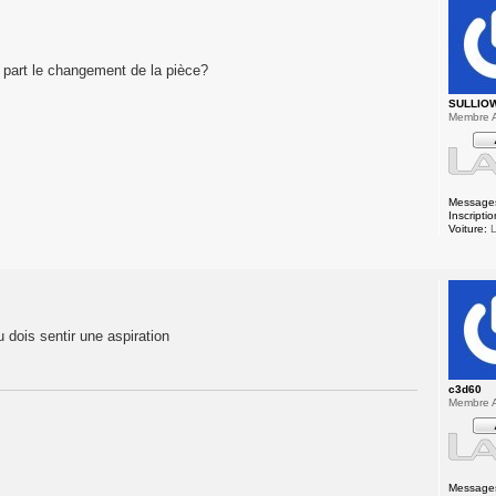
à part le changement de la pièce?
SULLIO
Membre A
Message
Inscriptio
Voiture:
L
 dois sentir une aspiration
c3d60
Membre A
Message