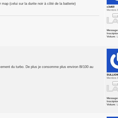
ap (celui sur la durite noir à côté de la batterie)
c3d60
Membre A
Message
Inscriptio
Voiture:
L
acement du turbo. De plus je consomme plus environ 8l/100 au
SULLIO
Membre A
Message
Inscriptio
Voiture:
L