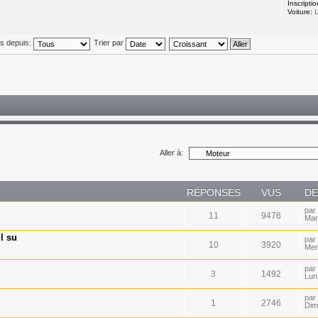
Inscriptio
Voiture:
L
és depuis:
Trier par
Aller à:
RÉPONSES
VUS
DE
par
11
9476
Mar
l su
par
10
3920
Mer
par
3
1492
Lun
par
1
2746
Dim