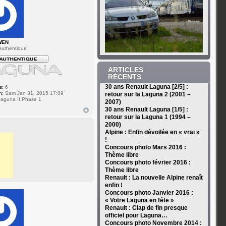
WEN
uthentique
ARTICLES
RÉCENTS
30 ans Renault Laguna [2/5] :
s:
6
n:
Sam Jan 31, 2015 17:09
retour sur la Laguna 2 (2001 –
aguna II Phase 1
2007)
30 ans Renault Laguna [1/5] :
retour sur la Laguna 1 (1994 –
2000)
Alpine : Enfin dévoilée en « vrai »
!
Concours photo Mars 2016 :
Thème libre
Concours photo février 2016 :
Thème libre
Renault : La nouvelle Alpine renaît
enfin !
Concours photo Janvier 2016 :
« Votre Laguna en fête »
Renault : Clap de fin presque
officiel pour Laguna…
Concours photo Novembre 2014 :