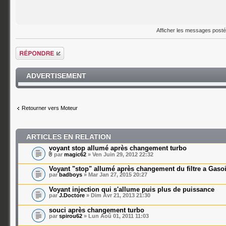
Afficher les messages post
Répondre
ADVERTISEMENT
Retourner vers Moteur
ARTICLES EN RELATION
voyant stop allumé après changement turbo
par
magic62
» Ven Juin 29, 2012 22:32
Voyant "stop" allumé après changement du filtre a Gasoi
par
badboys
» Mar Jan 27, 2015 20:27
Voyant injection qui s'allume puis plus de puissance
par
J.Doctore
» Dim Avr 21, 2013 21:30
souci après changement turbo
par
spirou62
» Lun Aoû 01, 2011 11:03