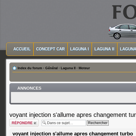
MASQUER LA NAVIGATION PRINCIPALE
MASQUER LA NAVIGATION SECONDAIRE
ACCUEIL
CONCEPT CAR
LAGUNA I
LAGUNA II
LAGUNA 
MENU PRINCIPAL
Index du forum
‹
Général
‹
Laguna II
‹
Moteur
ANNONCES
voyant injection s'allume apres changement tu
Répondre
voyant injection s'allume apres changement turbo