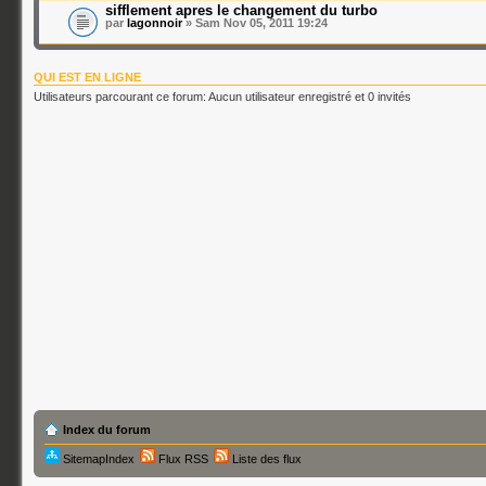
sifflement apres le changement du turbo
par
lagonnoir
» Sam Nov 05, 2011 19:24
QUI EST EN LIGNE
Utilisateurs parcourant ce forum: Aucun utilisateur enregistré et 0 invités
Index du forum
SitemapIndex
Flux RSS
Liste des flux