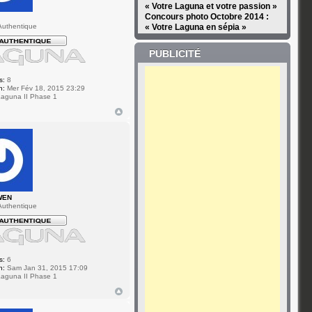
« Votre Laguna et votre passion »
Concours photo Octobre 2014 :
uthentique
« Votre Laguna en sépia »
PUBLICITÉ
s:
8
n:
Mer Fév 18, 2015 23:29
aguna II Phase 1
WEN
uthentique
s:
6
n:
Sam Jan 31, 2015 17:09
aguna II Phase 1