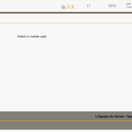
par
17
6951
Lun
1
2
Switch to mobile style
L’équipe du forum
•
Sup