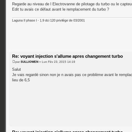
Regarde au niveau de l Electrovanne de pilotage du turbo ou le capteur m
Edit tu avais ce défaut avant le remplacement du turbo ?
Laguna II phase I - 1.9 dci 120 privilège de 03/2001
Re: voyant injection s'allume apres changement turbo
par
SULLIOWEN
» Lun Fév 23, 2015 14:19
Salut
Je vais regardé sinon non je n avais pas ce problème avant le rempl
lieu de 6,5