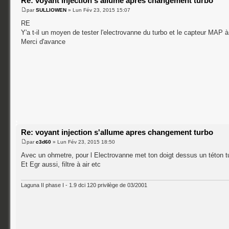
Re: voyant injection s'allume apres changement turbo
par
SULLIOWEN
» Lun Fév 23, 2015 15:07
RE
Y'a t-il un moyen de tester l'electrovanne du turbo et le capteur MAP 
Merci d'avance
Re: voyant injection s'allume apres changement turbo
par
c3d60
» Lun Fév 23, 2015 18:50
Avec un ohmetre, pour l Electrovanne met ton doigt dessus un téton tu
Et Egr aussi, filtre à air etc
Laguna II phase I - 1.9 dci 120 privilège de 03/2001