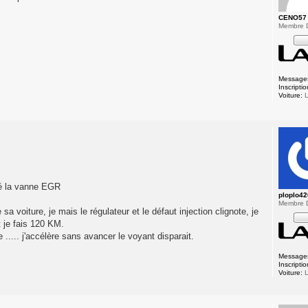
CENO57
Membre 
Message
Inscriptio
Voiture:
L
dé la vanne EGR
ploplo4
Membre 
sa voiture, je mais le régulateur et le défaut injection clignote, je
t je fais 120 KM.
e ..... j'accélère sans avancer le voyant disparait.
Message
Inscriptio
Voiture:
L