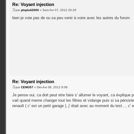
Re: Voyant injection
par
ploplo42000
» Sam Avr 07, 2012 20:26
bien je voie pas de ou sa peu venir à voire avec les autres du forum
Re: Voyant injection
par
CENO57
» Dim Avr 08, 2012 9:08
Je pense oui, ca doit peut etre faire s' allumer le voyant, ca éxplique pe
vait quand meme changer tout les filtres et vidange puis si sa pérsiste 
renault ( c' est un petit garage ), j' était avec au moment du test..., c' 