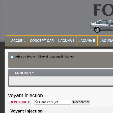
MASQUER LA NAVIGATION PRINCIPALE
MASQUER LA NAVIGATION SECONDAIRE
ACCUEIL
CONCEPT CAR
LAGUNA I
LAGUNA II
LAGUNA 
MENU PRINCIPAL
Index du forum
‹
Général
‹
Laguna II
‹
Moteur
ANNONCES
Voyant injection
Répondre
Voyant injection