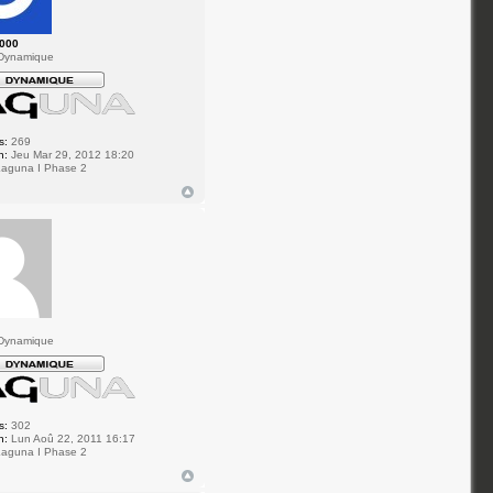
2000
Dynamique
s:
269
n:
Jeu Mar 29, 2012 18:20
aguna I Phase 2
Dynamique
s:
302
n:
Lun Aoû 22, 2011 16:17
aguna I Phase 2