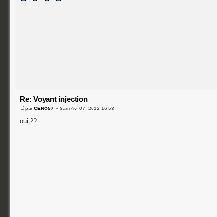
Re: Voyant injection
par
CENO57
» Sam Avr 07, 2012 16:53
oui ??