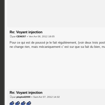
Re: Voyant injection
par
CENO57
» Ven Avr 06, 2012 18:05
Pour ce qui est de poussé je le fait régulièrement, (voir deux trois p
ne change rien, mais mécaniquement c' est sur que sa fait du bien, m
Re: Voyant injection
par
ploplo42000
» Sam Avr 07, 2012 14:32