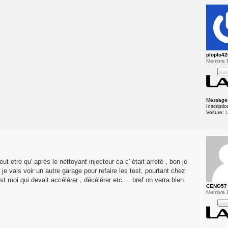
ploplo4
Membre 
Message
Inscriptio
Voiture:
L
ut etre qu' après le néttoyant injecteur ca c' était arreté , bon je
je vais voir un autre garage pour refaire les test, pourtant chez
est moi qui devait accélérer , décélérer etc.... bref on verra bien.
CENO57
Membre 