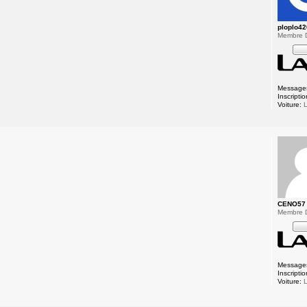
ploplo4
Membre 
Message
Inscriptio
Voiture:
L
CENO57
Membre 
Message
Inscriptio
Voiture:
L