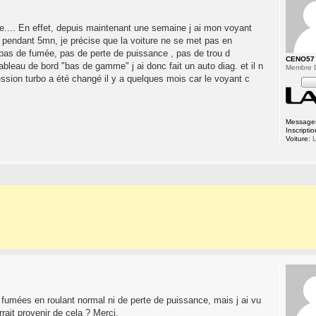
me.... En effet, depuis maintenant une semaine j ai mon voyant
 pendant 5mn, je précise que la voiture ne se met pas en
 pas de fumée, pas de perte de puissance , pas de trou d
CENO57
ableau de bord "bas de gamme" j ai donc fait un auto diag. et il n
Membre 
éssion turbo a été changé il y a quelques mois car le voyant c
Message
Inscriptio
Voiture:
L
e fumées en roulant normal ni de perte de puissance, mais j ai vu
rrait provenir de cela ? Merci.