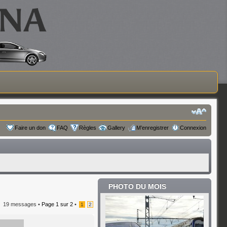
Faire un don
FAQ
Règles
Gallery
M’enregistrer
Connexion
PHOTO DU MOIS
19 messages •
Page
1
sur
2
•
1
2