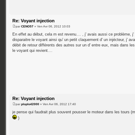
Re: Voyant injection
par
CENO57
» Ven Avr 06, 2012 10:03
En effet au début, cela m est revenu.... , j' avais aussi ce problème, j'
disparaitre le voyant ainsi qu' un petit claquement d' un injécteur, j' avai
débit de retour différents des autres sur un d' entre eux, mais dans les
le voyant qui revient....
Re: Voyant injection
par
ploplo42000
» Ven Avr 06, 2012 17:40
je pense qui faudrait plus souvent pousser le moteur dans les tours (
)