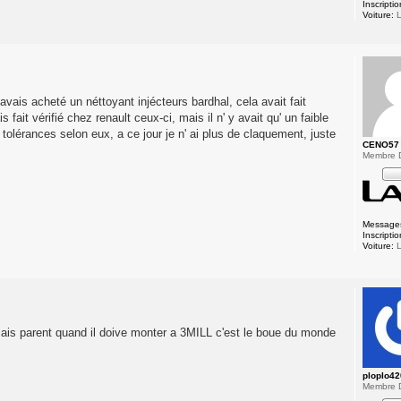
Inscriptio
Voiture:
L
 avais acheté un néttoyant injécteurs bardhal, cela avait fait
s fait vérifié chez renault ceux-ci, mais il n' y avait qu' un faible
 tolérances selon eux, a ce jour je n' ai plus de claquement, juste
CENO57
Membre 
Message
Inscriptio
Voiture:
L
mais parent quand il doive monter a 3MILL c'est le boue du monde
ploplo4
Membre 