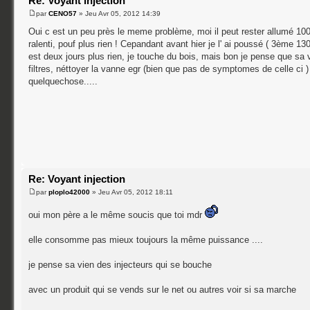
Re: Voyant injection
par
CENO57
» Jeu Avr 05, 2012 14:39
Oui c est un peu près le meme problème, moi il peut rester allumé 100
ralenti, pouf plus rien ! Cepandant avant hier je l' ai poussé ( 3ème 13
est deux jours plus rien, je touche du bois, mais bon je pense que sa va 
filtres, néttoyer la vanne egr (bien que pas de symptomes de celle ci )
quelquechose.....
Re: Voyant injection
par
ploplo42000
» Jeu Avr 05, 2012 18:11
oui mon père a le même soucis que toi mdr
elle consomme pas mieux toujours la même puissance ....
je pense sa vien des injecteurs qui se bouche
avec un produit qui se vends sur le net ou autres voir si sa marche