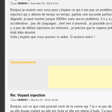
par
CENO57
» Sam Mar 31, 2012 8:14
Bonjour je revient vers vous pour j éspère ce qui n est pas un problè
injection qui s allume de temps en temps, parfois une seconde parfois
dégradé, je peut monter jusque 4000trs sans aucun problème, il n y a
accélération , pas de claquages , bref rien d anormal , je possède un t
y a pas de défaut injections en mémoire , je précise que le capteur pr
était déja aluumé.
Voila j éspère que vous pourrez m aidez. D avance merci !
Advertisement
Re: Voyant injection
par
CENO57
» Dim Avr 01, 2012 19:28
Bonjour, est ce que cela pourrait venir de la vanne egr ? je n ai pas d
qu elle bouge malgré qu elle est fixée et elle est pleine d huile. Ca pou