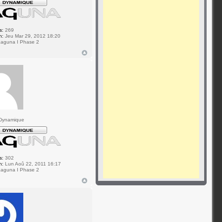
s:
269
n:
Jeu Mar 29, 2012 18:20
aguna I Phase 2
Dynamique
s:
302
n:
Lun Aoû 22, 2011 16:17
aguna I Phase 2