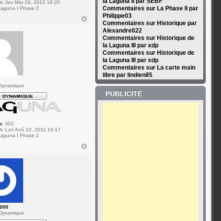
la Laguna II par SEBF
n:
Jeu Mar 29, 2012 18:20
Commentaires sur La Phase II par
aguna I Phase 2
Philippe03
Commentaires sur Historique par
Alexandre022
Commentaires sur Historique de
la Laguna III par xdp
Commentaires sur Historique de
la Laguna III par xdp
Commentaires sur La carte main
libre par lindien85
Dynamique
PUBLICITÉ
s:
302
n:
Lun Aoû 22, 2011 16:17
aguna I Phase 2
2000
Dynamique