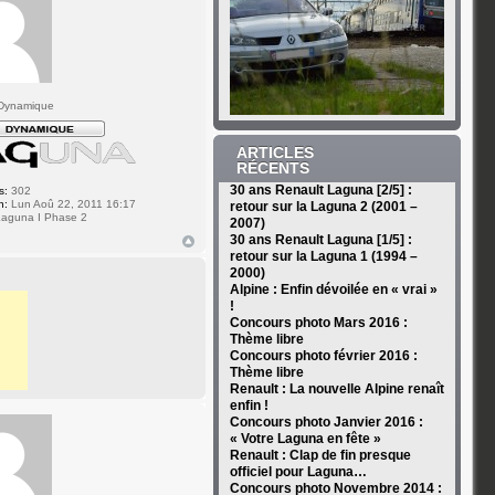
Dynamique
ARTICLES
RÉCENTS
30 ans Renault Laguna [2/5] :
s:
302
n:
Lun Aoû 22, 2011 16:17
retour sur la Laguna 2 (2001 –
aguna I Phase 2
2007)
30 ans Renault Laguna [1/5] :
retour sur la Laguna 1 (1994 –
2000)
Alpine : Enfin dévoilée en « vrai »
!
Concours photo Mars 2016 :
Thème libre
Concours photo février 2016 :
Thème libre
Renault : La nouvelle Alpine renaît
enfin !
Concours photo Janvier 2016 :
« Votre Laguna en fête »
Renault : Clap de fin presque
officiel pour Laguna…
Concours photo Novembre 2014 :