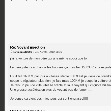
Re: Voyant injection
par
ploplo42000
» Jeu Avr 05, 2012 11:35
j'ai la voiture de mon père qui a le même souci que toi!!!
Le garagiste lui a changé les bougies ça marcher 15JOUR et a regar
Lui il fait 160KM par jour à vitesse stable 100 90 et je viens de prendre 
coupe le régulateur plus rien, je fais mais 100KM je coupe la voiture e
Je fais un peu de ville vitesse stable et la le voyant qui clignote bizarr
Une grosse accélération plus de voyant pas de fumer ....
Je pense ca vient des injecteurs qui sont encrasse!!!!!