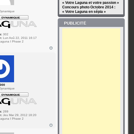
« Votre Laguna et votre passion »
Concours photo Octobre 2014 :
Dynamique
« Votre Laguna en sépia »
PUBLICITÉ
s:
302
n:
Lun Aoû 22, 2011 16:17
aguna I Phase 2
2000
Dynamique
s:
269
n:
Jeu Mar 29, 2012 18:20
aguna I Phase 2