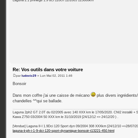
Re: Vos outils dans votre voiture
par
ludovic29
» Lun Mai 02, 2011 1:46
Bonsoir
Dans mon coffre j'ai une caisse de mécano
plus divers ingrédients
chandelles ^^qui se ballade.
Laguna 2ph2 GT 2.0T du 02/2005 avec 140 XXX km le 17/05/2020. CNI2 installé + 
Kawa Z750 03/2004 50 XXX km le 31/10/2019 [24/12/12 => 24/12/20 ) .
[Vendue] Laguna II-I 1.9Dci 120 Sport dyn 09/2004 308 XXXkm [24/12/10 =>28/07/2
laguna-ii-ph-i-1-9-dci-120-sport-dynamique-bonsoir-t13221-450.html