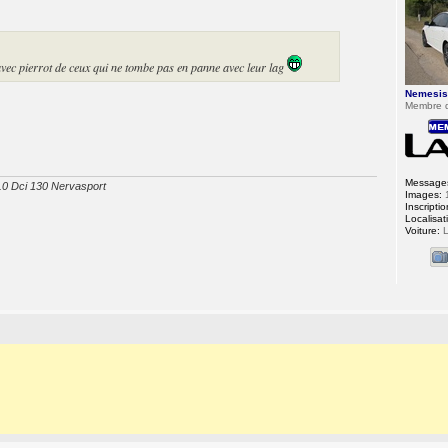
i avec pierrot de ceux qui ne tombe pas en panne avec leur lag
Nemesi
Membre 
Message
2.0 Dci 130 Nervasport
Images:
Inscriptio
Localisat
Voiture:
L