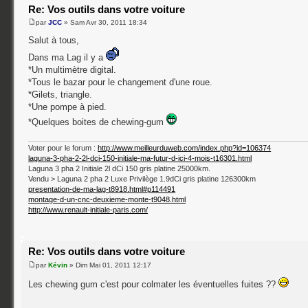
Re: Vos outils dans votre voiture
par
JCC
» Sam Avr 30, 2011 18:34
Salut à tous,
Dans ma Lag il y a
*Un multimètre digital.
*Tous le bazar pour le changement d'une roue.
*Gilets, triangle.
*Une pompe à pied.
*Quelques boites de chewing-gum
Voter pour le forum :
http://www.meilleurduweb.com/index.php?id=106374
laguna-3-pha-2-2l-dci-150-initiale-ma-futur-d-ici-4-mois-t16301.html
Laguna 3 pha 2 Initiale 2l dCi 150 gris platine 25000km.
Vendu > Laguna 2 pha 2 Luxe Privilège 1.9dCi gris platine 126300km
presentation-de-ma-lag-t8918.html#p114491
montage-d-un-cnc-deuxieme-monte-t9048.html
http://www.renault-initiale-paris.com/
Re: Vos outils dans votre voiture
par
Kévin
» Dim Mai 01, 2011 12:17
Les chewing gum c'est pour colmater les éventuelles fuites ??