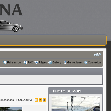
Faire un don
FAQ
Règles
Gallery
M’enregistrer
Connexion
PHOTO DU MOIS
8 messages •
Page
2
sur
3
•
1
2
3