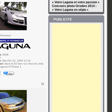
« Votre Laguna et votre passion »
Concours photo Octobre 2014 :
« Votre Laguna en sépia »
PUBLICITÉ
d'honneur
s:
5009
0
n:
Dim Fév 22, 2009 12:16
ion:
Dans le 62 bien sur chez les chtis
aguna III Phase 1