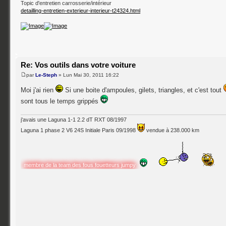
Topic d'entretien carrosserie/intérieur
detailling-entretien-exterieur-interieur-t24324.html
Re: Vos outils dans votre voiture
par
Le-Steph
» Lun Mai 30, 2011 16:22
Moi j'ai rien
Si une boite d'ampoules, gilets, triangles, et c'est tout
sont tous le temps grippés
j'avais une Laguna 1-1 2.2 dT RXT 08/1997
Laguna 1 phase 2 V6 24S Initiale Paris 09/1998
vendue à 238.000 km
membre de la team des fous fouetteurs jumpy