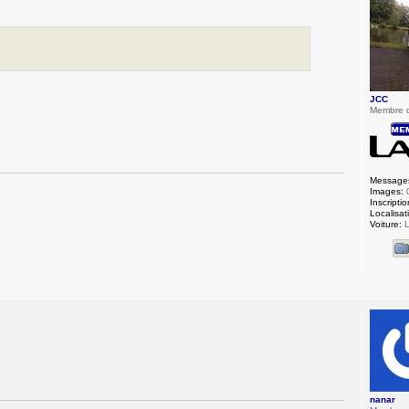
JCC
Membre 
Message
Images:
Inscriptio
Localisat
Voiture:
L
nanar