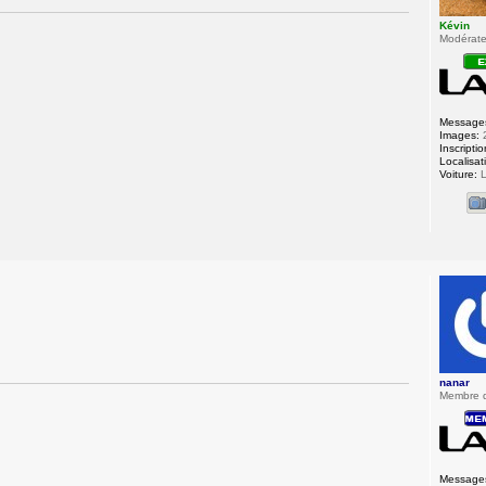
Kévin
Modérateu
Message
Images:
Inscriptio
Localisat
Voiture:
L
nanar
Membre 
Message