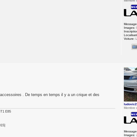
Membre 
Message
Images:
Inscriptio
Localisat
Voiture:
L
/accessoires . De temps en temps il y a un crique et des
ludovic2
Membre 
ST1 E85
015]
Message
Images: