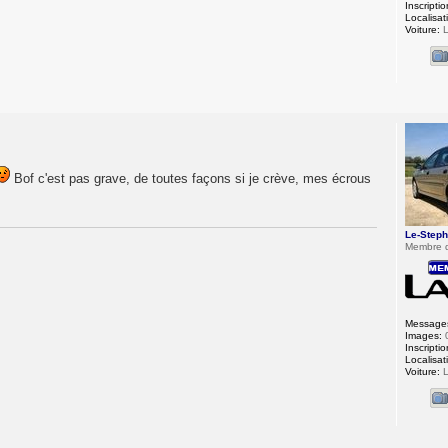
Inscriptio
Localisat
Voiture:
L
Bof c'est pas grave, de toutes façons si je crève, mes écrous
Le-Step
Membre 
Message
Images:
Inscriptio
Localisat
Voiture:
L