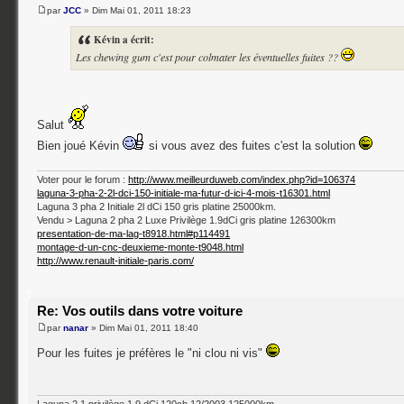
par
JCC
» Dim Mai 01, 2011 18:23
Kévin a écrit:
Les chewing gum c'est pour colmater les éventuelles fuites ??
Salut
Bien joué Kévin
si vous avez des fuites c'est la solution
Voter pour le forum :
http://www.meilleurduweb.com/index.php?id=106374
laguna-3-pha-2-2l-dci-150-initiale-ma-futur-d-ici-4-mois-t16301.html
Laguna 3 pha 2 Initiale 2l dCi 150 gris platine 25000km.
Vendu > Laguna 2 pha 2 Luxe Privilège 1.9dCi gris platine 126300km
presentation-de-ma-lag-t8918.html#p114491
montage-d-un-cnc-deuxieme-monte-t9048.html
http://www.renault-initiale-paris.com/
Re: Vos outils dans votre voiture
par
nanar
» Dim Mai 01, 2011 18:40
Pour les fuites je préfères le "ni clou ni vis"
Laguna 2.1 privilège 1.9 dCi 120ch 12/2003 125000km