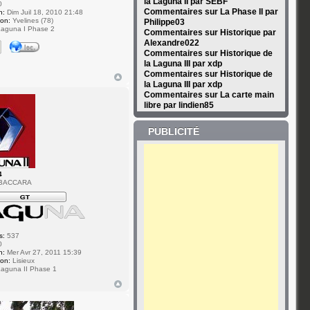
la Laguna II par SEBF
0
Commentaires sur La Phase II par
n:
Dim Juil 18, 2010 21:48
ion:
Yvelines (78)
Philippe03
aguna I Phase 2
Commentaires sur Historique par
Alexandre022
Commentaires sur Historique de
la Laguna III par xdp
Commentaires sur Historique de
la Laguna III par xdp
Commentaires sur La carte main
libre par lindien85
PUBLICITÉ
4
 BACCARA
s:
537
0
n:
Mer Avr 27, 2011 15:39
ion:
Lisieux
aguna II Phase 1