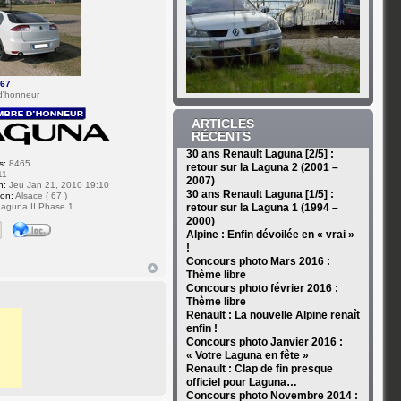
s67
d'honneur
ARTICLES
RÉCENTS
30 ans Renault Laguna [2/5] :
s:
8465
retour sur la Laguna 2 (2001 –
11
2007)
n:
Jeu Jan 21, 2010 19:10
30 ans Renault Laguna [1/5] :
ion:
Alsace ( 67 )
aguna II Phase 1
retour sur la Laguna 1 (1994 –
2000)
Alpine : Enfin dévoilée en « vrai »
!
Concours photo Mars 2016 :
Thème libre
Concours photo février 2016 :
Thème libre
Renault : La nouvelle Alpine renaît
enfin !
Concours photo Janvier 2016 :
« Votre Laguna en fête »
Renault : Clap de fin presque
officiel pour Laguna…
Concours photo Novembre 2014 :