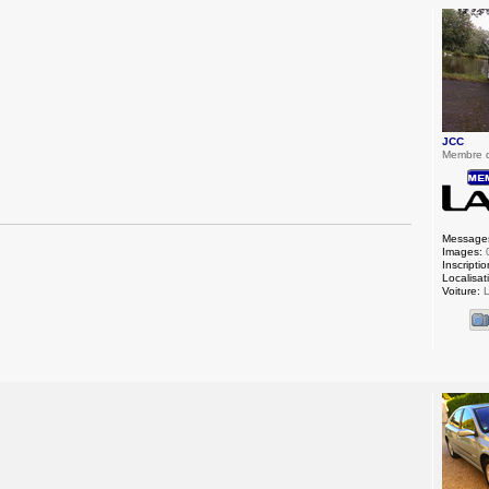
JCC
Membre 
Message
Images:
Inscriptio
Localisat
Voiture:
L