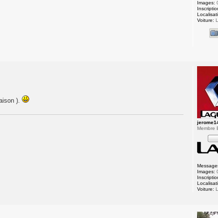
Images:
Inscriptio
Localisat
Voiture:
L
aison ).
jerome1
Membre
Message
Images:
Inscriptio
Localisat
Voiture:
L