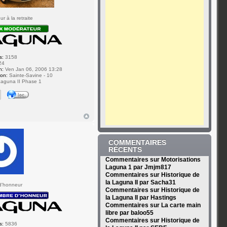
r à la retraite
s:
3158
24
n:
Ven Jan 06, 2006 13:28
ion:
Sainte-Savine - 10
aguna II Phase 1
COMMENTAIRES
RÉCENTS
Commentaires sur Motorisations
Laguna 1 par Jmjm817
Commentaires sur Historique de
la Laguna II par Sacha31
d'honneur
Commentaires sur Historique de
la Laguna II par Hastings
Commentaires sur La carte main
libre par baloo55
Commentaires sur Historique de
s:
5836