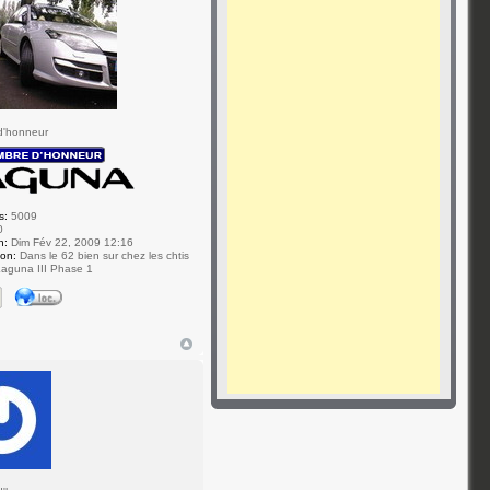
d'honneur
s:
5009
0
n:
Dim Fév 22, 2009 12:16
ion:
Dans le 62 bien sur chez les chtis
aguna III Phase 1