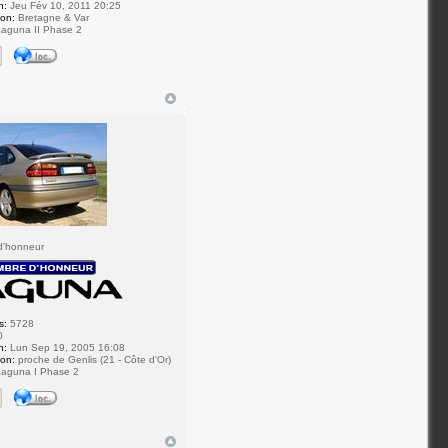
n:
Jeu Fév 10, 2011 20:25
ion:
Bretagne & Var
aguna II Phase 2
h
d'honneur
s:
5728
0
n:
Lun Sep 19, 2005 16:08
ion:
proche de Genlis (21 - Côte d'Or)
aguna I Phase 2