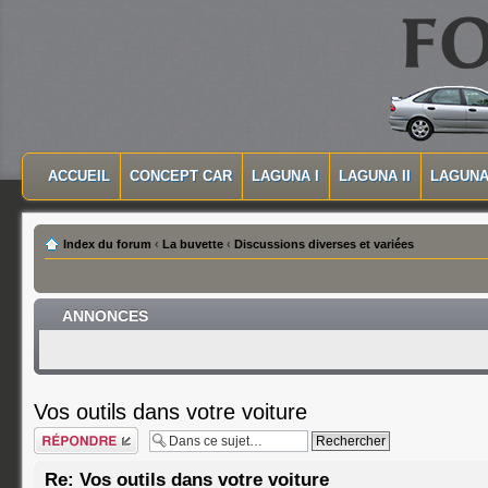
MASQUER LA NAVIGATION PRINCIPALE
MASQUER LA NAVIGATION SECONDAIRE
ACCUEIL
CONCEPT CAR
LAGUNA I
LAGUNA II
LAGUNA 
MENU PRINCIPAL
Index du forum
‹
La buvette
‹
Discussions diverses et variées
ANNONCES
Vos outils dans votre voiture
Répondre
Re: Vos outils dans votre voiture