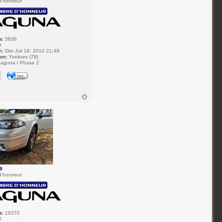
d'honneur
s:
5836
0
n:
Dim Juil 18, 2010 21:48
ion:
Yvelines (78)
aguna I Phase 2
9
d'honneur
s:
10270
2