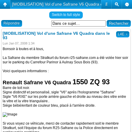
[MOBILISATION] Vol d'une Safrane V6 Quadra dans le 93
#
Switch to full style
Répondre
[MOBILISATION] Vol d'une Safrane V6 Quadra dans le
↓
L4E
93
Lun Jan 07, 2008 1:34
Bonsoir à toutes et à tous,
La Safrane du membre Stratkurt du forum r25-safrane.com a été volée hier soir
sur le parking du Carrefour Parinor à Aulnay Sous Bois (93).
Voici quelques informations :
1550 ZQ 93
Renault Safrane V6 Quadra
Barre de toit noir.
Signe distinctif et personalisé, sigle "V6" après l'hologramme "Safrane"
Sigle "V6 RXE" sur les porte arrière gauche et droite au niveau des vitre entre
la vitre et la vitre triangulaire..
Siège bébé/enfant de couleur bleu, placé à l'arrière droite.
Si vous voyez ce véhicule, merci de contacter rapidement soit le membre
Stratkurt, soit l'équipe du forum R25-Safrane ou la Police directement en