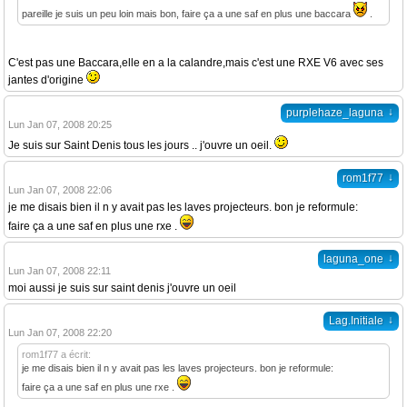
pareille je suis un peu loin mais bon, faire ça a une saf en plus une baccara
.
C'est pas une Baccara,elle en a la calandre,mais c'est une RXE V6 avec ses
jantes d'origine
↓
purplehaze_laguna
Lun Jan 07, 2008 20:25
Je suis sur Saint Denis tous les jours .. j'ouvre un oeil.
↓
rom1f77
Lun Jan 07, 2008 22:06
je me disais bien il n y avait pas les laves projecteurs. bon je reformule:
faire ça a une saf en plus une rxe .
↓
laguna_one
Lun Jan 07, 2008 22:11
moi aussi je suis sur saint denis j'ouvre un oeil
↓
Lag.Initiale
Lun Jan 07, 2008 22:20
rom1f77 a écrit:
je me disais bien il n y avait pas les laves projecteurs. bon je reformule:
faire ça a une saf en plus une rxe .