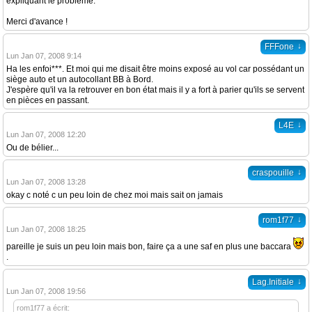
expliquant le problème.
Merci d'avance !
↓
FFFone
Lun Jan 07, 2008 9:14
Ha les enfoi***. Et moi qui me disait être moins exposé au vol car possédant un
siège auto et un autocollant BB à Bord.
J'espère qu'il va la retrouver en bon état mais il y a fort à parier qu'ils se servent
en pièces en passant.
↓
L4E
Lun Jan 07, 2008 12:20
Ou de bélier...
↓
craspouille
Lun Jan 07, 2008 13:28
okay c noté c un peu loin de chez moi mais sait on jamais
↓
rom1f77
Lun Jan 07, 2008 18:25
pareille je suis un peu loin mais bon, faire ça a une saf en plus une baccara
.
↓
Lag.Initiale
Lun Jan 07, 2008 19:56
rom1f77 a écrit: