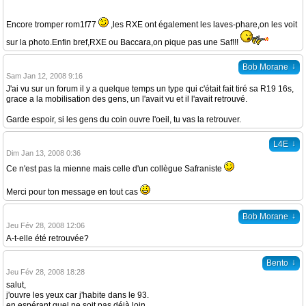
Encore tromper rom1f77
,les RXE ont également les laves-phare,on les voit
sur la photo.Enfin bref,RXE ou Baccara,on pique pas une Saf!!!
↓
Bob Morane
Sam Jan 12, 2008 9:16
J'ai vu sur un forum il y a quelque temps un type qui c'était fait tiré sa R19 16s,
grace a la mobilisation des gens, un l'avait vu et il l'avait retrouvé.
Garde espoir, si les gens du coin ouvre l'oeil, tu vas la retrouver.
↓
L4E
Dim Jan 13, 2008 0:36
Ce n'est pas la mienne mais celle d'un collègue Safraniste
Merci pour ton message en tout cas
↓
Bob Morane
Jeu Fév 28, 2008 12:06
A-t-elle été retrouvée?
↓
Bento
Jeu Fév 28, 2008 18:28
salut,
j'ouvre les yeux car j'habite dans le 93.
en espérant quel ne soit pas déjà loin.