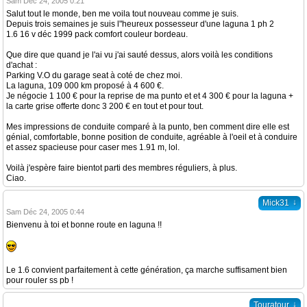
Sam Déc 24, 2005 0:21
Salut tout le monde, ben me voila tout nouveau comme je suis.
Depuis trois semaines je suis l"heureux possesseur d'une laguna 1 ph 2
1.6 16 v déc 1999 pack comfort couleur bordeau.
Que dire que quand je l'ai vu j'ai sauté dessus, alors voilà les conditions
d'achat :
Parking V.O du garage seat à coté de chez moi.
La laguna, 109 000 km proposé à 4 600 €.
Je négocie 1 100 € pour la reprise de ma punto et et 4 300 € pour la laguna +
la carte grise offerte donc 3 200 € en tout et pour tout.
Mes impressions de conduite comparé à la punto, ben comment dire elle est
génial, comfortable, bonne position de conduite, agréable à l'oeil et à conduire
et assez spacieuse pour caser mes 1.91 m, lol.
Voilà j'espère faire bientot parti des membres réguliers, à plus.
Ciao.
↓
Mick31
Sam Déc 24, 2005 0:44
Bienvenu à toi et bonne route en laguna !!
Le 1.6 convient parfaitement à cette génération, ça marche suffisament bien
pour rouler ss pb !
↓
Touratour