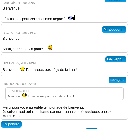
Sam Déc 24, 2005 9:07
Bienvenue !
Félicitations pour cet achat bien négocié !
↓
Mr Ziggoon
Sam Déc 24, 2005 19:26
Bienvenue!!
Aaah, quand on y a gouté ....
↓
Le-Steph
Dim Déc 25, 2005 18:47
Bienvenue
Tu ne seras pas déçu de ta Lag !
↓
ridergo
Lun Déc 26, 2005 22:38
Le-Steph a écrit:
Bienvenue
Tu ne seras pas déçu de ta Lag !
Merci pour votre agréable témoignage de bienvenu.
Je suis en tout point enchanté par ma laguna bientôt quelques photos.
Merci, ciao.
Répondre