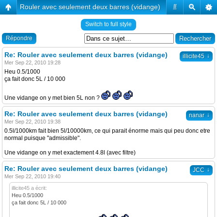
Rouler avec seulement deux barres (vidange)
#
Switch to full style
Répondre
Re: Rouler avec seulement deux barres (vidange)
↓
illicite45
Mer Sep 22, 2010 19:28
Heu 0.5/1000
ça fait donc 5L / 10 000
Une vidange on y met bien 5L non ?
Re: Rouler avec seulement deux barres (vidange)
↓
nanar
Mer Sep 22, 2010 19:38
0.5l/1000km fait bien 5l/10000km, ce qui parait énorme mais qui peu donc etre
normal puisque "admissible".
Une vidange on y met exactement 4.8l (avec filtre)
Re: Rouler avec seulement deux barres (vidange)
↓
JCC
Mer Sep 22, 2010 19:40
illicite45 a écrit:
Heu 0.5/1000
ça fait donc 5L / 10 000