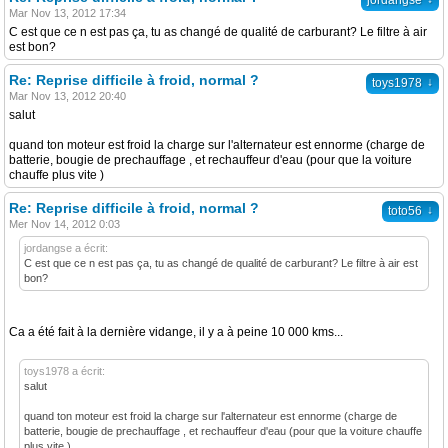
jordangse
Mar Nov 13, 2012 17:34
C est que ce n est pas ça, tu as changé de qualité de carburant? Le filtre à air
est bon?
Re: Reprise difficile à froid, normal ?
↓
toys1978
Mar Nov 13, 2012 20:40
salut
quand ton moteur est froid la charge sur l'alternateur est ennorme (charge de
batterie, bougie de prechauffage , et rechauffeur d'eau (pour que la voiture
chauffe plus vite )
Re: Reprise difficile à froid, normal ?
↓
toto56
Mer Nov 14, 2012 0:03
jordangse a écrit:
C est que ce n est pas ça, tu as changé de qualité de carburant? Le filtre à air est
bon?
Ca a été fait à la dernière vidange, il y a à peine 10 000 kms...
toys1978 a écrit:
salut
quand ton moteur est froid la charge sur l'alternateur est ennorme (charge de
batterie, bougie de prechauffage , et rechauffeur d'eau (pour que la voiture chauffe
plus vite )