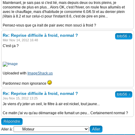
Maintenant, je sais pas si c'est lié, mais depuis deux ou trois pleins, je
consomme de plus en plus... Alors OK, c'est l'hiver, on roule feux allumés et
avec le chauffage, mais d'habitude je consomme 6.0/6.5l et au denier plein
j'étais à 8.2 et sur celui-ci pour l'instant 8.6, c'est de pire en pire...
Pensez-vous que ça irait de pair avec mon souci à froid ?
Re: Reprise difficile à froid, normal ?
↓
toto56
Mer Nov 14, 2012 16:48
C'est ça ?
Uploaded with
ImageShack.us
Pardonnez mon ignorance
Re: Reprise difficile à froid, normal ?
↓
toto56
Jeu Nov 15, 2012 13:25
Je viens d'y jeter un oeil, le filtre à air est nickel, tout jaune...
Ce matin j'ai vu qu'au démarrage elle fumait un peu... Certainement normal ?
Répondre
Aller à: