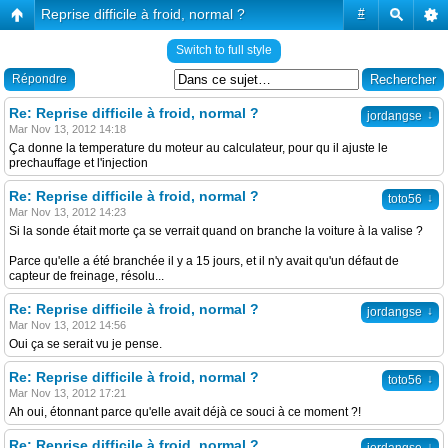
Reprise difficile à froid, normal ?
#
Switch to full style
Répondre
Re: Reprise difficile à froid, normal ?
↓
jordangse
Mar Nov 13, 2012 14:18
Ça donne la temperature du moteur au calculateur, pour qu il ajuste le
prechauffage et l'injection
Re: Reprise difficile à froid, normal ?
↓
toto56
Mar Nov 13, 2012 14:23
Si la sonde était morte ça se verrait quand on branche la voiture à la valise ?
Parce qu'elle a été branchée il y a 15 jours, et il n'y avait qu'un défaut de
capteur de freinage, résolu...
Re: Reprise difficile à froid, normal ?
↓
jordangse
Mar Nov 13, 2012 14:56
Oui ça se serait vu je pense.
Re: Reprise difficile à froid, normal ?
↓
toto56
Mar Nov 13, 2012 17:21
Ah oui, étonnant parce qu'elle avait déjà ce souci à ce moment ?!
Re: Reprise difficile à froid, normal ?
↓