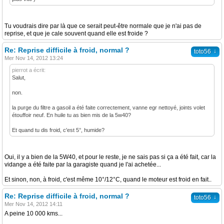
Tu voudrais dire par là que ce serait peut-être normale que je n'ai pas de
reprise, et que je cale souvent quand elle est froide ?
Re: Reprise difficile à froid, normal ?
↓
toto56
Mer Nov 14, 2012 13:24
pierrot a écrit:
Salut,
non.
la purge du filtre a gasoil a été faite correctement, vanne egr nettoyé, joints volet
étouffoir neuf. En huile tu as bien mis de la 5w40?
Et quand tu dis froid, c'est 5°, humide?
Oui, il y a bien de la 5W40, et pour le reste, je ne sais pas si ça a été fait, car la
vidange a été faite par la garagiste quand je l'ai achetée...
Et sinon, non, à froid, c'est même 10°/12°C, quand le moteur est froid en fait..
Re: Reprise difficile à froid, normal ?
↓
toto56
Mer Nov 14, 2012 14:11
A peine 10 000 kms...