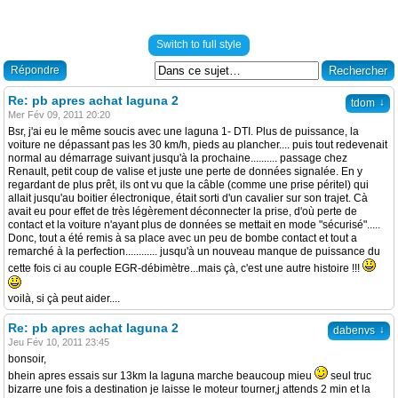
Switch to full style
Répondre
Re: pb apres achat laguna 2
↓
tdom
Mer Fév 09, 2011 20:20
Bsr, j'ai eu le même soucis avec une laguna 1- DTI. Plus de puissance, la
voiture ne dépassant pas les 30 km/h, pieds au plancher.... puis tout redevenait
normal au démarrage suivant jusqu'à la prochaine.......... passage chez
Renault, petit coup de valise et juste une perte de données signalée. En y
regardant de plus prêt, ils ont vu que la câble (comme une prise péritel) qui
allait jusqu'au boitier électronique, était sorti d'un cavalier sur son trajet. Cà
avait eu pour effet de très légèrement déconnecter la prise, d'où perte de
contact et la voiture n'ayant plus de données se mettait en mode "sécurisé".....
Donc, tout a été remis à sa place avec un peu de bombe contact et tout a
remarché à la perfection............ jusqu'à un nouveau manque de puissance du
cette fois ci au couple EGR-débimètre...mais çà, c'est une autre histoire !!!
voilà, si çà peut aider....
Re: pb apres achat laguna 2
↓
dabenvs
Jeu Fév 10, 2011 23:45
bonsoir,
bhein apres essais sur 13km la laguna marche beaucoup mieu
seul truc
bizarre une fois a destination je laisse le moteur tourner,j attends 2 min et la