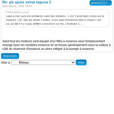
Re: pb apres achat laguna 2
↓
gilles02310
Sam Mai 07, 2011 19:07
TARZAN43 a écrit:
salut.a mon avis ton probleme vient des bobines...c est 1 prob bien connu sur le
moteurs 1.6l...fais les tester.1 indice .si ton auto fonctionne bien a chaud c est
ca..au fait il n y a pas defiltre a essence sur les 1.6l phase 1....
Salut tout les moteurs sont équipé d'un filtre à essence seul l'emplacement
change pour les modèles essence ils se trouve généralement sous la voiture à
côté du réservoir d'essence ou alors intégré à la pompe à essence.
Répondre
Aller à: