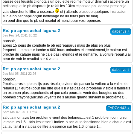
baisse des feus(ils clignotais un peu et le regime moteur diminu) j accelere un
petit coup et le pb disparait je refait les 13km et pas de pb...donc a present je
vais chercher le filtre a essence
et j attends plus que quelques instruction
sur le boitier papillon(un nettoyage ne lui feras pas de mal).
on peut dire que le pb est résolut et merci pour vos reponses
Re: pb apres achat laguna 2
↓
dabenvs
Jeu Fév 24, 2011 18:22
bonsoir,
apres 15 jours de conduite le pb est réaparus mais de plus en plus
frequent....le moteur tombe a 600 tours /minutes et tremblement,le moteur est
proche du calage mais ne cale pas,j eteinds et re demarre, la voiture repart ,j ai
peur de voir le resultat sur 4 voies...
Re: pb apres achat laguna 2
↓
dabenvs
Jeu Mai 05, 2011 22:26
bonsoir,
2mois apres le pb est tjs pas résolu je viens de passer la voiture a la valise de
renault (17 euros) pour me dire que il n y as pas de probleme visible,il faudrais
un examen plus approfondis et que cela pourrais venir des bougies ou des
bobines crayons(aucuns voyants ne s allume quand survient le problèmes)...
Re: pb apres achat laguna 2
↓
TARZAN43
Sam Mai 07, 2011 17:37
salut.a mon avis ton probleme vient des bobines...c est 1 prob bien connu sur
le moteurs 1.6l...fais les tester.1 indice .si ton auto fonctionne bien a chaud c est
ca..au fait il n y a pas defiltre a essence sur les 1.6l phase 1....