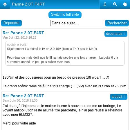
Panne 2.0T F4RT
#
Switch to full style
Répondre
Re: Panne 2.0T F4RT
↓
drognarus
Ven Juin 22, 2018 16:25
noujak a écrit:
Si justement il a existé le IV en 2.0 16V (bien le F4R pas le M4R).
Peu répandu mais déjà que le III ramais sévère une fois chargé... La boite 6 y a
surement donné un peu plus d'élan mais bon.
180Nm et des poussières pour un bestio de presque 1t8 woarf .... :X
Le grand scénic rame déjà une fois chargé (+ 1,56t) avec un 2l turbo et 260Nm
Re: Panne 2.0T F4RT
↓
teddy2
Sam Juin 30, 2018 21:30
J'ai changé l'injecteur et le moteur tourne à nouveau comme un horloge, Le
voyant antipollution reste allumé fixe parcontre, je n'ai pas réussi à l'éteindre
avec mon ELM327.
Merci pour votre aide