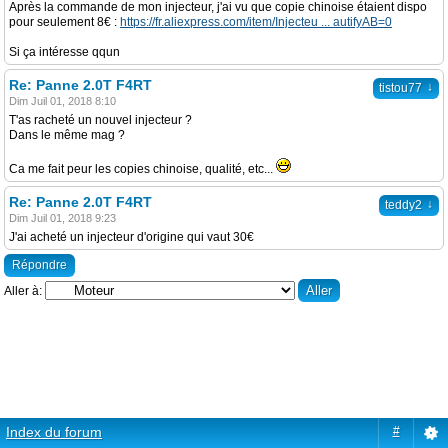
Après la commande de mon injecteur, j'ai vu que copie chinoise étaient dispo
pour seulement 8€ :
https://fr.aliexpress.com/item/Injecteu ... autifyAB=0
Si ça intéresse qqun
Re: Panne 2.0T F4RT
↓
tistou77
Dim Juil 01, 2018 8:10
T'as racheté un nouvel injecteur ?
Dans le même mag ?
Ca me fait peur les copies chinoise, qualité, etc...
Re: Panne 2.0T F4RT
↓
teddy2
Dim Juil 01, 2018 9:23
J'ai acheté un injecteur d'origine qui vaut 30€
Répondre
Aller à:
Index du forum
#