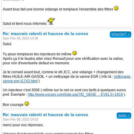
Avant tous fait une bonne vidange et remplace l'ensemble des filtres
Salut et tient nous informés
Re: mauvais ralenti et hausse de la conso
↓
V1nc3n7
Sam Fév 06, 2010 14:36
Salut.
Tu peux remplacer tes injecteurs toi même
Aprés ça il te faudra aller chez Renault pour une vérification avec la valise,
pour voir d'eventuelle defaut en memoire.
Je te conseil avant tout, comme le dit JCC, une vidange + changement des
filtres HUILE-AIR-GASOIL + un nettoyage de la vanne EGR ( info là :
nettoyage-
vanne-egr-t1743.html
)
Un injecteur c'est 300€ ( même sur le net ce sont ces tarifs à quelques euros
pret. Exemple :
http://www.oscaro.com/liste.asp?ID_GENE ... EVELS=1818
).
Bon courage
Re: mauvais ralenti et hausse de la conso
↓
zuzu
Sam Fév 06, 2010 14:53
merci pour vos réponses.