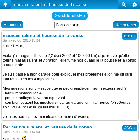
mauvais ralenti et hausse de la conso
Switch to full style
Répondre
mauvais ralenti et hausse de la conso
↓
zuzu
Sam Fév 06, 2010 13:24
Salut à tous,
Voilà, j'ai lauguna II estate 2,2 dci ( 2002 et 106 000 km) et je trouve qu'elle
tourne mal au ralenti et vibration , elle fume noir quand je la pousse et la conso
a augmenté.
Je suis passé à mon garage pour expliquer mes problèmes et on me dit qu'il
faut remplacer les 4 injecteurs.
Mes questions sont : - est ce que je peux remplacer mes injecteurs seul ?
- faut-il remplacer les 4
- peut on nettoyer la vanne egr avant
- combien coutent les injecteurs ( car au garage, on m'annonce 4x300euros
soit 1200euros et là, ça fait mal au ... !!!)
voilà les gars ( aidez moi please) et merci d'avance.
Re: mauvais ralenti et hausse de la conso
↓
JCC
Sam Fév 06, 2010 14:04
Salut zuzu