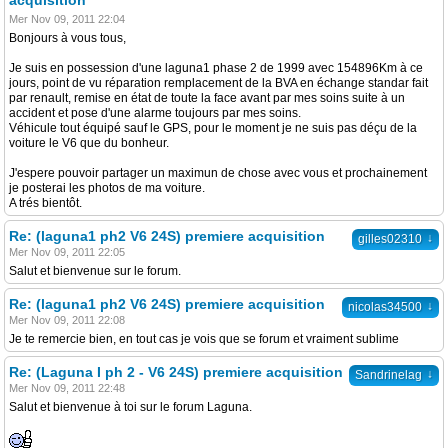
acquisition
Mer Nov 09, 2011 22:04
Bonjours à vous tous,
Je suis en possession d'une laguna1 phase 2 de 1999 avec 154896Km à ce
jours, point de vu réparation remplacement de la BVA en échange standar fait
par renault, remise en état de toute la face avant par mes soins suite à un
accident et pose d'une alarme toujours par mes soins.
Véhicule tout équipé sauf le GPS, pour le moment je ne suis pas déçu de la
voiture le V6 que du bonheur.
J'espere pouvoir partager un maximun de chose avec vous et prochainement
je posterai les photos de ma voiture.
A trés bientôt.
Re: (laguna1 ph2 V6 24S) premiere acquisition
↓
gilles02310
Mer Nov 09, 2011 22:05
Salut et bienvenue sur le forum.
Re: (laguna1 ph2 V6 24S) premiere acquisition
↓
nicolas34500
Mer Nov 09, 2011 22:08
Je te remercie bien, en tout cas je vois que se forum et vraiment sublime
Re: (Laguna I ph 2 - V6 24S) premiere acquisition
↓
Sandrinelag
Mer Nov 09, 2011 22:48
Salut et bienvenue à toi sur le forum Laguna.