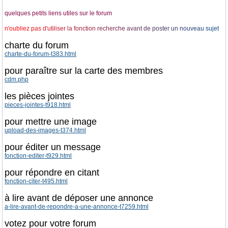
quelques petits liens utiles sur le forum
n
'
o
u
b
l
i
e
z
p
a
s
d
'
u
t
i
l
i
s
e
r
l
a
f
o
n
c
t
i
o
n
r
e
c
h
e
r
c
h
e
a
v
a
n
t
d
e
p
o
s
t
e
r
u
n
n
o
u
v
e
a
u
s
u
j
e
t
charte du forum
charte-du-forum-t383.html
pour paraître sur la carte des membres
cdm.php
les pièces jointes
pieces-jointes-t918.html
pour mettre une image
upload-des-images-t374.html
pour éditer un message
fonction-editer-t929.html
pour répondre en citant
fonction-citer-t495.html
à lire avant de déposer une annonce
a-lire-avant-de-repondre-a-une-annonce-t7259.html
votez pour votre forum