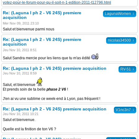
votez-pour-le-forum-pour-qu-il-soit-n-1-edition-2011-t12796.html
Re: (Laguna I ph 2 - V6 24S) premiere
↓
LagunaWomen
acquisition
Mer Nov 09, 2011 23:10
Salut et bienvenue parmi nous
Re: (Laguna I ph 2 - V6 24S) premiere
↓
nicolas34500
acquisition
Jeu Nov 10, 2011 8:51
Salut Sandra mercie pour les liens que tu m'as édité
Re: (Laguna I ph 2 - V6 24S) premiere acquisition
↓
RV-51
Jeu Nov 10, 2011 8:59
Salut, et bienvenue
Et prends soin de ta belle
phase 2 V6
!
J'en ai vu une sublime ce week-end à Lyon, pas fréquent !
Re: (Laguna I ph 2 - V6 24S) premiere acquisition
↓
V1nc3n7
Jeu Nov 10, 2011 10:21
Salut et bienvenue.
Quelle est la finition de ton V6 ?