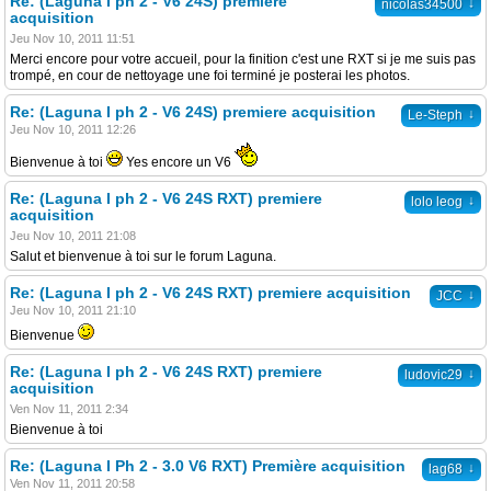
Re: (Laguna I ph 2 - V6 24S) premiere
↓
nicolas34500
acquisition
Jeu Nov 10, 2011 11:51
Merci encore pour votre accueil, pour la finition c'est une RXT si je me suis pas
trompé, en cour de nettoyage une foi terminé je posterai les photos.
Re: (Laguna I ph 2 - V6 24S) premiere acquisition
↓
Le-Steph
Jeu Nov 10, 2011 12:26
Bienvenue à toi
Yes encore un V6
Re: (Laguna I ph 2 - V6 24S RXT) premiere
↓
lolo leog
acquisition
Jeu Nov 10, 2011 21:08
Salut et bienvenue à toi sur le forum Laguna.
Re: (Laguna I ph 2 - V6 24S RXT) premiere acquisition
↓
JCC
Jeu Nov 10, 2011 21:10
Bienvenue
Re: (Laguna I ph 2 - V6 24S RXT) premiere
↓
ludovic29
acquisition
Ven Nov 11, 2011 2:34
Bienvenue à toi
Re: (Laguna I Ph 2 - 3.0 V6 RXT) Première acquisition
↓
lag68
Ven Nov 11, 2011 20:58