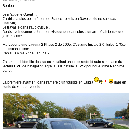
Mer Mai 20, 2026 17:01
Bonjour,
Je m'appelle Quentin.
J'habite la plus belle région de France, je suis en Savoie ! (je ne suis pas
chauvin).
Je travaille dans l'audiovisuel.
Après avoir écumé le forum en visiteur pendant plus d'un an, il était temps que
je m'inscrive.
Ma Laguna une Laguna 2 Phase 2 de 2005. C'est une Initiale 2.0 Turbo, 170cv
en finition Initiale.
J'en suis à ma 2nde Laguna 2.
J'ai un peu bidouillé dessus en installant un poste android auto à la place du
lecteur DVD de navigation et j'ai aussi installé la SYP pour que Mme Reno me
parle...
La première ayant fini dans l'arrière d'un touriste en Cupra
garé en
sortie de virage aveugle...