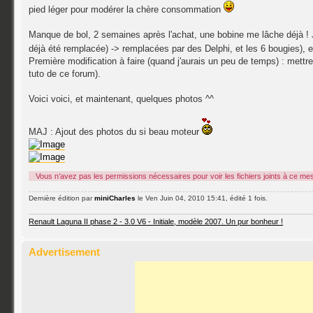
pied léger pour modérer la chère consommation
Manque de bol, 2 semaines après l'achat, une bobine me lâche déjà ! J'a
déjà été remplacée) -> remplacées par des Delphi, et les 6 bougies),
Première modification à faire (quand j'aurais un peu de temps) : mettre 
tuto de ce forum).
Voici voici, et maintenant, quelques photos ^^
MAJ : Ajout des photos du si beau moteur
Vous n’avez pas les permissions nécessaires pour voir les fichiers joints à ce me
Dernière édition par
miniCharles
le Ven Juin 04, 2010 15:41, édité 1 fois.
Renault Laguna II phase 2 - 3.0 V6 - Initiale, modèle 2007. Un pur bonheur !
Advertisement