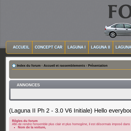
MASQUER LA NAVIGATION PRINCIPALE
MASQUER LA NAVIGATION SECONDAIRE
ACCUEIL
CONCEPT CAR
LAGUNA I
LAGUNA II
LAGUNA 
MENU PRINCIPAL
Index du forum
‹
Accueil et rassemblements
‹
Présentation
ANNONCES
(Laguna II Ph 2 - 3.0 V6 Initiale) Hello everybo
Règles du forum
Afin de rendre l'ensemble plus clair et plus homogène, il est désormais imposé dans le
Nom de la voiture,