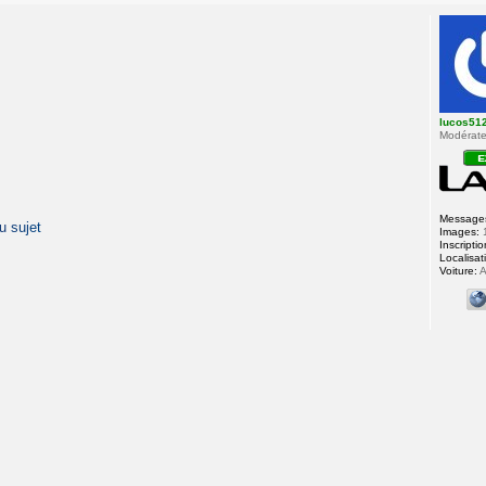
lucos51
Modérateu
Message
u
s
u
j
e
t
Images:
Inscriptio
Localisat
Voiture:
A