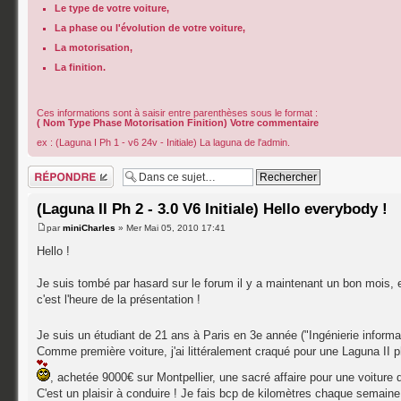
Le type de votre voiture,
La phase ou l'évolution de votre voiture,
La motorisation,
La finition.
Ces informations sont à saisir entre parenthèses sous le format :
( Nom Type Phase Motorisation Finition) Votre commentaire
ex : (Laguna I Ph 1 - v6 24v - Initiale) La laguna de l'admin.
Répondre
(Laguna II Ph 2 - 3.0 V6 Initiale) Hello everybody !
par
miniCharles
» Mer Mai 05, 2010 17:41
Hello !
Je suis tombé par hasard sur le forum il y a maintenant un bon mois,
c'est l'heure de la présentation !
Je suis un étudiant de 21 ans à Paris en 3e année ("Ingénierie informat
Comme première voiture, j'ai littéralement craqué pour une Laguna II 
, achetée 9000€ sur Montpellier, une sacré affaire pour une voiture 
C'est un plaisir à conduire ! Je fais bcp de kilomètres chaque semaine,