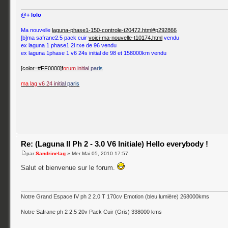
@+ lolo
Ma nouvelle
laguna-phase1-150-controle-t20472.html#p292866
[b]ma safrane2.5 pack cuir
voici-ma-nouvelle-t10174.html
vendu
ex laguna 1 phase1 2l rxe de 96 vendu
ex laguna 1phase 1 v6 24s initial de 98 et 158000km vendu
[color=#FF0000]f
o
r
u
m
i
n
i
t
i
a
l
p
a
r
i
s
m
a
l
a
g
v
6
2
4
i
n
i
t
i
a
l
p
a
r
i
s
Re: (Laguna II Ph 2 - 3.0 V6 Initiale) Hello everybody !
par
Sandrinelag
» Mer Mai 05, 2010 17:57
Salut et bienvenue sur le forum.
Notre Grand Espace IV ph 2 2.0 T 170cv Emotion (bleu lumière) 268000kms
Notre Safrane ph 2 2.5 20v Pack Cuir (Gris) 338000 kms