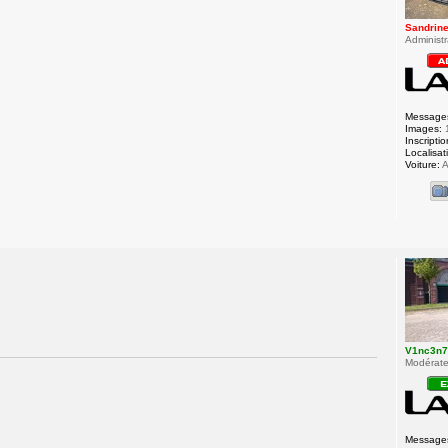
Sandrin
Administr
Message
Images:
Inscriptio
Localisat
Voiture:
A
V1nc3n
Modérateu
Message