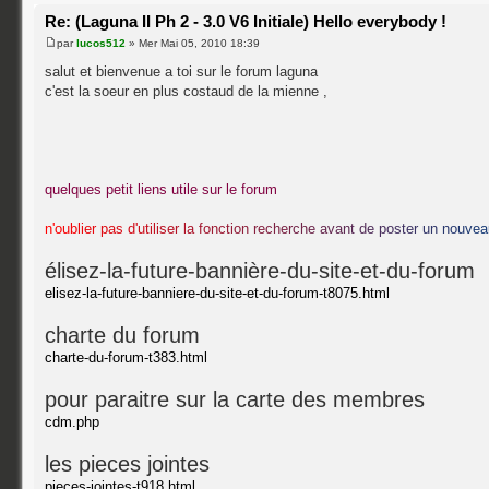
Re: (Laguna II Ph 2 - 3.0 V6 Initiale) Hello everybody !
par
lucos512
» Mer Mai 05, 2010 18:39
salut et bienvenue a toi sur le forum laguna
c'est la soeur en plus costaud de la mienne ,
quelques petit liens utile sur le forum
n
'
o
u
b
l
i
e
r
p
a
s
d
'
u
t
i
l
i
s
e
r
l
a
f
o
n
c
t
i
o
n
r
e
c
h
e
r
c
h
e
a
v
a
n
t
d
e
p
o
s
t
e
r
u
n
n
o
u
v
e
a
élisez-la-future-bannière-du-site-et-du-forum
elisez-la-future-banniere-du-site-et-du-forum-t8075.html
charte du forum
charte-du-forum-t383.html
pour paraitre sur la carte des membres
cdm.php
les pieces jointes
pieces-jointes-t918.html