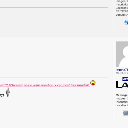
Images:
Inscriptio
Localisat
FRITES/
Voiture:
A
laguna7
Membre 
ord!!!! N'hésitez pas à venir nombreux car c'est très familial!
Message
ICI
Images:
Inscriptio
Localisat