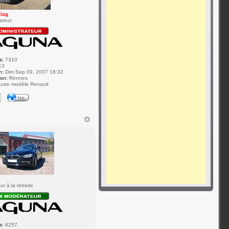
elag
ateur
s:
7310
13
n:
Dim Sep 09, 2007 18:32
ion:
Rennes
utre modèle Renault
7
r à la retraite
s:
8257