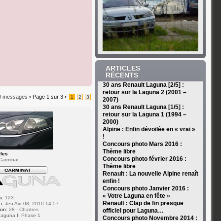
ARTICLES
RÉCENTS
30 ans Renault Laguna [2/5] :
retour sur la Laguna 2 (2001 –
0 messages •
Page
1
sur
3
•
1
2
3
2007)
30 ans Renault Laguna [1/5] :
retour sur la Laguna 1 (1994 –
2000)
Alpine : Enfin dévoilée en « vrai »
!
Concours photo Mars 2016 :
Thème libre
rles
Concours photo février 2016 :
Carminat
Thème libre
Renault : La nouvelle Alpine renaît
enfin !
Concours photo Janvier 2016 :
« Votre Laguna en fête »
s:
123
Renault : Clap de fin presque
n:
Jeu Avr 08, 2010 14:57
ion:
28 - Chartres
officiel pour Laguna…
aguna II Phase 1
Concours photo Novembre 2014 :