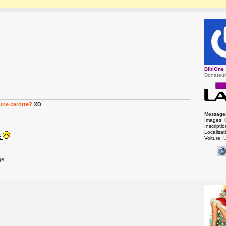
BibiOne
Donateu
u
n
e
c
a
r
o
t
t
e
?
XD
Message
Images:
Inscriptio
Localisat
é
Voiture:
L