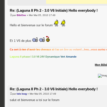
Re: (Laguna II Ph 2 - 3.0 V6 Initiale) Hello everybody !
par
BibiOne
» Mer Mai 05, 2010 17:49
Hello et bienvenue sur le forum
Et 1 V6 de plus
C
a
s
e
r
t
à
r
i
e
n
d
'
a
v
o
i
r
l
e
s
c
h
e
v
a
u
x
s
i
t
'
a
s
u
n
â
n
e
a
u
v
o
l
a
n
t
!
.
.
.
h
e
u
.
.
.
v
o
u
s
a
u
r
i
e
z
L
a
g
u
n
a
I
I
p
h
a
s
e
I
3
.
0
V
6
2
4
V
D
y
n
a
m
i
q
u
e
V
e
r
t
A
m
a
n
d
e
Mon Béb
Re: (Laguna II Ph 2 - 3.0 V6 Initiale) Hello everybody !
par
lolo leog
» Mer Mai 05, 2010 17:49
salut et bienvenue a toi sur le forum