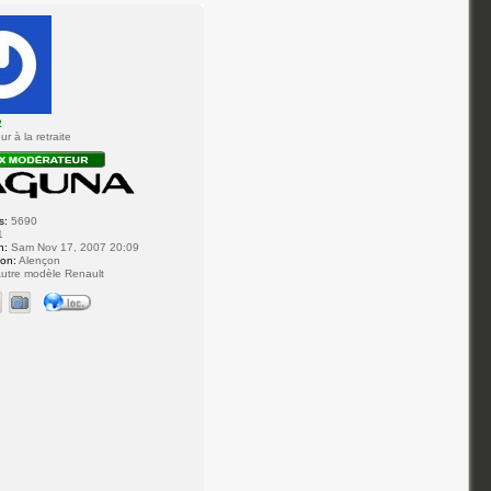
2
r à la retraite
s:
5690
1
n:
Sam Nov 17, 2007 20:09
ion:
Alençon
utre modèle Renault