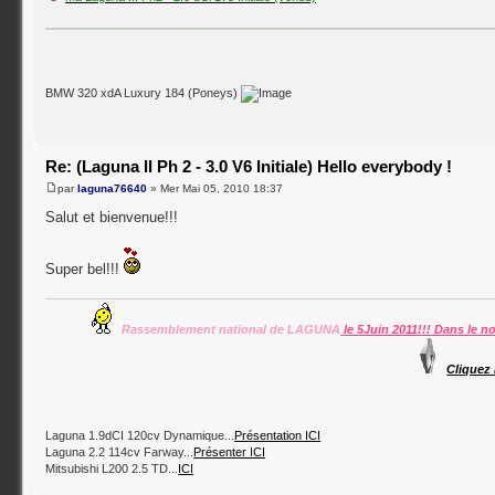
BMW 320 xdA Luxury 184 (Poneys)
Re: (Laguna II Ph 2 - 3.0 V6 Initiale) Hello everybody !
par
laguna76640
» Mer Mai 05, 2010 18:37
Salut et bienvenue!!!
Super bel!!!
Rassemblement national de LAGUNA
le 5Juin 2011!!! Dans le n
Cliquez 
Laguna 1.9dCI 120cv Dynamique...
Présentation ICI
Laguna 2.2 114cv Farway...
Présenter ICI
Mitsubishi L200 2.5 TD...
ICI