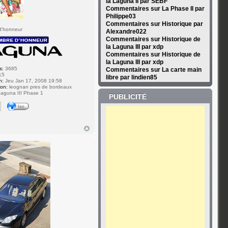
la Laguna II par SEBF
Commentaires sur La Phase II par
Philippe03
Commentaires sur Historique par
d'honneur
Alexandre022
Commentaires sur Historique de
la Laguna III par xdp
Commentaires sur Historique de
la Laguna III par xdp
s:
3685
Commentaires sur La carte main
15
libre par lindien85
n:
Jeu Jan 17, 2008 19:58
ion:
leognan pres de bordeaux
aguna III Phase 1
PUBLICITÉ