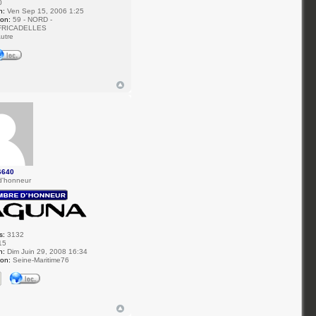
0
n:
Ven Sep 15, 2006 1:25
ion:
59 - NORD -
FRICADELLES
utre
6640
d'honneur
s:
3132
15
n:
Dim Juin 29, 2008 16:34
ion:
Seine-Maritime76