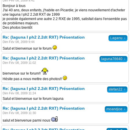
Dim Fév 08, 2009 9:41
Bonjour à tous
J'ai 40 ans, deux enfants, j'habite en Picardie; je viens nouvellement d'acheter
une laguna I ph2 2.2dt RXT de 1999
je posède également une autre 2.2 RXE de 1995, satisfait dans l'ensemble pas
de problèmes majeurs.
Des photos bientôt
Re: (laguna I ph2 2.2dt RXT) Présentation
↓
Laganu
Dim Fév 08, 2009 9:44
Salut et bienvenue sur le forum
Re: (laguna I ph2 2.2dt RXT) Présentation
↓
laguna76640
Dim Fév 08, 2009 11:02
bienvenue sur le forum!!
Hésite pas a nous mettre des photos!!
Re: (laguna I ph2 2.2dt RXT) Présentation
↓
stefan22
Dim Fév 08, 2009 11:24
Salut et bienvenue sur le forum laguna
Re: (laguna I ph2 2.2dt RXT) Présentation
↓
moandjoe
Dim Fév 08, 2009 11:30
salut et bienvenue parmi nous