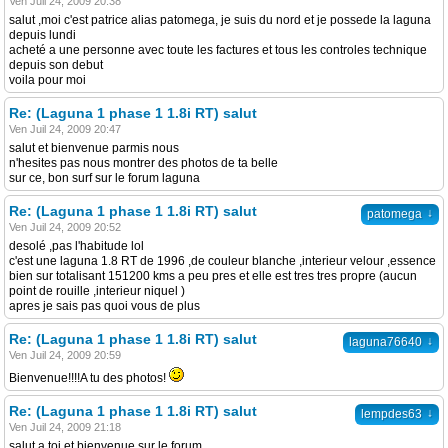
Ven Juil 24, 2009 20:38
salut ,moi c'est patrice alias patomega, je suis du nord et je possede la laguna
depuis lundi
acheté a une personne avec toute les factures et tous les controles technique
depuis son debut
voila pour moi
Re: (Laguna 1 phase 1 1.8i RT) salut
Ven Juil 24, 2009 20:47
salut et bienvenue parmis nous
n'hesites pas nous montrer des photos de ta belle
sur ce, bon surf sur le forum laguna
Re: (Laguna 1 phase 1 1.8i RT) salut
↓
patomega
Ven Juil 24, 2009 20:52
desolé ,pas l'habitude lol
c'est une laguna 1.8 RT de 1996 ,de couleur blanche ,interieur velour ,essence
bien sur totalisant 151200 kms a peu pres et elle est tres tres propre (aucun
point de rouille ,interieur niquel )
apres je sais pas quoi vous de plus
Re: (Laguna 1 phase 1 1.8i RT) salut
↓
laguna76640
Ven Juil 24, 2009 20:59
Bienvenue!!!!A tu des photos!
Re: (Laguna 1 phase 1 1.8i RT) salut
↓
lempdes63
Ven Juil 24, 2009 21:18
salut a toi et bienvenue sur le forum