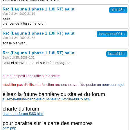
Re: (Laguna 1 phase 1 1.8i RT) salut
↓
alex 45
Ven Juil 24, 2009 21:19
salut
bienvenue a toi sur le forum
Re: (Laguna 1 phase 1 1.8i RT) salut
↓
thedemond001
Ven Juil 24, 2009 21:52
soit le bienvenu
Re: (Laguna 1 phase 1 1.8i RT) salut
↓
lucos512
Sam Juil 25, 2009 0:32
salut et bienvenue a toi sur le forum laguna
quelques petit liens utile sur le forum
n
'
o
u
b
l
i
e
r
p
a
s
d
'
u
t
i
l
i
s
e
r
l
a
f
o
n
c
t
i
o
n
r
e
c
h
e
r
c
h
e
a
v
a
n
t
d
e
p
o
s
t
e
r
u
n
n
o
u
v
e
a
u
s
u
j
e
t
élisez-la-future-bannière-du-site-et-du-forum
elisez-la-future-banniere-du-site-et-du-forum-t8075.html
charte du forum
charte-du-forum-t383.html
pour paraitre sur la carte des membres
cdm.php