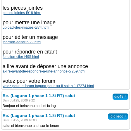
les pieces jointes
pieces-jointes-t918.html
pour mettre une image
upload-des-images-t374.html
pour éditer un message
fonction-editer-t929.html
pour répondre en citant
fonction-citer-t495.html
a lire avant de déposer une annonce
a-lire-avant-de-repondre-a-une-annonce-t7259.html
votez pour votre forum
votez-pour-le-forum-laguna-pour-qu-il-soit-n-1-t7274.html
Re: (Laguna 1 phase 1 1.8i RT) salut
↓
djo49
Sam Juil 25, 2009 9:22
Bonjour et beinvenu a toi et ta lag
Re: (Laguna 1 phase 1 1.8i RT) salut
↓
lolo leog
Sam Juil 25, 2009 10:03
salut et bienvenue a toi sur le forum