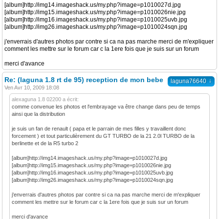
[album]http://img14.imageshack.us/my.php?image=p1010027d.jpg
[album]http://img15.imageshack.us/my.php?image=p1010026nie.jpg
[album]http://img16.imageshack.us/my.php?image=p1010025uvb.jpg
[album]http://img26.imageshack.us/my.php?image=p1010024sqn.jpg
j'enverrais d'autres photos par contre si ca na pas marche merci de m'expliquer
comment les mettre sur le forum car c la 1ere fois que je suis sur un forum
merci d'avance
Re: (laguna 1.8 rt de 95) reception de mon bebe
↓
laguna76640
Ven Avr 10, 2009 18:08
alexaguna 1.8 02200 a écrit:
comme convenue les photos et l'embrayage va être change dans peu de temps
ainsi que la distribution
je suis un fan de renault ( papa et le parrain de mes filles y travaillent donc
forcement ) et tout particulièrement du GT TURBO de la 21 2.0l TURBO de la
berlinette et de la R5 turbo 2
[album]http://img14.imageshack.us/my.php?image=p1010027d.jpg
[album]http://img15.imageshack.us/my.php?image=p1010026nie.jpg
[album]http://img16.imageshack.us/my.php?image=p1010025uvb.jpg
[album]http://img26.imageshack.us/my.php?image=p1010024sqn.jpg
j'enverrais d'autres photos par contre si ca na pas marche merci de m'expliquer
comment les mettre sur le forum car c la 1ere fois que je suis sur un forum
merci d'avance