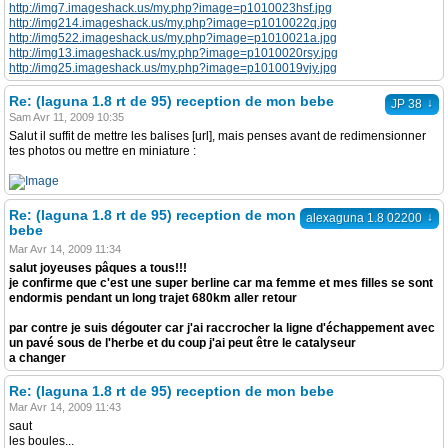
http://img7.imageshack.us/my.php?image=p1010023hsf.jpg
http://img214.imageshack.us/my.php?image=p1010022q.jpg
http://img522.imageshack.us/my.php?image=p1010021a.jpg
http://img13.imageshack.us/my.php?image=p1010020rsy.jpg
http://img25.imageshack.us/my.php?image=p1010019vjy.jpg
Re: (laguna 1.8 rt de 95) reception de mon bebe
↓
JP 38
Sam Avr 11, 2009 10:35
Salut il suffit de mettre les balises [url], mais penses avant de redimensionner
tes photos ou mettre en miniature :
Re: (laguna 1.8 rt de 95) reception de mon
↓
alexaguna 1.8 02200
bebe
Mar Avr 14, 2009 11:34
salut joyeuses pâques a tous!!!
je confirme que c'est une super berline car ma femme et mes filles se sont
endormis pendant un long trajet 680km aller retour
par contre je suis dégouter car j'ai raccrocher la ligne d'échappement avec
un pavé sous de l'herbe et du coup j'ai peut être le catalyseur
a changer
Re: (laguna 1.8 rt de 95) reception de mon bebe
Mar Avr 14, 2009 11:43
saut
les boules...