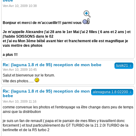
bebe
Ven Avr 10, 2009 10:38
Bonjour et merci de m'accueillir!!! parmi vous
Je m'appelle Alexandre j'ai 28 ans le 1er Mai j'ai 2 filles ( 6 ans et 2 ans ) et
j'habite SOISSONS dans le 02
et j'ai eu Mon 3ème bébé avant hier et franchement elle est magnifique je
vais mettre des photos
a plus !!!
Re: (laguna 1.8 rt de 95) reception de mon bebe
↓
tusik21
Ven Avr 10, 2009 10:45
Salut et bienvenue sur le forum.
Vite des photos......
Re: (laguna 1.8 rt de 95) reception de mon
↓
alexaguna 1.8 02200
bebe
Ven Avr 10, 2009 11:16
comme convenue les photos et l'embrayage va être change dans peu de temps
ainsi que la distribution
je suis un fan de renault ( papa et le parrain de mes filles y travaillent donc
forcement ) et tout particulièrement du GT TURBO de la 21 2.0l TURBO de la
berlinette et de la R5 turbo 2