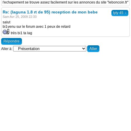
l'echapement se trouve assez facilement sur les annonces du site "leboncoin.fr"
Re: (laguna 1.8 rt de 95) reception de mon bebe
↓
tyty 45
Sam Avr 25, 2009 22:33
salut
bi1venu sur le forum avec 1 peux de retard
très bi1 ta lag
Répondre
Aller à: