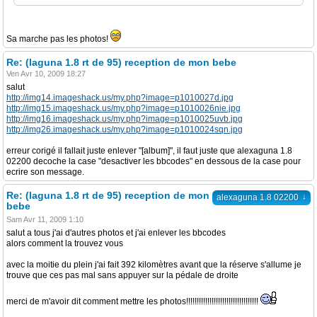
Sa marche pas les photos!
Re: (laguna 1.8 rt de 95) reception de mon bebe
Ven Avr 10, 2009 18:27
salut
http://img14.imageshack.us/my.php?image=p1010027d.jpg
http://img15.imageshack.us/my.php?image=p1010026nie.jpg
http://img16.imageshack.us/my.php?image=p1010025uvb.jpg
http://img26.imageshack.us/my.php?image=p1010024sqn.jpg
erreur corigé il fallait juste enlever "[album]", il faut juste que alexaguna 1.8
02200 decoche la case "desactiver les bbcodes" en dessous de la case pour
ecrire son message.
Re: (laguna 1.8 rt de 95) reception de mon
↓
alexaguna 1.8 02200
bebe
Sam Avr 11, 2009 1:10
salut a tous j'ai d'autres photos et j'ai enlever les bbcodes
alors comment la trouvez vous
avec la moitie du plein j'ai fait 392 kilomètres avant que la réserve s'allume je
trouve que ces pas mal sans appuyer sur la pédale de droite
merci de m'avoir dit comment mettre les photos!!!!!!!!!!!!!!!!!!!!!!!!!!!!!!!!!!