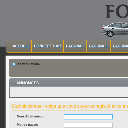
MASQUER LA NAVIGATION PRINCIPALE
MASQUER LA NAVIGATION SECONDAIRE
ACCUEIL
CONCEPT CAR
LAGUNA I
LAGUNA II
LAGUNA 
MENU PRINCIPAL
Index du forum
ANNONCES
L’administrateur exige que vous soyez enregistré et connec
Nom d’utilisateur:
Mot de passe: