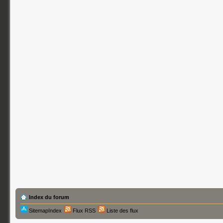
Index du forum
SitemapIndex
Flux RSS
Liste des flux