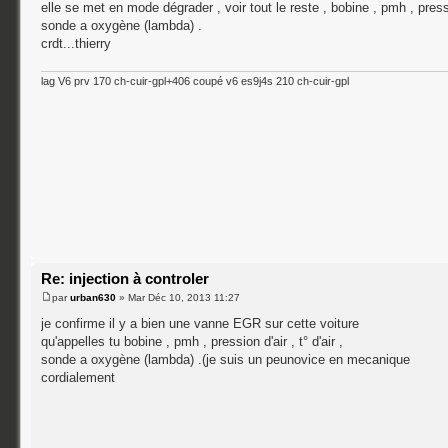
elle se met en mode dégrader , voir tout le reste , bobine , pmh , pression
sonde a oxygène (lambda) .
crdt...thierry
lag V6 prv 170 ch-cuir-gpl+406 coupé v6 es9j4s 210 ch-cuir-gpl
Re: injection à controler
par
urban630
» Mar Déc 10, 2013 11:27
je confirme il y a bien une vanne EGR sur cette voiture
qu'appelles tu bobine , pmh , pression d'air , t° d'air ,
sonde a oxygène (lambda) .(je suis un peunovice en mecanique
cordialement