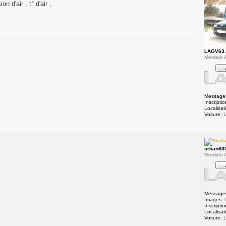
 d'air , t° d'air ,
LAGV63
Membre A
Message
Inscriptio
Localisat
Voiture:
L
urban63
Membre A
Message
Images:
Inscriptio
Localisat
Voiture:
L