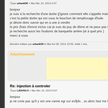
par
urban630
» Mar Déc 10, 2013 0:07
bonjour
je suis à la recherche d'une durite (j'ignore comment elle s'appelle mai
c'est la petite durite qui est sous le bouchon de remplissage d'huile
je désire donc savoir qui en a une à vendre
le prix (frais d'envoi inclus car je suis du puy de dôme et ne peux pas
je recherche aussi les fixations de banquette arrière (et à quel prix )
merci à vous
Dernière édition par
urban630
le Mar Avr 08, 2014 15:06, édité 1 fois.
Advertisement
Re: injection à controler
par
LAGV63.0
» Mar Déc 10, 2013 9:07
bonjour
je ne croie pas qu'il y est une vanne egr sur es9j4s , ou alors faut me 