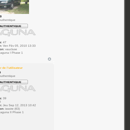
.0
uthentique
s:
47
n:
Ven Fév 05, 2010 13:33
ion:
vaucluse
aguna I Phase 1
0
uthentique
s:
39
0
n:
Jeu Sep 12, 2013 10:42
ion:
issoire (63)
aguna II Phase 1