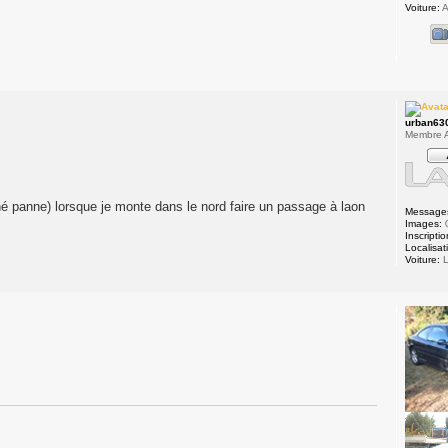
Voiture:
A
urban63
Membre A
ané panne) lorsque je monte dans le nord faire un passage à laon
Message
Images:
Inscriptio
Localisat
Voiture:
L