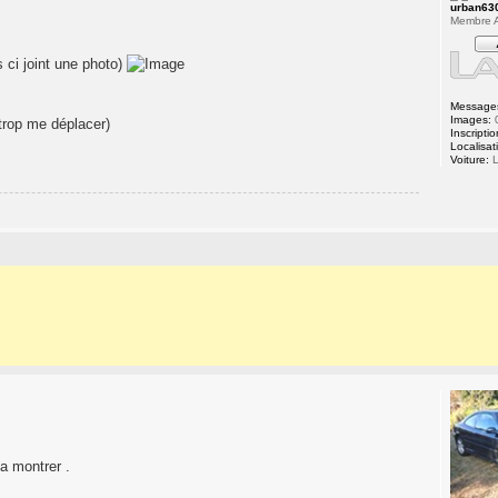
urban63
Membre A
s ci joint une photo)
Message
Images:
 trop me déplacer)
Inscriptio
Localisat
Voiture:
L
la montrer .