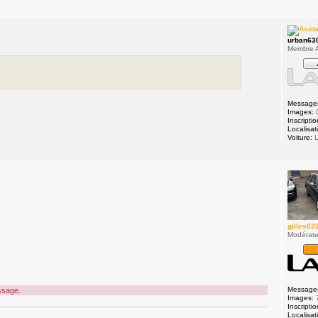
urban63
Membre A
Message
Images:
Inscriptio
Localisat
Voiture:
L
gilles02
Modérate
Message
ssage.
Images:
Inscriptio
Localisat