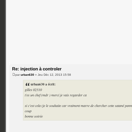
Re: injection à controler
par
urban630
» Jeu Déc 12, 2013 15:58
urban630 a écrit:
gilles 02310
t'es un chef (mdr ) merci je vais regarder ca
si c'est cela (je le souhaite car vraiment marre de chercher cette satané pan
coup
bonne soirée