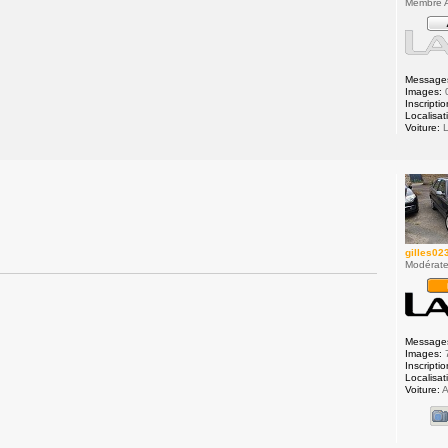
Membre A
Message
Images:
Inscriptio
Localisat
Voiture:
L
gilles02
Modérate
Message
Images:
Inscriptio
Localisat
Voiture:
A