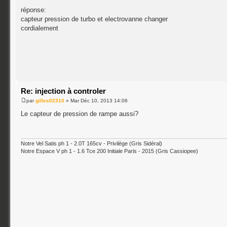
réponse:
capteur pression de turbo et electrovanne changer
cordialement
Re: injection à controler
par
gilles02310
» Mar Déc 10, 2013 14:06
Le capteur de pression de rampe aussi?
Notre Vel Satis ph 1 - 2.0T 165cv - Privilège (Gris Sidéral)
Notre Espace V ph 1 - 1.6 Tce 200 Initiale Paris - 2015 (Gris Cassiopee)