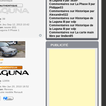
la Laguna II par SEBF
uthentique
Commentaires sur La Phase II par
Philippe03
Commentaires sur Historique par
Alexandre022
Commentaires sur Historique de
s:
39
la Laguna III par xdp
0
n:
Jeu Sep 12, 2013 10:42
Commentaires sur Historique de
ion:
issoire (63)
la Laguna III par xdp
aguna II Phase 1
Commentaires sur La carte main
libre par lindien85
PUBLICITÉ
310
ur
s:
12956
7
n:
Mer Jan 20, 2010 18:52
ion:
Rennes
utre modèle Renault