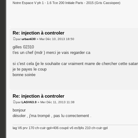
Notre Espace V ph 1 - 1.6 Tce 200 Initiale Paris - 2015 (Gris Cassiopee)
Re: injection à controler
par
urban630
» Mar Déc 10, 2013 18:50
gilles 02310
t'es un chef (mdr ) merci je vais regarder ca
si c'est cela (je le souhaite car vraiment marre de chercher cette sat
je te payes le coup
bonne soirée
Re: injection à controler
par
LAGV63.0
» Mer Déc 11, 2013 11:38
bonjour
désoler , j'ma trompé , pas lu correctement .
lag V6 prv 170 ch-cuir-gpl+406 coupé v6 es9j4s 210 ch-cuir-gpl