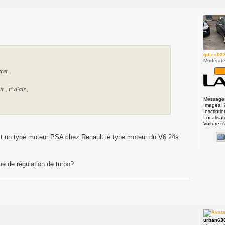
gilles02
Modérate
rer .
 , t° d'air ,
Message
Images:
Inscriptio
Localisat
Voiture:
A
'est un type moteur PSA chez Renault le type moteur du V6 24s
ne de régulation de turbo?
urban63