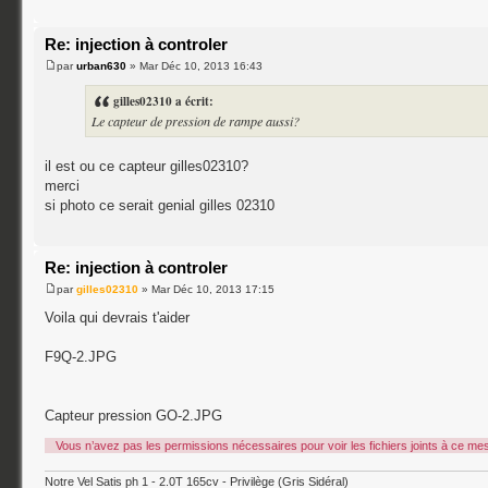
Re: injection à controler
par
urban630
» Mar Déc 10, 2013 16:43
gilles02310 a écrit:
Le capteur de pression de rampe aussi?
il est ou ce capteur gilles02310?
merci
si photo ce serait genial gilles 02310
Re: injection à controler
par
gilles02310
» Mar Déc 10, 2013 17:15
Voila qui devrais t'aider
F9Q-2.JPG
Capteur pression GO-2.JPG
Vous n’avez pas les permissions nécessaires pour voir les fichiers joints à ce me
Notre Vel Satis ph 1 - 2.0T 165cv - Privilège (Gris Sidéral)