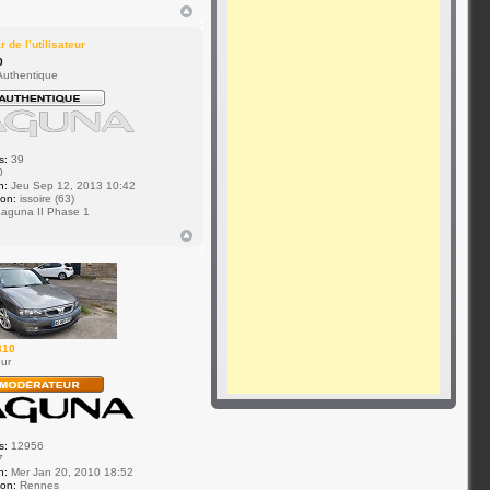
0
uthentique
s:
39
0
n:
Jeu Sep 12, 2013 10:42
ion:
issoire (63)
aguna II Phase 1
310
ur
s:
12956
7
n:
Mer Jan 20, 2010 18:52
ion:
Rennes