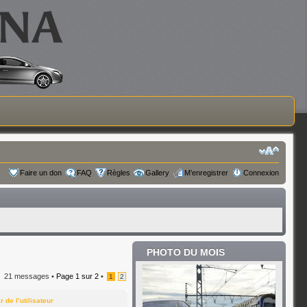
Faire un don
FAQ
Règles
Gallery
M’enregistrer
Connexion
PHOTO DU MOIS
21 messages •
Page
1
sur
2
•
1
2