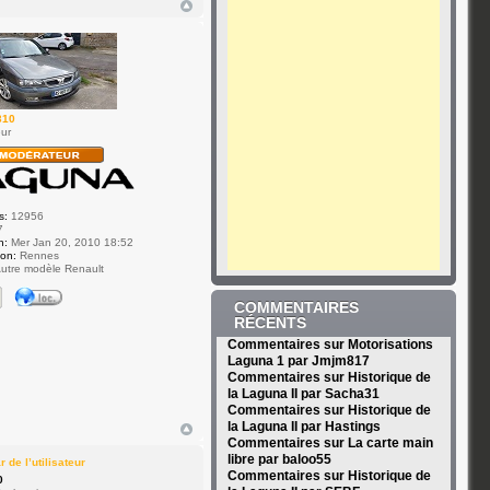
310
ur
s:
12956
7
n:
Mer Jan 20, 2010 18:52
ion:
Rennes
utre modèle Renault
COMMENTAIRES
RÉCENTS
Commentaires sur Motorisations
Laguna 1 par Jmjm817
Commentaires sur Historique de
la Laguna II par Sacha31
Commentaires sur Historique de
la Laguna II par Hastings
Commentaires sur La carte main
libre par baloo55
Commentaires sur Historique de
0