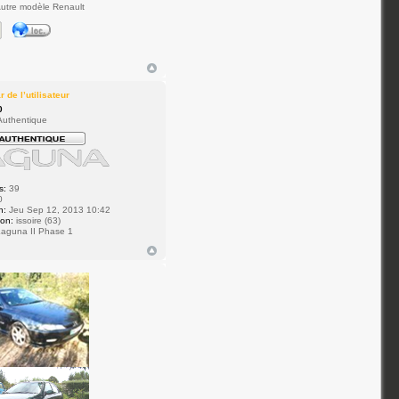
utre modèle Renault
0
uthentique
s:
39
0
n:
Jeu Sep 12, 2013 10:42
ion:
issoire (63)
aguna II Phase 1