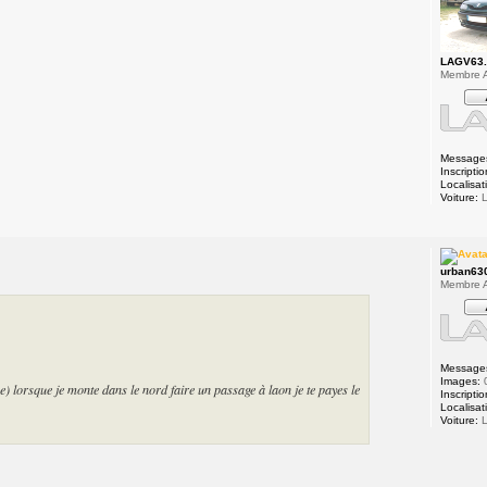
LAGV63
Membre A
Message
Inscriptio
Localisat
Voiture:
L
urban63
Membre A
Message
Images:
ne) lorsque je monte dans le nord faire un passage à laon je te payes le
Inscriptio
Localisat
Voiture:
L