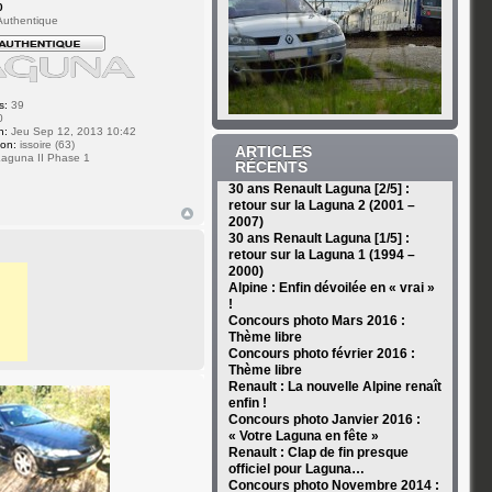
0
uthentique
s:
39
0
n:
Jeu Sep 12, 2013 10:42
ion:
issoire (63)
ARTICLES
aguna II Phase 1
RÉCENTS
30 ans Renault Laguna [2/5] :
retour sur la Laguna 2 (2001 –
2007)
30 ans Renault Laguna [1/5] :
retour sur la Laguna 1 (1994 –
2000)
Alpine : Enfin dévoilée en « vrai »
!
Concours photo Mars 2016 :
Thème libre
Concours photo février 2016 :
Thème libre
Renault : La nouvelle Alpine renaît
enfin !
Concours photo Janvier 2016 :
« Votre Laguna en fête »
Renault : Clap de fin presque
officiel pour Laguna…
Concours photo Novembre 2014 :