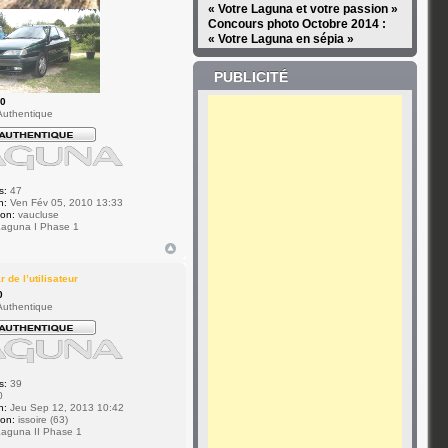
« Votre Laguna et votre passion »
Concours photo Octobre 2014 :
« Votre Laguna en sépia »
PUBLICITÉ
.0
uthentique
s:
47
n:
Ven Fév 05, 2010 13:33
ion:
vaucluse
aguna I Phase 1
0
uthentique
s:
39
0
n:
Jeu Sep 12, 2013 10:42
ion:
issoire (63)
aguna II Phase 1