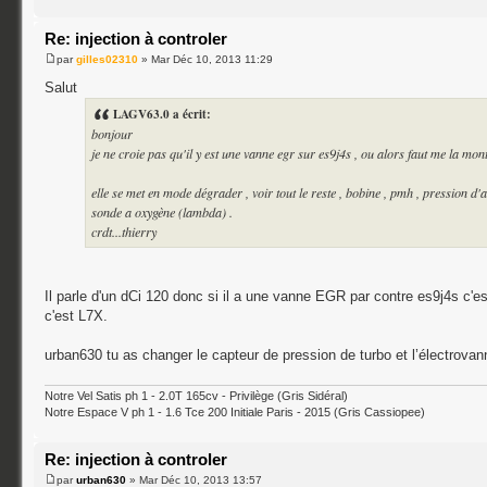
Re: injection à controler
par
gilles02310
» Mar Déc 10, 2013 11:29
Salut
LAGV63.0 a écrit:
bonjour
je ne croie pas qu'il y est une vanne egr sur es9j4s , ou alors faut me la mont
elle se met en mode dégrader , voir tout le reste , bobine , pmh , pression d'air
sonde a oxygène (lambda) .
crdt...thierry
Il parle d'un dCi 120 donc si il a une vanne EGR par contre es9j4s c
c'est L7X.
urban630 tu as changer le capteur de pression de turbo et l’électrovan
Notre Vel Satis ph 1 - 2.0T 165cv - Privilège (Gris Sidéral)
Notre Espace V ph 1 - 1.6 Tce 200 Initiale Paris - 2015 (Gris Cassiopee)
Re: injection à controler
par
urban630
» Mar Déc 10, 2013 13:57