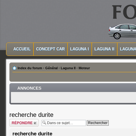
MASQUER LA NAVIGATION PRINCIPALE
MASQUER LA NAVIGATION SECONDAIRE
ACCUEIL
CONCEPT CAR
LAGUNA I
LAGUNA II
LAGUNA 
MENU PRINCIPAL
Index du forum
‹
Général
‹
Laguna II
‹
Moteur
ANNONCES
recherche durite
Répondre
recherche durite