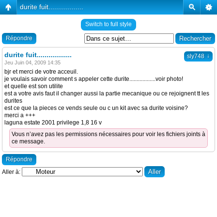
durite fuit..................
Switch to full style
Répondre
durite fuit..................
↓
sly748
Jeu Juin 04, 2009 14:35
bjr et merci de votre acceuil.
je voulais savoir comment s appeler cette durite..................voir photo!
et quelle est son utilite
est a votre avis faut il changer aussi la partie mecanique ou ce rejoignent tt les
durites
est ce que la pieces ce vends seule ou c un kit avec sa durite voisine?
merci a +++
laguna estate 2001 privilege 1,8 16 v
Vous n’avez pas les permissions nécessaires pour voir les fichiers joints à
ce message.
Répondre
Aller à: