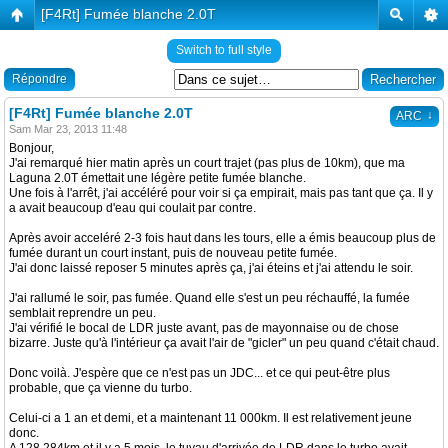
[F4Rt] Fumée blanche 2.0T
Switch to full style
Répondre
[F4Rt] Fumée blanche 2.0T
↓
ARC
Sam Mar 23, 2013 11:48
Bonjour,
J'ai remarqué hier matin après un court trajet (pas plus de 10km), que ma
Laguna 2.0T émettait une légère petite fumée blanche.
Une fois à l'arrêt, j'ai accéléré pour voir si ça empirait, mais pas tant que ça. Il y
a avait beaucoup d'eau qui coulait par contre.
Après avoir acceléré 2-3 fois haut dans les tours, elle a émis beaucoup plus de
fumée durant un court instant, puis de nouveau petite fumée.
J'ai donc laissé reposer 5 minutes après ça, j'ai éteins et j'ai attendu le soir.
J'ai rallumé le soir, pas fumée. Quand elle s'est un peu réchauffé, la fumée
semblait reprendre un peu.
J'ai vérifié le bocal de LDR juste avant, pas de mayonnaise ou de chose
bizarre. Juste qu'à l'intérieur ça avait l'air de "gicler" un peu quand c'était chaud.
Donc voilà. J'espère que ce n'est pas un JDC... et ce qui peut-être plus
probable, que ça vienne du turbo.
Celui-ci a 1 an et demi, et a maintenant 11 000km. Il est relativement jeune
donc.