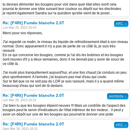
tu devrais démonter tes bougies pour voir dans quel état elles sont! cela
pourrai te donner une idée suivant leur couleur ou dépôt sur les électrodes.
je rejoint également Sandra sur la question qu'elle vient de te poser...
Re: [F4Rt] Fumée blanche 2.0T
↓
ARC
Lun Mar 25, 2013 20:43
Merci pour vos réponses,
J'ai regardé ce matin, le niveau du liquide de refroidissement était à son niveau
normal. Donc apparament il n'y a pas de perte de ce côté là, je suis très
rassuré.
En ce qui concerne les bougies, comme je l'ai dis les bobines et les bougies
sont neuves d'il y a deux semaines, donc il ne devrait pas y avoir de souci de
ce côté là.
J'ai roulé plus tranquillement aujourd'hui, et une fois chaud j'ai conduis un peu
plus sportivement. A l'arrivée, j'ai toujours pas mal d'eau qui coule.
Sur le fait que ce ne soit pas du LDR je suis rassuré, mais il y a quand même
beaucoup d'eau qui sort de là dedans.
Re: [F4Rt] Fumée blanche 2.0T
↓
siembida
Lun Mar 25, 2013 22:23
J'ai bien lu que tes bougies étaient neuves !!! Mais un contrôle de l'aspect des
bougies peut te servir d'indicateurs de l'état intérieur de ton moteur... il peut y
avoir un dépôt sur une de tes bougies qui pourrait te donner une piste.
Re: [F4Rt] Fumée blanche 2.0T
↓
ARC
Sam Mar 30, 2013 18:15