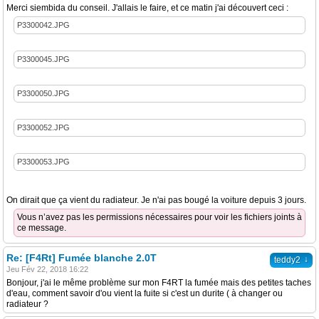
Merci siembida du conseil. J'allais le faire, et ce matin j'ai découvert ceci :
P3300042.JPG
P3300045.JPG
P3300050.JPG
P3300052.JPG
P3300053.JPG
On dirait que ça vient du radiateur. Je n'ai pas bougé la voiture depuis 3 jours.
Vous n’avez pas les permissions nécessaires pour voir les fichiers joints à
ce message.
Re: [F4Rt] Fumée blanche 2.0T
↓
teddy2
Jeu Fév 22, 2018 16:22
Bonjour, j'ai le même problème sur mon F4RT la fumée mais des petites taches
d'eau, comment savoir d'ou vient la fuite si c'est un durite ( à changer ou
radiateur ?