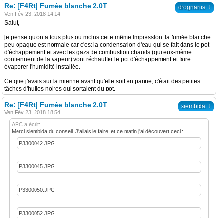
Re: [F4Rt] Fumée blanche 2.0T
↓
drognarus
Ven Fév 23, 2018 14:14
Salut,
je pense qu'on a tous plus ou moins cette même impression, la fumée blanche
peu opaque est normale car c'est la condensation d'eau qui se fait dans le pot
d'échappement et avec les gazs de combustion chauds (qui eux-même
contiennent de la vapeur) vont réchauffer le pot d'échappement et faire
évaporer l'humidité installée.
Ce que j'avais sur la mienne avant qu'elle soit en panne, c'était des petites
tâches d'huiles noires qui sortaient du pot.
Re: [F4Rt] Fumée blanche 2.0T
↓
siembida
Ven Fév 23, 2018 18:54
ARC a écrit:
Merci siembida du conseil. J'allais le faire, et ce matin j'ai découvert ceci :
P3300042.JPG
P3300045.JPG
P3300050.JPG
P3300052.JPG