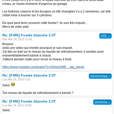
A 128 284km et il y a 5 mois, le tuyau d'arrivée de LDR dans le turbo avait
rompu, je l'avais emmené d'urgence au garage.
Les bobines crayons et les bougies on été changées il y a 2 semaines, car elle
s'était mise à tourner sur 3 cylindres.
De quoi peut donc provenir cette fumée? Je suis très inquiet...
Merci de votre aide.
Re: [F4Rt] Fumée blanche 2.0T
↓
ARC
Dim Mar 24, 2013 21:00
Bonjour,
voilà une video qui montre pourquoi je suis inquiet.
J'ai fais un trait sur le niveau du liquide de refroidissement, il semble avoir
vraisemblablement baissé à chaud.
J'attend demain matin pour revoir le niveau à froid.
https://www.youtube.com/watch?v=DNme3WB ... ata_player
Re: [F4Rt] Fumée blanche 2.0T
↓
Sandrinelag
Lun Mar 25, 2013 9:25
Salut.
Ton niveau de liquide de refroidissement a baissé ?
Re: [F4Rt] Fumée blanche 2.0T
↓
siembida
Lun Mar 25, 2013 19:50
Salut,