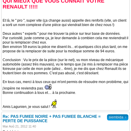
QUI MIEUX QUE VOUS CONNAIT VOTRE
RENAULT !!!!!
Et là, le " pro ", super vite (ça change aussi) appelle des renforts (vite, un client
a sorti un nom complexe d'une pièce qui viendrait bien de chez nous !)
Deux autres " experts " pour me trouver la pièce sur leur base de données.
Par curiosité, juste comme ça, je leur demande à combien cela me reviendrait il
pour la remplacer chez eux.
Ben environ 59 euros la pièce me disent ils... et quelques clics plus tard, on me
propose de la remplacer de suite pour la modique somme de 94 euros.
Conclusion : Vu le prix de la pièce (sur le net), vu mon niveau de mécanique
automobile (assez très mauvais), vu le temps que j'ai mis à remplacer ma pièce
foireuse par celle de mon pote (allez... 4mn), je me dis que chez Renault ils se
foutent bien de nos pommes. C'est pas abusé, c'est désolant.
En tous cas, merci à tous ceux qui m'ont permis de résoudre mon problème, qui
j'espère ne reviendra pas.
Bonne continuation à tous et.... à la prochaine.
Amis Lagunien, je vous salut !
Re: PAS FUMEE NOIRE + PAS FUMEE BLANCHE =
↓
siembida
PERTE DE PUISSANCE
Mar Aoû 21, 2012 11:40