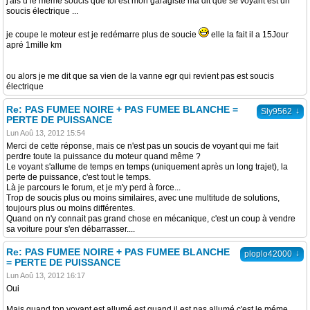
j'ais u le méme soucis que toi est mon garagiste ma dit que se voyant est un
soucis électrique ...
je coupe le moteur est je redémarre plus de soucie
elle la fait il a 15Jour
apré 1mille km
ou alors je me dit que sa vien de la vanne egr qui revient pas est soucis
électrique
Re: PAS FUMEE NOIRE + PAS FUMEE BLANCHE =
↓
Sly9562
PERTE DE PUISSANCE
Lun Aoû 13, 2012 15:54
Merci de cette réponse, mais ce n'est pas un soucis de voyant qui me fait
perdre toute la puissance du moteur quand même ?
Le voyant s'allume de temps en temps (uniquement après un long trajet), la
perte de puissance, c'est tout le temps.
Là je parcours le forum, et je m'y perd à force...
Trop de soucis plus ou moins similaires, avec une multitude de solutions,
toujours plus ou moins différentes.
Quand on n'y connait pas grand chose en mécanique, c'est un coup à vendre
sa voiture pour s'en débarrasser....
Re: PAS FUMEE NOIRE + PAS FUMEE BLANCHE
↓
ploplo42000
= PERTE DE PUISSANCE
Lun Aoû 13, 2012 16:17
Oui
Mais quand ton voyant est allumé est quand il est pas allumé c'est le méme