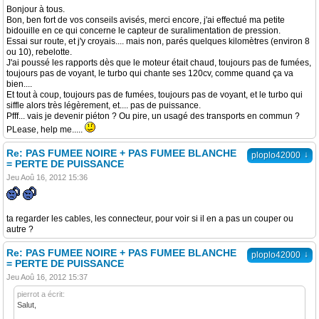
Bonjour à tous.
Bon, ben fort de vos conseils avisés, merci encore, j'ai effectué ma petite
bidouille en ce qui concerne le capteur de suralimentation de pression.
Essai sur route, et j'y croyais.... mais non, parés quelques kilomètres (environ 8
ou 10), rebelotte.
J'ai poussé les rapports dès que le moteur était chaud, toujours pas de fumées,
toujours pas de voyant, le turbo qui chante ses 120cv, comme quand ça va
bien....
Et tout à coup, toujours pas de fumées, toujours pas de voyant, et le turbo qui
siffle alors très légèrement, et.... pas de puissance.
Pfff... vais je devenir piéton ? Ou pire, un usagé des transports en commun ?
PLease, help me.....
Re: PAS FUMEE NOIRE + PAS FUMEE BLANCHE
↓
ploplo42000
= PERTE DE PUISSANCE
Jeu Aoû 16, 2012 15:36
ta regarder les cables, les connecteur, pour voir si il en a pas un couper ou
autre ?
Re: PAS FUMEE NOIRE + PAS FUMEE BLANCHE
↓
ploplo42000
= PERTE DE PUISSANCE
Jeu Aoû 16, 2012 15:37
pierrot a écrit:
Salut,