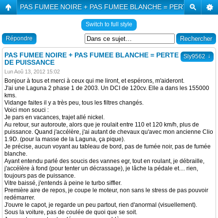
PAS FUMEE NOIRE + PAS FUMEE BLANCHE = PERTE DE PU
Switch to full style
Répondre
PAS FUMEE NOIRE + PAS FUMEE BLANCHE = PERTE
↓
Sly9562
DE PUISSANCE
Lun Aoû 13, 2012 15:02
Bonjour à tous et merci à ceux qui me liront, et espérons, m'aideront.
J'ai une Laguna 2 phase 1 de 2003. Un DCI de 120cv. Elle a dans les 155000
kms.
Vidange faites il y a très peu, tous les filtres changés.
Voici mon souci :
Je pars en vacances, trajet allé nickel.
Au retour, sur autoroute, alors que je roulait entre 110 et 120 km/h, plus de
puissance. Quand j'accélère, j'ai autant de chevaux qu'avec mon ancienne Clio
1.9D. (pour la masse de la Laguna, ça pique).
Je précise, aucun voyant au tableau de bord, pas de fumée noir, pas de fumée
blanche.
Ayant entendu parlé des soucis des vannes egr, tout en roulant, je débraille,
j'accélère à fond (pour tenter un décrassage), je lâche la pédale et.... rien,
toujours pas de puissance.
Vitre baissé, j'entends à peine le turbo siffler.
Première aire de repos, je coupe le moteur, non sans le stress de pas pouvoir
redémarrer.
J'ouvre le capot, je regarde un peu partout, rien d'anormal (visuellement).
Sous la voiture, pas de coulée de quoi que se soit.