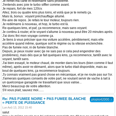
Je remet ma carte et redémarre sans problème.
J'entends avec joie le turbo siffler comme avant.
Je repars, fort de mes 120cv.
Allez, trois ou quatre kms plus loins, et voilà que je te remets ça.
Mais là, bonus : voyant préchauffage allumé.
Re-aire de repos. Je refais le tour moteur, toujours rien.
Je redémarre à nouveau, et hop, le turbo est là.
Re-quelques kms, et paf, ça recommence, mais sans voyant.
Je continu à rouler, et le voyant s'allume à nouveau peut être 20 minutes après.
J'ai donc fini mon voyage comme ça.
Je tiens à vous préciser que ma voiture accélère, péniblement, mais elle
accélère quand même, quelque soit le régime ou la vitesse enclenchée.
Pas de fumée noir, ni de fumée blanche.
Depuis, je peux rouler avec (je ne sais pas si cela peut engendrer des
problèmes), mais dés que je fait quelques kms, ça recommence, tantôt avec le
voyant, tantôt sans.
J'ai bien essayé, le moteur chaud, de monter dans les tours (bien comme il faut
même), après avoir re-démarré, alors que le turbo était disponible, mais au
bout de quelques kms, ça recommence toujours.
J'y connais vraiment pas grand chose en mécanique, et je ne roule pas sur l'or.
J'aimerais quelques conseils de votre part, ne voulant servir de vache à lait à
un quelconque garagiste ne travaillant que sous valise...
Merci beaucoup de votre attention.
S'il vous plait, sauvez moi.......
Re: PAS FUMEE NOIRE + PAS FUMEE BLANCHE
↓
ploplo42000
= PERTE DE PUISSANCE
Lun Aoû 13, 2012 15:40
salut