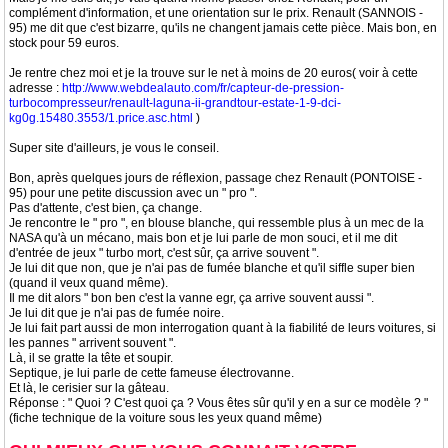
complément d'information, et une orientation sur le prix. Renault (SANNOIS -
95) me dit que c'est bizarre, qu'ils ne changent jamais cette pièce. Mais bon, en
stock pour 59 euros.
Je rentre chez moi et je la trouve sur le net à moins de 20 euros( voir à cette
adresse :
http://www.webdealauto.com/fr/capteur-de-pression-
turbocompresseur/renault-laguna-ii-grandtour-estate-1-9-dci-
kg0g.15480.3553/1.price.asc.html
)
Super site d'ailleurs, je vous le conseil.
Bon, après quelques jours de réflexion, passage chez Renault (PONTOISE -
95) pour une petite discussion avec un " pro ".
Pas d'attente, c'est bien, ça change.
Je rencontre le " pro ", en blouse blanche, qui ressemble plus à un mec de la
NASA qu'à un mécano, mais bon et je lui parle de mon souci, et il me dit
d'entrée de jeux " turbo mort, c'est sûr, ça arrive souvent ".
Je lui dit que non, que je n'ai pas de fumée blanche et qu'il siffle super bien
(quand il veux quand même).
Il me dit alors " bon ben c'est la vanne egr, ça arrive souvent aussi ".
Je lui dit que je n'ai pas de fumée noire.
Je lui fait part aussi de mon interrogation quant à la fiabilité de leurs voitures, si
les pannes " arrivent souvent ".
Là, il se gratte la tête et soupir.
Septique, je lui parle de cette fameuse électrovanne.
Et là, le cerisier sur la gâteau.
Réponse : " Quoi ? C'est quoi ça ? Vous êtes sûr qu'il y en a sur ce modèle ? "
(fiche technique de la voiture sous les yeux quand même)