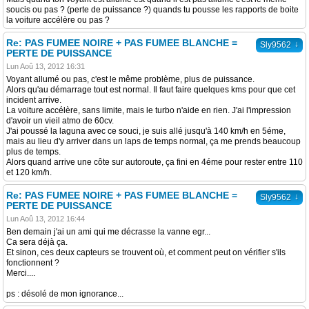
soucis ou pas ? (perte de puissance ?) quands tu pousse les rapports de boite
la voiture accélère ou pas ?
Re: PAS FUMEE NOIRE + PAS FUMEE BLANCHE =
↓
Sly9562
PERTE DE PUISSANCE
Lun Aoû 13, 2012 16:31
Voyant allumé ou pas, c'est le même problème, plus de puissance.
Alors qu'au démarrage tout est normal. Il faut faire quelques kms pour que cet
incident arrive.
La voiture accélère, sans limite, mais le turbo n'aide en rien. J'ai l'impression
d'avoir un vieil atmo de 60cv.
J'ai poussé la laguna avec ce souci, je suis allé jusqu'à 140 km/h en 5éme,
mais au lieu d'y arriver dans un laps de temps normal, ça me prends beaucoup
plus de temps.
Alors quand arrive une côte sur autoroute, ça fini en 4éme pour rester entre 110
et 120 km/h.
Re: PAS FUMEE NOIRE + PAS FUMEE BLANCHE =
↓
Sly9562
PERTE DE PUISSANCE
Lun Aoû 13, 2012 16:44
Ben demain j'ai un ami qui me décrasse la vanne egr...
Ca sera déjà ça.
Et sinon, ces deux capteurs se trouvent où, et comment peut on vérifier s'ils
fonctionnent ?
Merci....
ps : désolé de mon ignorance...