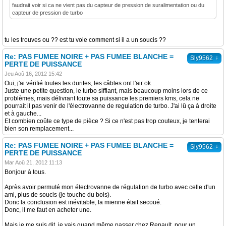
faudrait voir si ca ne vient pas du capteur de pression de suralimentation ou du
capteur de pression de turbo
tu les trouves ou ?? est tu voie comment si il a un soucis ??
Re: PAS FUMEE NOIRE + PAS FUMEE BLANCHE =
↓
Sly9562
PERTE DE PUISSANCE
Jeu Aoû 16, 2012 15:42
Oui, j'ai vérifié toutes les durites, les câbles ont l'air ok....
Juste une petite question, le turbo sifflant, mais beaucoup moins lors de ce
problèmes, mais délivrant toute sa puissance les premiers kms, cela ne
pourrait il pas venir de l'électrovanne de regulation de turbo. J'ai lû ça à droite
et à gauche...
Et combien coûte ce type de pièce ? Si ce n'est pas trop couteux, je tenterai
bien son remplacement...
Re: PAS FUMEE NOIRE + PAS FUMEE BLANCHE =
↓
Sly9562
PERTE DE PUISSANCE
Mar Aoû 21, 2012 11:13
Bonjour à tous.
Après avoir permuté mon électrovanne de régulation de turbo avec celle d'un
ami, plus de soucis (je touche du bois).
Donc la conclusion est inévitable, la mienne était secoué.
Donc, il me faut en acheter une.
Mais je me suis dit, je vais quand même passer chez Renault, pour un