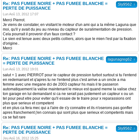
Re: PAS FUMEE NOIRE + PAS FUMEE BLANCHE =
↓
Sly9562
PERTE DE PUISSANCE
Lun Aoû 13, 2012 17:07
Merci Pierrot.
Je viens de constater, en visitant le moteur d'un ami qui a la même Laguna que
moi, qu'il y avait du jeu au niveau du capteur de suralimentation de pression.
Cela pourrait il provenir d'un faux contact ?
Le sien est tenue avec deux petits colliers, alors que le mien l'est par la fixation
d'origine..
Merci
Re: PAS FUMEE NOIRE + PAS FUMEE BLANCHE
↓
lagunagreg62
= PERTE DE PUISSANCE
Lun Aoû 13, 2012 19:01
salut + 1 avec PIERROT pour le capteur de pression turbot surtout si tu l'entend
en redemarrant et q'apres tu ne l'entend plus c'est arrive a un oncle a ma
femme avec une megane dci de 2003 capteur hs mais il te passeron
automatiquement la valise maintenant le mieux est quand meme la valise chez
ton garage en lui demandant si ca ne serait pas justement un capteur x ou un
tel pour peut etre pour eviter qu'il essaie de te traire pour x reparassions ont
plus que serieux et competent
et en plus ca fera mec qui a l'aire de s'y connaitre et ils n'oserons pas gonfler
apres franchement j'en connais qui sont plus que serieux et competents mais
ca se fait rare
Re: PAS FUMEE NOIRE + PAS FUMEE BLANCHE =
↓
Sly9562
PERTE DE PUISSANCE
Jeu Aoû 16, 2012 15:25