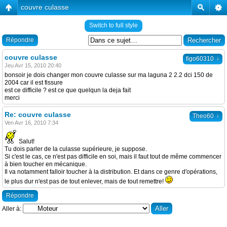
couvre culasse
Switch to full style
Répondre
couvre culasse
↓
figo60310
Jeu Avr 15, 2010 20:40
bonsoir je dois changer mon couvre culasse sur ma laguna 2 2.2 dci 150 de
2004 car il est fissure
est ce difficile ? est ce que quelqun la deja fait
merci
Re: couvre culasse
↓
Theo60
Ven Avr 16, 2010 7:34
Salut!
Tu dois parler de la culasse supérieure, je suppose.
Si c'est le cas, ce n'est pas difficile en soi, mais il faut tout de même commencer
à bien toucher en mécanique.
Il va notamment falloir toucher à la distribution. Et dans ce genre d'opérations,
le plus dur n'est pas de tout enlever, mais de tout remettre!
Répondre
Aller à: