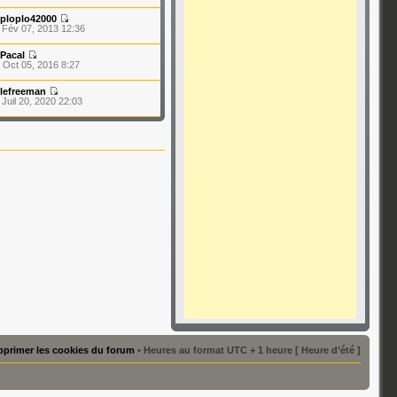
ploplo42000
 Fév 07, 2013 12:36
Pacal
 Oct 05, 2016 8:27
lefreeman
 Juil 20, 2020 22:03
primer les cookies du forum
• Heures au format UTC + 1 heure [ Heure d’été ]