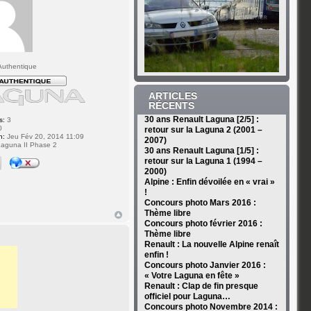
uthentique
ARTICLES
RÉCENTS
30 ans Renault Laguna [2/5] :
s:
3
0
retour sur la Laguna 2 (2001 –
n:
Jeu Fév 20, 2014 11:09
2007)
aguna II Phase 2
30 ans Renault Laguna [1/5] :
retour sur la Laguna 1 (1994 –
2000)
Alpine : Enfin dévoilée en « vrai »
!
Concours photo Mars 2016 :
Thème libre
Concours photo février 2016 :
Thème libre
Renault : La nouvelle Alpine renaît
enfin !
Concours photo Janvier 2016 :
« Votre Laguna en fête »
Renault : Clap de fin presque
officiel pour Laguna…
Concours photo Novembre 2014 :