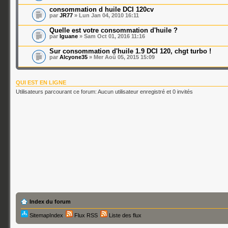
consommation d huile DCI 120cv
par
JR77
» Lun Jan 04, 2010 16:11
Quelle est votre consommation d'huile ?
par
Iguane
» Sam Oct 01, 2016 11:16
Sur consommation d'huile 1.9 DCI 120, chgt turbo !
par
Alcyone35
» Mer Aoû 05, 2015 15:09
QUI EST EN LIGNE
Utilisateurs parcourant ce forum: Aucun utilisateur enregistré et 0 invités
Index du forum
SitemapIndex
Flux RSS
Liste des flux