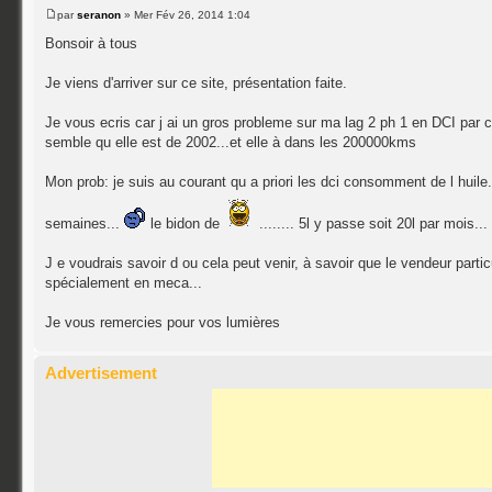
par
seranon
» Mer Fév 26, 2014 1:04
Bonsoir à tous
Je viens d'arriver sur ce site, présentation faite.
Je vous ecris car j ai un gros probleme sur ma lag 2 ph 1 en DCI par con
semble qu elle est de 2002...et elle à dans les 200000kms
Mon prob: je suis au courant qu a priori les dci consomment de l huile.
semaines...
le bidon de
........ 5l y passe soit 20l par mois..
J e voudrais savoir d ou cela peut venir, à savoir que le vendeur particu
spécialement en meca...
Je vous remercies pour vos lumières
Advertisement