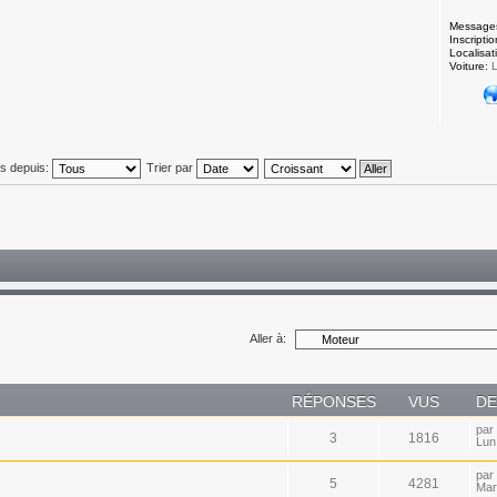
Message
Inscriptio
Localisat
Voiture:
L
és depuis:
Trier par
Aller à:
RÉPONSES
VUS
DE
par
3
1816
Lun
par
5
4281
Mar