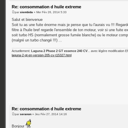
Re: consommation d huile extreme
par
siembida
» Mer Fév 26, 2014 5:33
Salut et bienvenue
Soit tu as une fuite énorme mais je pense que tu l'aurais vu !!! Regarde 
filtre à l'huile bref regarde l'ensemble de ton moteur, voir si une fuite ex
soit turbo HS (normalement grosse fumée blanche) ou le moteur compl
(malgré un turbo changé !!!) ...
Actuellement:
Laguna 2 Phase 2 GT essence 240 CV
... avec légère modification
laguna-2-gt-en-version-205-cv-t15327.html
Re: consommation d huile extreme
par
seranon
» Jeu Fév 27, 2014 14:16
Bonjour