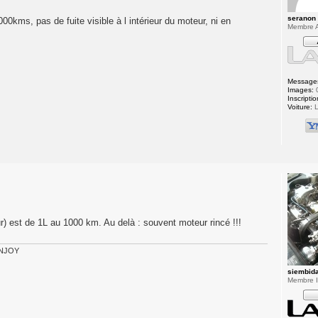
seranon
00kms, pas de fuite visible à l intérieur du moteur, ni en
Membre A
Message
Images:
Inscriptio
Voiture:
L
ur) est de 1L au 1000 km. Au delà : souvent moteur rincé !!!
 ENJOY
siembid
Membre In