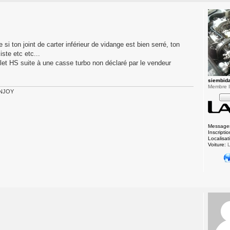
si ton joint de carter inférieur de vidange est bien serré, ton
iste etc etc...
et HS suite à une casse turbo non déclaré par le vendeur
siembid
Membre In
 ENJOY
Message
Inscriptio
Localisat
Voiture:
L