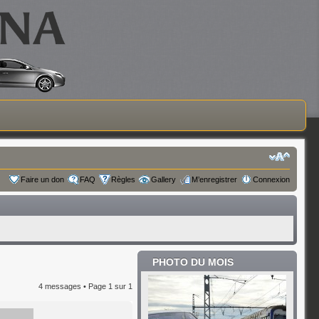
Faire un don
FAQ
Règles
Gallery
M’enregistrer
Connexion
PHOTO DU MOIS
4 messages • Page
1
sur
1