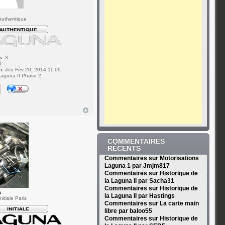
uthentique
s:
3
0
n:
Jeu Fév 20, 2014 11:09
aguna II Phase 2
COMMENTAIRES
RÉCENTS
Commentaires sur Motorisations
Laguna 1 par Jmjm817
Commentaires sur Historique de
la Laguna II par Sacha31
Commentaires sur Historique de
a
la Laguna II par Hastings
itiale Paris
Commentaires sur La carte main
libre par baloo55
Commentaires sur Historique de