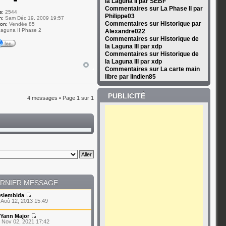
la Laguna II par SEBF
Commentaires sur La Phase II par
s:
2544
Philippe03
n:
Sam Déc 19, 2009 19:57
Commentaires sur Historique par
ion:
Vendée 85
aguna II Phase 2
Alexandre022
Commentaires sur Historique de
la Laguna III par xdp
Commentaires sur Historique de
la Laguna III par xdp
Commentaires sur La carte main
libre par lindien85
PUBLICITÉ
4 messages • Page
1
sur
1
RNIER MESSAGE
siembida
 Aoû 12, 2013 15:49
Yann Major
 Nov 02, 2021 17:42