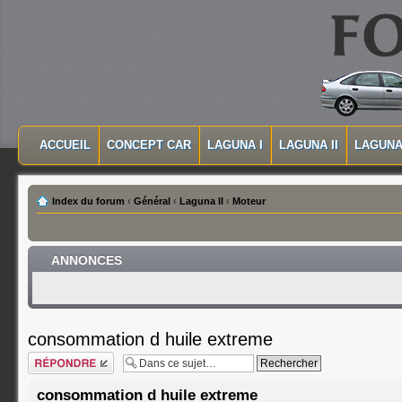
MASQUER LA NAVIGATION PRINCIPALE
MASQUER LA NAVIGATION SECONDAIRE
ACCUEIL
CONCEPT CAR
LAGUNA I
LAGUNA II
LAGUNA 
MENU PRINCIPAL
Index du forum
‹
Général
‹
Laguna II
‹
Moteur
ANNONCES
consommation d huile extreme
Répondre
consommation d huile extreme