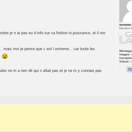
seranon
Membre A
tre je n ai pas eu d info sur ca finition ni puissance, et il me
.. mais moi je pense que c est l extreme... car toute les
Message
Images:
Inscriptio
.
Voiture:
L
lier ne m a rien dit qui n allait pas et je ne m y connais pas