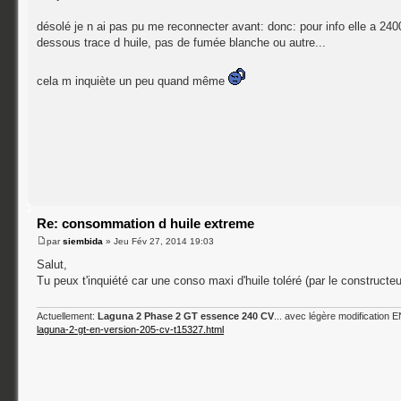
désolé je n ai pas pu me reconnecter avant: donc: pour info elle a 2400
dessous trace d huile, pas de fumée blanche ou autre...
cela m inquiète un peu quand même
Re: consommation d huile extreme
par
siembida
» Jeu Fév 27, 2014 19:03
Salut,
Tu peux t'inquiété car une conso maxi d'huile toléré (par le constructe
Actuellement:
Laguna 2 Phase 2 GT essence 240 CV
... avec légère modification
laguna-2-gt-en-version-205-cv-t15327.html