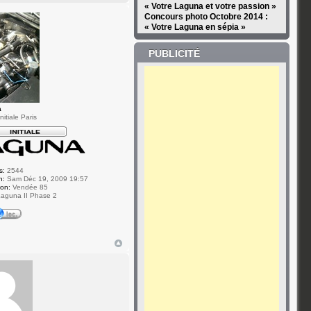
« Votre Laguna et votre passion »
Concours photo Octobre 2014 :
« Votre Laguna en sépia »
PUBLICITÉ
a
itiale Paris
s:
2544
n:
Sam Déc 19, 2009 19:57
ion:
Vendée 85
aguna II Phase 2