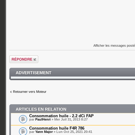
Afficher les messages post
Répondre
ADVERTISEMENT
Retourner vers Moteur
ARTICLES EN RELATION
Consommation huile - 2.2 dCi FAP
par
PaulHenri
» Mer Juil 31, 2013 8:27
Consommation huile F4R 786
par
Yann Major
» Lun Oct 25, 2021 20:41