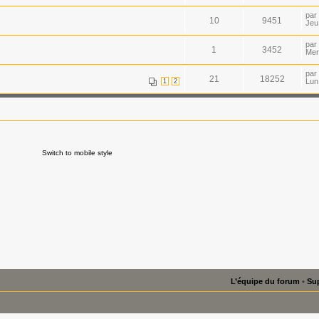
par
10
9451
Jeu
par
1
3452
Mer
par
21
18252
Lun
1
2
Switch to mobile style
L’équipe du forum
•
Sup