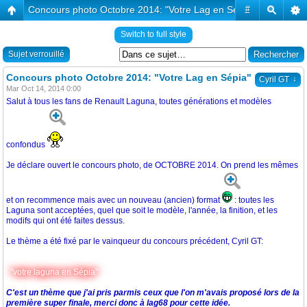
Concours photo Octobre 2014: "Votre Lag en Sépia"
#
Switch to full style
Sujet verrouillé
Concours photo Octobre 2014: "Votre Lag en Sépia"
↓
Cyril GT
Mar Oct 14, 2014 0:00
Salut à tous les fans de Renault Laguna, toutes générations et modèles
confondus
Je déclare ouvert le concours photo, de OCTOBRE 2014. On prend les mêmes
et on recommence mais avec un nouveau (ancien) format
: toutes les
Laguna sont acceptées, quel que soit le modèle, l'année, la finition, et les
modifs qui ont été faites dessus.
Le thème a été fixé par le vainqueur du concours précédent, Cyril GT:
"votre laguna en Sépia"
C'est un thème que j'ai pris parmis ceux que l'on m'avais proposé lors de la
première super finale, merci donc à lag68 pour cette idée.