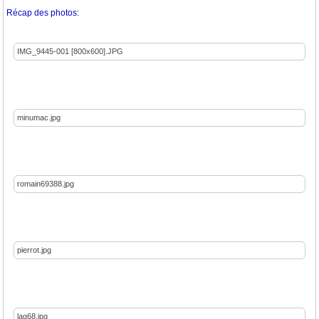
Récap des photos:
IMG_9445-001 [800x600].JPG
minumac.jpg
romain69388.jpg
pierrot.jpg
lag68.jpg