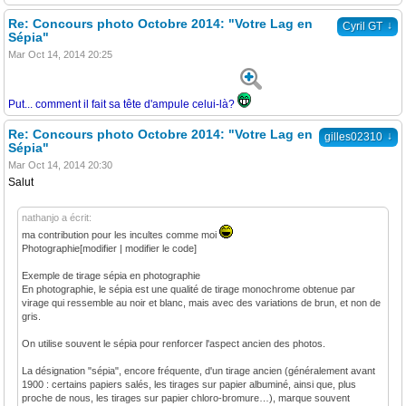
Re: Concours photo Octobre 2014: "Votre Lag en
↓
Cyril GT
Sépia"
Mar Oct 14, 2014 20:25
Put... comment il fait sa tête d'ampule celui-là?
Re: Concours photo Octobre 2014: "Votre Lag en
↓
gilles02310
Sépia"
Mar Oct 14, 2014 20:30
Salut
nathanjo a écrit:
ma contribution pour les incultes comme moi
Photographie[modifier | modifier le code]
Exemple de tirage sépia en photographie
En photographie, le sépia est une qualité de tirage monochrome obtenue par
virage qui ressemble au noir et blanc, mais avec des variations de brun, et non de
gris.
On utilise souvent le sépia pour renforcer l'aspect ancien des photos.
La désignation "sépia", encore fréquente, d'un tirage ancien (généralement avant
1900 : certains papiers salés, les tirages sur papier albuminé, ainsi que, plus
proche de nous, les tirages sur papier chloro-bromure…), marque souvent