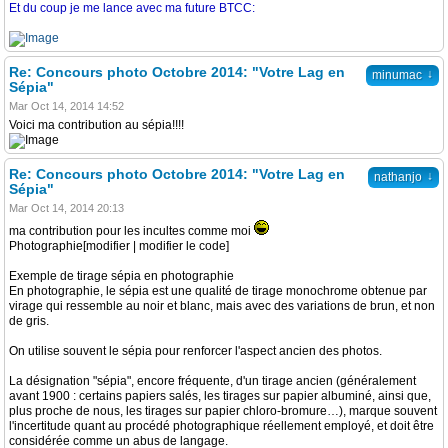
Et du coup je me lance avec ma future BTCC:
Re: Concours photo Octobre 2014: "Votre Lag en
↓
minumac
Sépia"
Mar Oct 14, 2014 14:52
Voici ma contribution au sépia!!!!
Re: Concours photo Octobre 2014: "Votre Lag en
↓
nathanjo
Sépia"
Mar Oct 14, 2014 20:13
ma contribution pour les incultes comme moi
Photographie[modifier | modifier le code]
Exemple de tirage sépia en photographie
En photographie, le sépia est une qualité de tirage monochrome obtenue par
virage qui ressemble au noir et blanc, mais avec des variations de brun, et non
de gris.
On utilise souvent le sépia pour renforcer l'aspect ancien des photos.
La désignation "sépia", encore fréquente, d'un tirage ancien (généralement
avant 1900 : certains papiers salés, les tirages sur papier albuminé, ainsi que,
plus proche de nous, les tirages sur papier chloro-bromure…), marque souvent
l'incertitude quant au procédé photographique réellement employé, et doit être
considérée comme un abus de langage.