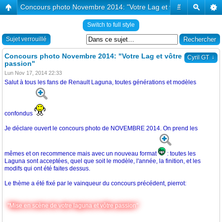
Concours photo Novembre 2014: "Votre Lag et vôtre passion"
#
Switch to full style
Sujet verrouillé
Concours photo Novembre 2014: "Votre Lag et vôtre
↓
Cyril GT
passion"
Lun Nov 17, 2014 22:33
Salut à tous les fans de Renault Laguna, toutes générations et modèles
confondus
Je déclare ouvert le concours photo de NOVEMBRE 2014. On prend les
mêmes et on recommence mais avec un nouveau format
: toutes les
Laguna sont acceptées, quel que soit le modèle, l'année, la finition, et les
modifs qui ont été faites dessus.
Le thème a été fixé par le vainqueur du concours précédent, pierrot:
"Mise en scène de votre laguna et vôtre passion"