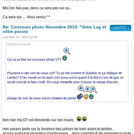
Moi j'en fais pas, donc ca sera pas sur ca...
Ca sera sur .... Vous verrez ^^
Re: Concours photo Novembre 2014: "Votre Lag et
↓
LudoDCI
vôtre passio
Lun Nov 24, 2014 22:33
Cyril GT a écrit:
Ca va se finir en concours photo VTT
Pourquoi si elle sort du sous-sol? Tu as fait comme le Suédois et ça réplique de
Lambo? Il l'as monté en kit dans son sous-sol et quand il l'a finit il c'est dit que ce
serait cool de la faire roulé. Du coup minipelle pour creuser la rampe d'accès,
pétage de mur de sous-sol et création de porte!
ben nan ma GT est descendu sur ses roues...
nan oscaro tarde sur la livraison des pièces de train avant et arrière...
et puis surtout le récepteur d’embrayage... donc compliqué de remonter la boite