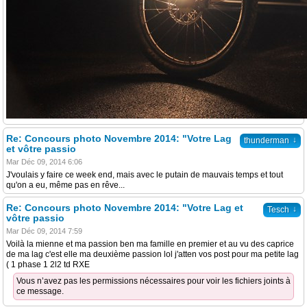
Re: Concours photo Novembre 2014: "Votre Lag
↓
thunderman
et vôtre passio
Mar Déc 09, 2014 6:06
J'voulais y faire ce week end, mais avec le putain de mauvais temps et tout
qu'on a eu, même pas en rêve...
Re: Concours photo Novembre 2014: "Votre Lag et
↓
Tesch
vôtre passio
Mar Déc 09, 2014 7:59
Voilà la mienne et ma passion ben ma famille en premier et au vu des caprice
de ma lag c'est elle ma deuxième passion lol j'atten vos post pour ma petite lag
( 1 phase 1 2l2 td RXE
Vous n’avez pas les permissions nécessaires pour voir les fichiers joints à
ce message.