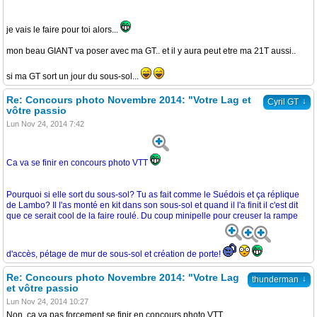
je vais le faire pour toi alors...
mon beau GIANT va poser avec ma GT.. et il y aura peut etre ma 21T aussi..
si ma GT sort un jour du sous-sol...
Re: Concours photo Novembre 2014: "Votre Lag et
↓
Cyril GT
vôtre passio
Lun Nov 24, 2014 7:42
Ca va se finir en concours photo VTT
Pourquoi si elle sort du sous-sol? Tu as fait comme le Suédois et ça réplique
de Lambo? Il l'as monté en kit dans son sous-sol et quand il l'a finit il c'est dit
que ce serait cool de la faire roulé. Du coup minipelle pour creuser la rampe
d'accès, pétage de mur de sous-sol et création de porte!
Re: Concours photo Novembre 2014: "Votre Lag
↓
thunderman
et vôtre passio
Lun Nov 24, 2014 10:27
Non, ca va pas forcement se finir en concours photo VTT.