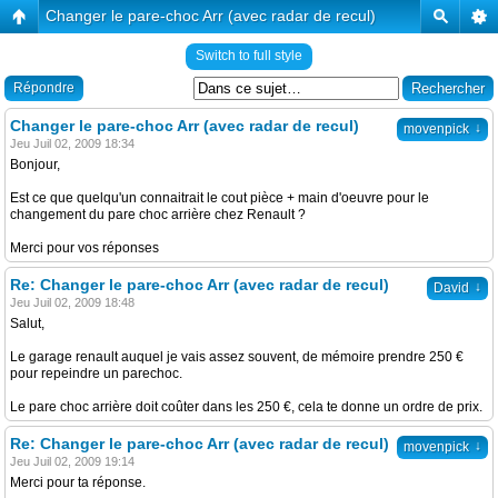
Changer le pare-choc Arr (avec radar de recul)
Switch to full style
Répondre
Changer le pare-choc Arr (avec radar de recul)
↓
movenpick
Jeu Juil 02, 2009 18:34
Bonjour,
Est ce que quelqu'un connaitrait le cout pièce + main d'oeuvre pour le
changement du pare choc arrière chez Renault ?
Merci pour vos réponses
Re: Changer le pare-choc Arr (avec radar de recul)
↓
David
Jeu Juil 02, 2009 18:48
Salut,
Le garage renault auquel je vais assez souvent, de mémoire prendre 250 €
pour repeindre un parechoc.
Le pare choc arrière doit coûter dans les 250 €, cela te donne un ordre de prix.
Re: Changer le pare-choc Arr (avec radar de recul)
↓
movenpick
Jeu Juil 02, 2009 19:14
Merci pour ta réponse.