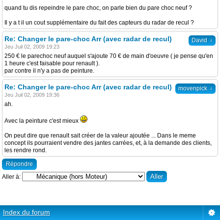
quand tu dis repeindre le pare choc, on parle bien du pare choc neuf ?
Il y a t il un cout supplémentaire du fait des capteurs du radar de recul ?
Re: Changer le pare-choc Arr (avec radar de recul)
↓
David
Jeu Juil 02, 2009 19:23
250 € le parechoc neuf auquel s'ajoute 70 € de main d'oeuvre ( je pense qu'en
1 heure c'est faisable pour renault ).
par contre il n'y a pas de peinture.
Re: Changer le pare-choc Arr (avec radar de recul)
↓
movenpick
Jeu Juil 02, 2009 19:36
ah.
Avec la peinture c'est mieux
On peut dire que renault sait créer de la valeur ajoutée ... Dans le meme
concept ils pourraient vendre des jantes carrées, et, à la demande des clients,
les rendre rond.
Répondre
Aller à:
Index du forum