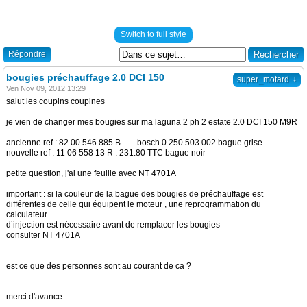
Switch to full style
Répondre
bougies préchauffage 2.0 DCI 150
↓
super_motard
Ven Nov 09, 2012 13:29
salut les coupins coupines
je vien de changer mes bougies sur ma laguna 2 ph 2 estate 2.0 DCI 150 M9R
ancienne ref : 82 00 546 885 B........bosch 0 250 503 002 bague grise
nouvelle ref : 11 06 558 13 R : 231.80 TTC bague noir
petite question, j'ai une feuille avec NT 4701A
important : si la couleur de la bague des bougies de préchauffage est
différentes de celle qui équipent le moteur , une reprogrammation du
calculateur
d’injection est nécessaire avant de remplacer les bougies
consulter NT 4701A
est ce que des personnes sont au courant de ca ?
merci d'avance