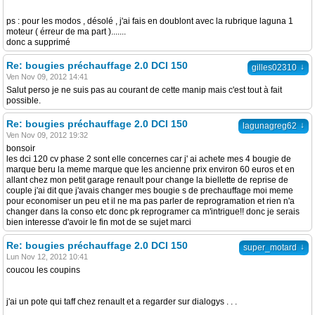
ps : pour les modos , désolé , j'ai fais en doublont avec la rubrique laguna 1
moteur ( érreur de ma part ).......
donc a supprimé
Re: bougies préchauffage 2.0 DCI 150
↓
gilles02310
Ven Nov 09, 2012 14:41
Salut perso je ne suis pas au courant de cette manip mais c'est tout à fait
possible.
Re: bougies préchauffage 2.0 DCI 150
↓
lagunagreg62
Ven Nov 09, 2012 19:32
bonsoir
les dci 120 cv phase 2 sont elle concernes car j' ai achete mes 4 bougie de
marque beru la meme marque que les ancienne prix environ 60 euros et en
allant chez mon petit garage renault pour change la biellette de reprise de
couple j'ai dit que j'avais changer mes bougie s de prechauffage moi meme
pour economiser un peu et il ne ma pas parler de reprogramation et rien n'a
changer dans la conso etc donc pk reprogramer ca m'intrigue!! donc je serais
bien interesse d'avoir le fin mot de se sujet marci
Re: bougies préchauffage 2.0 DCI 150
↓
super_motard
Lun Nov 12, 2012 10:41
coucou les coupins
j'ai un pote qui taff chez renault et a regarder sur dialogys . . .