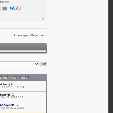
ion:
oise
7 messages • Page
1
sur
1
RNIER MESSAGE
richardj
 Oct 12, 2015 20:54
beber68
 Mar 22, 2016 0:13
popeye_94
 Oct 30, 2017 20:59