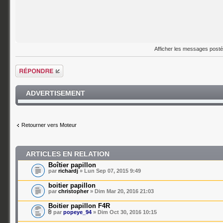
Afficher les messages post
Répondre
ADVERTISEMENT
Retourner vers Moteur
ARTICLES EN RELATION
Boîtier papillon
par
richardj
» Lun Sep 07, 2015 9:49
boitier papillon
par
christopher
» Dim Mar 20, 2016 21:03
Boitier papillon F4R
par
popeye_94
» Dim Oct 30, 2016 10:15