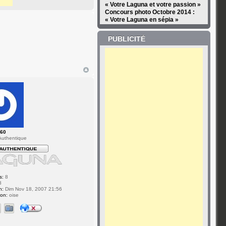
« Votre Laguna et votre passion »
Concours photo Octobre 2014 :
« Votre Laguna en sépia »
PUBLICITÉ
l60
uthentique
s:
8
8
n:
Dim Nov 18, 2007 21:56
ion:
oise