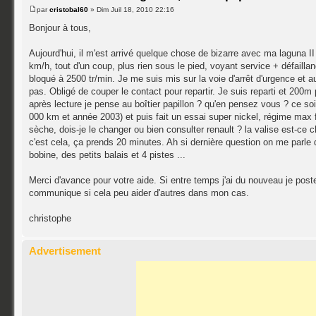
par
cristobal60
» Dim Juil 18, 2010 22:16
Bonjour à tous,
Aujourd'hui, il m'est arrivé quelque chose de bizarre avec ma laguna II
km/h, tout d'un coup, plus rien sous le pied, voyant service + défailla
bloqué à 2500 tr/min. Je me suis mis sur la voie d'arrêt d'urgence et 
pas. Obligé de couper le contact pour repartir. Je suis reparti et 200m 
après lecture je pense au boîtier papillon ? qu'en pensez vous ? ce soi
000 km et année 2003) et puis fait un essai super nickel, régime max f
sèche, dois-je le changer ou bien consulter renault ? la valise est-ce 
c'est cela, ça prends 20 minutes. Ah si dernière question on me parle 
bobine, des petits balais et 4 pistes ...
Merci d'avance pour votre aide. Si entre temps j'ai du nouveau je post
communique si cela peu aider d'autres dans mon cas.
christophe
Advertisement