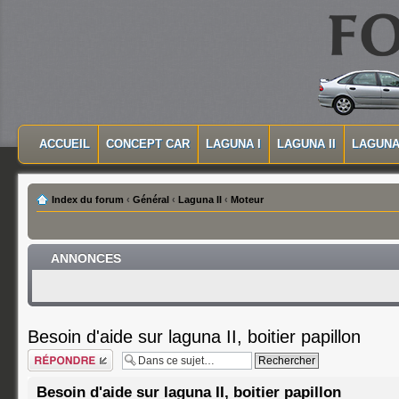
MASQUER LA NAVIGATION PRINCIPALE
MASQUER LA NAVIGATION SECONDAIRE
ACCUEIL
CONCEPT CAR
LAGUNA I
LAGUNA II
LAGUNA 
MENU PRINCIPAL
Index du forum
‹
Général
‹
Laguna II
‹
Moteur
ANNONCES
Besoin d'aide sur laguna II, boitier papillon
Répondre
Besoin d'aide sur laguna II, boitier papillon