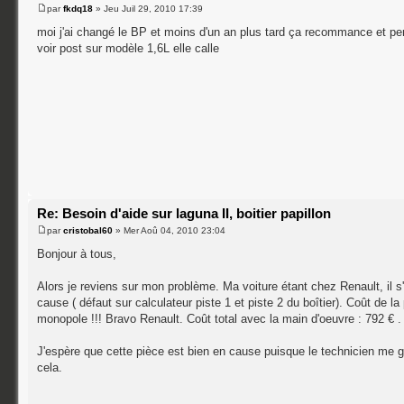
par
fkdq18
» Jeu Juil 29, 2010 17:39
moi j'ai changé le BP et moins d'un an plus tard ça recommance et pers
voir post sur modèle 1,6L elle calle
Re: Besoin d'aide sur laguna II, boitier papillon
par
cristobal60
» Mer Aoû 04, 2010 23:04
Bonjour à tous,
Alors je reviens sur mon problème. Ma voiture étant chez Renault, il s'a
cause ( défaut sur calculateur piste 1 et piste 2 du boîtier). Coût de la 
monopole !!! Bravo Renault. Coût total avec la main d'oeuvre : 792 € . 
J'espère que cette pièce est bien en cause puisque le technicien me g
cela.