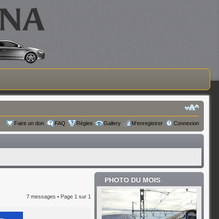
Faire un don
FAQ
Règles
Gallery
M’enregistrer
Connexion
PHOTO DU MOIS
7 messages • Page
1
sur
1