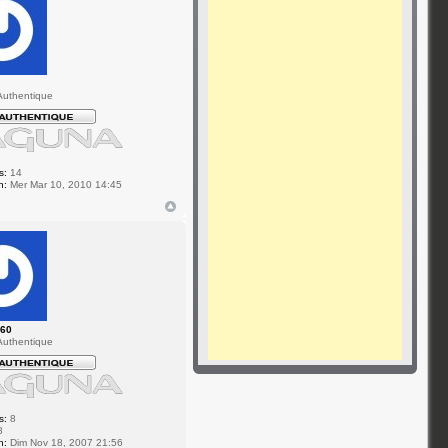
uthentique
s:
14
n:
Mer Mar 10, 2010 14:45
l60
uthentique
s:
8
8
n:
Dim Nov 18, 2007 21:56