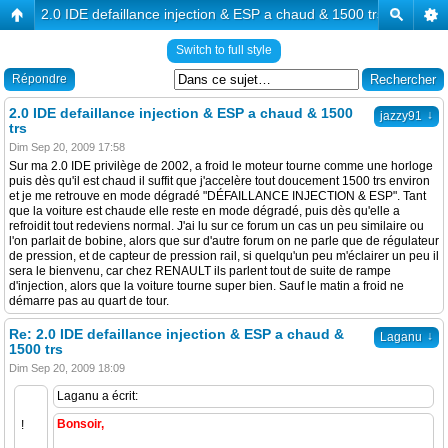
2.0 IDE defaillance injection & ESP a chaud & 1500 trs
Switch to full style
Répondre
2.0 IDE defaillance injection & ESP a chaud & 1500
↓
jazzy91
trs
Dim Sep 20, 2009 17:58
Sur ma 2.0 IDE privilège de 2002, a froid le moteur tourne comme une horloge
puis dès qu'il est chaud il suffit que j'accelère tout doucement 1500 trs environ
et je me retrouve en mode dégradé "DÉFAILLANCE INJECTION & ESP". Tant
que la voiture est chaude elle reste en mode dégradé, puis dès qu'elle a
refroidit tout redeviens normal. J'ai lu sur ce forum un cas un peu similaire ou
l'on parlait de bobine, alors que sur d'autre forum on ne parle que de régulateur
de pression, et de capteur de pression rail, si quelqu'un peu m'éclairer un peu il
sera le bienvenu, car chez RENAULT ils parlent tout de suite de rampe
d'injection, alors que la voiture tourne super bien. Sauf le matin a froid ne
démarre pas au quart de tour.
Re: 2.0 IDE defaillance injection & ESP a chaud &
↓
Laganu
1500 trs
Dim Sep 20, 2009 18:09
Laganu a écrit:
Bonsoir,
!