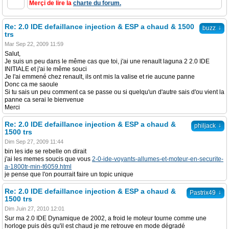
Merçi de lire la
charte du forum.
Re: 2.0 IDE defaillance injection & ESP a chaud & 1500
↓
buzz
trs
Mar Sep 22, 2009 11:59
Salut,
Je suis un peu dans le même cas que toi, j'ai une renault laguna 2 2.0 IDE
INITIALE et j'ai le même souci
Je l'ai emmené chez renault, ils ont mis la valise et rie aucune panne
Donc ca me saoule
Si tu sais un peu comment ca se passe ou si quelqu'un d'autre sais d'ou vient la
panne ca serai le bienvenue
Merci
Re: 2.0 IDE defaillance injection & ESP a chaud &
↓
philjack
1500 trs
Dim Sep 27, 2009 11:44
bin les ide se rebelle on dirait
j'ai les memes soucis que vous
2-0-ide-voyants-allumes-et-moteur-en-securite-
a-1800tr-min-t6059.html
je pense que l'on pourrait faire un topic unique
Re: 2.0 IDE defaillance injection & ESP a chaud &
↓
Pastrix49
1500 trs
Dim Juin 27, 2010 12:01
Sur ma 2.0 IDE Dynamique de 2002, a froid le moteur tourne comme une
horloge puis dès qu'il est chaud je me retrouve en mode dégradé