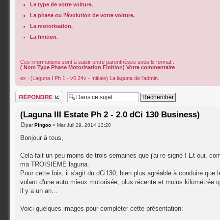
Le type de votre voiture,
La phase ou l'évolution de votre voiture,
La motorisation,
La finition.
Ces informations sont à saisir entre parenthèses sous le format :
( Nom Type Phase Motorisation Finition) Votre commentaire
ex : (Laguna I Ph 1 - v6 24v - Initiale) La laguna de l'admin.
Répondre
(Laguna III Estate Ph 2 - 2.0 dCi 130 Business)
par
Pingoo
» Mar Juil 29, 2014 13:20
Bonjour à tous,
Cela fait un peu moins de trois semaines que j'ai re-signé ! Et oui, c
ma TROISIEME laguna.
Pour cette fois, il s'agit du dCi130, bien plus agréable à conduire que
volant d'une auto mieux motorisée, plus récente et moins kilométrée
il y a un an...
Voici quelques images pour compléter cette présentation: