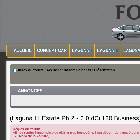
MASQUER LA NAVIGATION PRINCIPALE
MASQUER LA NAVIGATION SECONDAIRE
ACCUEIL
CONCEPT CAR
LAGUNA I
LAGUNA II
LAGUNA 
MENU PRINCIPAL
Index du forum
‹
Accueil et rassemblements
‹
Présentation
ANNONCES
(Laguna III Estate Ph 2 - 2.0 dCi 130 Business
Règles du forum
Afin de rendre l'ensemble plus clair et plus homogène, il est désormais imposé dans le
Nom de la voiture,