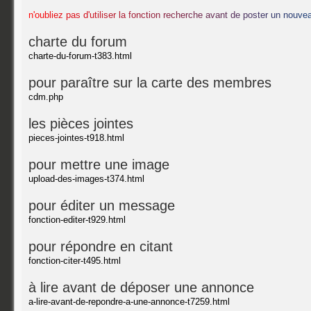
n
'
o
u
b
l
i
e
z
p
a
s
d
'
u
t
i
l
i
s
e
r
l
a
f
o
n
c
t
i
o
n
r
e
c
h
e
r
c
h
e
a
v
a
n
t
d
e
p
o
s
t
e
r
u
n
n
o
u
v
e
charte du forum
charte-du-forum-t383.html
pour paraître sur la carte des membres
cdm.php
les pièces jointes
pieces-jointes-t918.html
pour mettre une image
upload-des-images-t374.html
pour éditer un message
fonction-editer-t929.html
pour répondre en citant
fonction-citer-t495.html
à lire avant de déposer une annonce
a-lire-avant-de-repondre-a-une-annonce-t7259.html