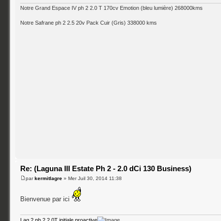
Notre Grand Espace IV ph 2 2.0 T 170cv Emotion (bleu lumière) 268000kms
Notre Safrane ph 2 2.5 20v Pack Cuir (Gris) 338000 kms
Re: (Laguna III Estate Ph 2 - 2.0 dCi 130 Business)
par
kermitlagre
» Mer Juil 30, 2014 11:38
Bienvenue par ici
Lag 2 ph.2 2.0T initiale proactive