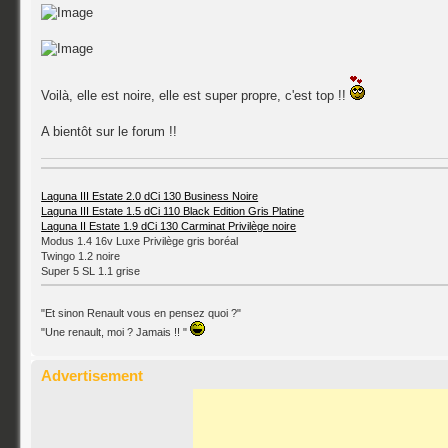
Voilà, elle est noire, elle est super propre, c'est top !!
A bientôt sur le forum !!
Laguna III Estate 2.0 dCi 130 Business Noire
Laguna III Estate 1.5 dCi 110 Black Edition Gris Platine
Laguna II Estate 1.9 dCi 130 Carminat Privilège noire
Modus 1.4 16v Luxe Privilège gris boréal
Twingo 1.2 noire
Super 5 SL 1.1 grise
"Et sinon Renault vous en pensez quoi ?"
"Une renault, moi ? Jamais !! "
Advertisement