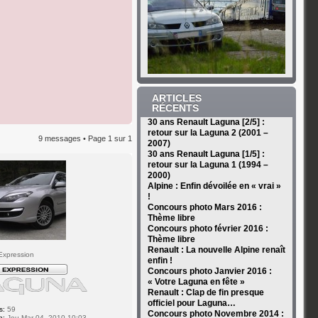
ARTICLES
RÉCENTS
30 ans Renault Laguna [2/5] :
retour sur la Laguna 2 (2001 –
9 messages • Page
1
sur
1
2007)
30 ans Renault Laguna [1/5] :
retour sur la Laguna 1 (1994 –
2000)
Alpine : Enfin dévoilée en « vrai »
!
Concours photo Mars 2016 :
Thème libre
Concours photo février 2016 :
Thème libre
Renault : La nouvelle Alpine renaît
Expression
enfin !
Concours photo Janvier 2016 :
« Votre Laguna en fête »
Renault : Clap de fin presque
officiel pour Laguna…
s:
59
Concours photo Novembre 2014 :
n:
Jeu Mar 04, 2010 10:03