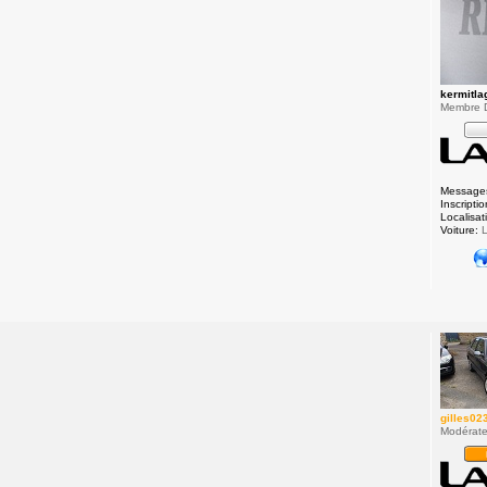
kermitla
Membre 
Message
Inscriptio
Localisat
Voiture:
L
gilles02
Modérate