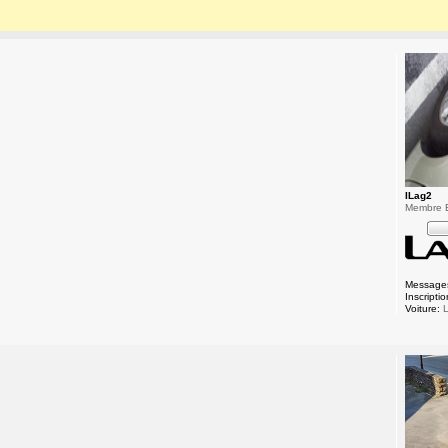
ILag2
Membre
Message
Inscriptio
Voiture:
L