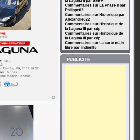
la Laguna II par SEBF
Commentaires sur La Phase II par
Philippe03
Commentaires sur Historique par
Alexandre022
Commentaires sur Historique de
la Laguna III par xdp
Commentaires sur Historique de
elag
ateur
la Laguna III par xdp
Commentaires sur La carte main
libre par lindien85
PUBLICITÉ
s:
7310
13
n:
Dim Sep 09, 2007 18:32
ion:
Rennes
utre modèle Renault