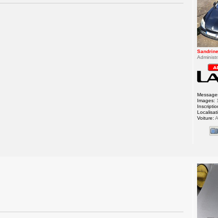
Sandrin
Administr
Message
Images:
Inscriptio
Localisat
Voiture:
A