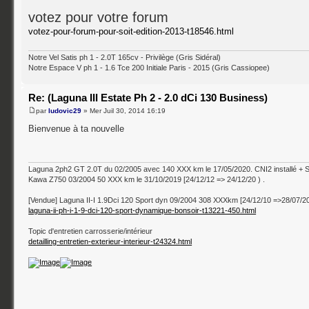
votez pour votre forum
votez-pour-forum-pour-soit-edition-2013-t18546.html
Notre Vel Satis ph 1 - 2.0T 165cv - Privilège (Gris Sidéral)
Notre Espace V ph 1 - 1.6 Tce 200 Initiale Paris - 2015 (Gris Cassiopee)
Re: (Laguna III Estate Ph 2 - 2.0 dCi 130 Business)
par
ludovic29
» Mer Juil 30, 2014 16:19
Bienvenue à ta nouvelle
Laguna 2ph2 GT 2.0T du 02/2005 avec 140 XXX km le 17/05/2020. CNI2 installé + 
Kawa Z750 03/2004 50 XXX km le 31/10/2019 [24/12/12 => 24/12/20 ) .
[Vendue] Laguna II-I 1.9Dci 120 Sport dyn 09/2004 308 XXXkm [24/12/10 =>28/07/2
laguna-ii-ph-i-1-9-dci-120-sport-dynamique-bonsoir-t13221-450.html
Topic d'entretien carrosserie/intérieur
detailling-entretien-exterieur-interieur-t24324.html