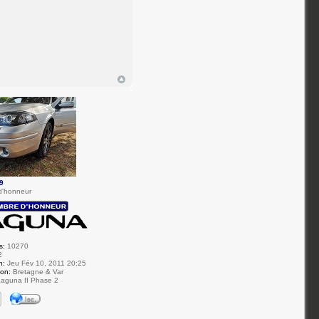
9
d'honneur
s:
10270
2
n:
Jeu Fév 10, 2011 20:25
ion:
Bretagne & Var
aguna II Phase 2