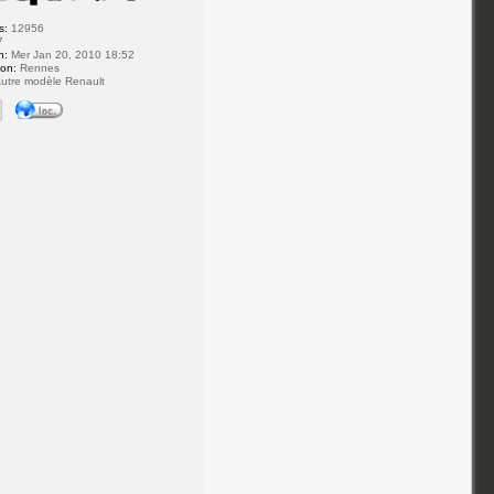
s:
12956
7
n:
Mer Jan 20, 2010 18:52
ion:
Rennes
utre modèle Renault