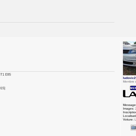
ST1 E85
ludovic2
Membre 
015]
Message
Images:
Inscriptio
Localisat
Voiture:
L