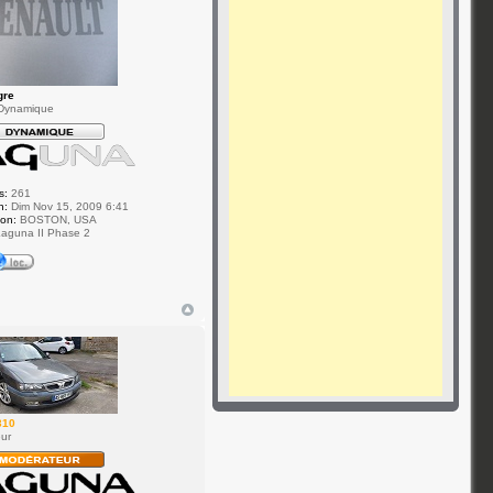
gre
Dynamique
s:
261
n:
Dim Nov 15, 2009 6:41
ion:
BOSTON, USA
aguna II Phase 2
310
ur