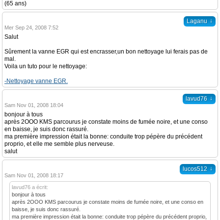
(65 ans)
↓
Laganu
Mer Sep 24, 2008 7:52
Salut
Sûrement la vanne EGR qui est encrasser,un bon nettoyage lui ferais pas de
mal.
Voila un tuto pour le nettoyage:
-Nettoyage vanne EGR.
↓
lavud76
Sam Nov 01, 2008 18:04
bonjour à tous
après 2OOO KMS parcourus je constate moins de fumée noire, et une conso
en baisse, je suis donc rassuré.
ma première impression était la bonne: conduite trop pépère du précédent
proprio, et elle me semble plus nerveuse.
salut
↓
lucos512
Sam Nov 01, 2008 18:17
lavud76 a écrit:
bonjour à tous
après 2OOO KMS parcourus je constate moins de fumée noire, et une conso en
baisse, je suis donc rassuré.
ma première impression était la bonne: conduite trop pépère du précédent proprio,