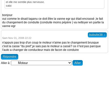
et elle me semble plus nerveuse.
salut
bonjour
oui comme le disait laganu ce doit être la vanne egr qui était encrassé ,le fait
du changement de conduite (conduite moins pépère ) va nettoyer en partie la
vanne egr
↓
bubulle38
Sam Nov 01, 2008 22:22
n'appuis pas trop d'un coup le moteur n'aime pas le changement brusque
c'est la casse "du pret",je sais pas le moteur a cassé? ce n"est pas parcque
l'auto a changer de conducteur mais de facon de conduire
Répondre
Aller à: