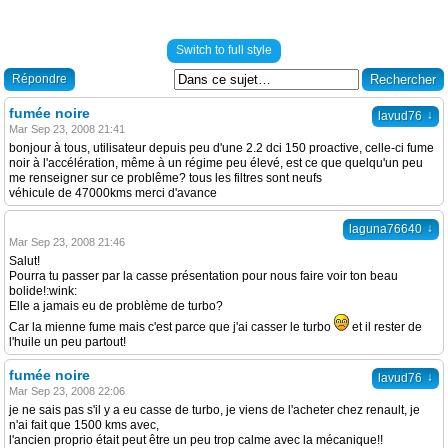
Switch to full style
Répondre
fumée noire
↓
lavud76
Mar Sep 23, 2008 21:41
bonjour à tous, utilisateur depuis peu d'une 2.2 dci 150 proactive, celle-ci fume
noir à l'accélération, même à un régime peu élevé, est ce que quelqu'un peu
me renseigner sur ce problême? tous les filtres sont neufs
véhicule de 47000kms merci d'avance
↓
laguna76640
Mar Sep 23, 2008 21:46
Salut!
Pourra tu passer par la casse présentation pour nous faire voir ton beau
bolide!:wink:
Elle a jamais eu de problème de turbo?
Car la mienne fume mais c'est parce que j'ai casser le turbo
et il rester de
l'huile un peu partout!
fumée noire
↓
lavud76
Mar Sep 23, 2008 22:06
je ne sais pas s'il y a eu casse de turbo, je viens de l'acheter chez renault, je
n'ai fait que 1500 kms avec,
l'ancien proprio était peut être un peu trop calme avec la mécanique!!