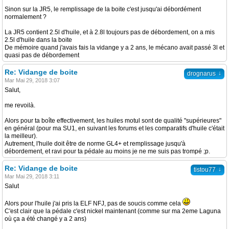
Sinon sur la JR5, le remplissage de la boite c'est jusqu'ai débordément
normalement ?
La JR5 contient 2.5l d'huile, et à 2.8l toujours pas de débordement, on a mis
2.5l d'huile dans la boite
De mémoire quand j'avais fais la vidange y a 2 ans, le mécano avait passé 3l et
quasi pas de débordement
Re: Vidange de boite
↓
drognarus
Mar Mai 29, 2018 3:07
Salut,
me revoilà.
Alors pour ta boîte effectivement, les huiles motul sont de qualité "supérieures"
en général (pour ma SU1, en suivant les forums et les comparatifs d'huile c'était
la meilleur).
Autrement, l'huile doit être de norme GL4+ et remplissage jusqu'à
débordement, et ravi pour ta pédale au moins je ne me suis pas trompé ;p.
Re: Vidange de boite
↓
tistou77
Mar Mai 29, 2018 3:11
Salut
Alors pour l'huile j'ai pris la ELF NFJ, pas de soucis comme cela
C'est clair que la pédale c'est nickel maintenant (comme sur ma 2eme Laguna
où ça a été changé y a 2 ans)