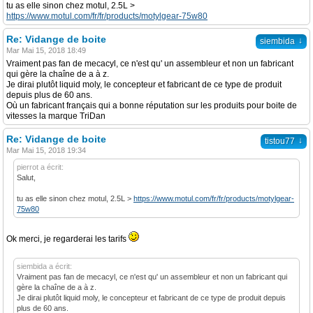
tu as elle sinon chez motul, 2.5L >
https://www.motul.com/fr/fr/products/motylgear-75w80
Re: Vidange de boite
↓
siembida
Mar Mai 15, 2018 18:49
Vraiment pas fan de mecacyl, ce n'est qu' un assembleur et non un fabricant
qui gère la chaîne de a à z.
Je dirai plutôt liquid moly, le concepteur et fabricant de ce type de produit
depuis plus de 60 ans.
Où un fabricant français qui a bonne réputation sur les produits pour boite de
vitesses la marque TriDan
Re: Vidange de boite
↓
tistou77
Mar Mai 15, 2018 19:34
pierrot a écrit:
Salut,
tu as elle sinon chez motul, 2.5L >
https://www.motul.com/fr/fr/products/motylgear-
75w80
Ok merci, je regarderai les tarifs
siembida a écrit:
Vraiment pas fan de mecacyl, ce n'est qu' un assembleur et non un fabricant qui
gère la chaîne de a à z.
Je dirai plutôt liquid moly, le concepteur et fabricant de ce type de produit depuis
plus de 60 ans.