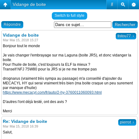
Vidange de boite
#
Switch to full style
Répondre
Vidange de boite
↓
tistou77
Mar Mai 15, 2018 15:27
Bonjour tout le monde
Je vais changer l'embrayage sur ma Laguna (boite JR5), et donc vidanger la
boite.
Pour l'huile de boite, c'est toujours la ELF la mieux ?
Tranself NFJ 75W80 pour la JR5 si je ne me trompe pas
drognarus (vraiment très sympa au passage) m'a conseillé d'ajouter du
MECACYL HY qui serai vraiment très bien (ma boite craque un peu surement
par manque d'huile)
https://www.mecacyl.com/fr/auto/2-hy-3760011060093.html
D'autres l'ont déjà testé, ont des avis ?
Merci
Re: Vidange de boite
↓
pierrot
Mar Mai 15, 2018 16:39
Salut,