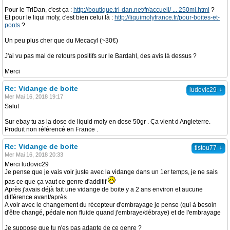
Pour le TriDan, c'est ça :
http://boutique.tri-dan.net/fr/accueil/ ... 250ml.html
?
Et pour le liqui moly, c'est bien celui là :
http://liquimolyfrance.fr/pour-boites-et-
ponts
?
Un peu plus cher que du Mecacyl (~30€)
J'ai vu pas mal de retours positifs sur le Bardahl, des avis là dessus ?
Merci
Re: Vidange de boite
↓
ludovic29
Mer Mai 16, 2018 19:17
Salut
Sur ebay tu as la dose de liquid moly en dose 50gr . Ça vient d Angleterre.
Produit non référencé en France .
Re: Vidange de boite
↓
tistou77
Mer Mai 16, 2018 20:33
Merci ludovic29
Je pense que je vais voir juste avec la vidange dans un 1er temps, je ne sais
pas ce que ça vaut ce genre d'additif
Après j'avais déjà fait une vidange de boite y a 2 ans environ et aucune
différence avant/après
A voir avec le changement du récepteur d'embrayage je pense (qui à besoin
d'être changé, pédale non fluide quand j'embraye/débraye) et de l'embrayage
Je suppose que tu n'es pas adapte de ce genre ?