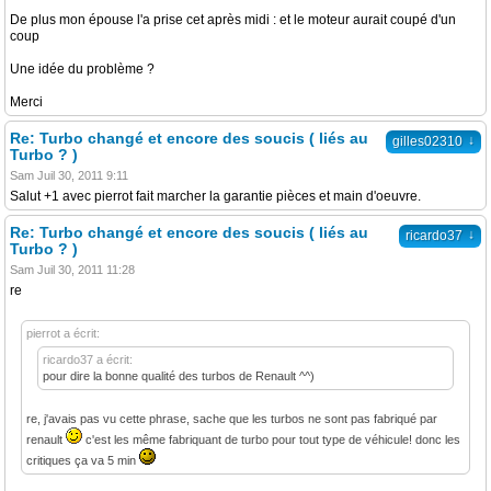
De plus mon épouse l'a prise cet après midi : et le moteur aurait coupé d'un
coup
Une idée du problème ?
Merci
Re: Turbo changé et encore des soucis ( liés au
↓
gilles02310
Turbo ? )
Sam Juil 30, 2011 9:11
Salut +1 avec pierrot fait marcher la garantie pièces et main d'oeuvre.
Re: Turbo changé et encore des soucis ( liés au
↓
ricardo37
Turbo ? )
Sam Juil 30, 2011 11:28
re
pierrot a écrit:
ricardo37 a écrit:
pour dire la bonne qualité des turbos de Renault ^^)
re, j'avais pas vu cette phrase, sache que les turbos ne sont pas fabriqué par
renault
c'est les même fabriquant de turbo pour tout type de véhicule! donc les
critiques ça va 5 min