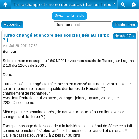
Turbo changé et encore des soucis ( liés au Turbo ? )
Switch to full style
Répondre
Turbo changé et encore des soucis ( liés au Turbo
↓
ricardo37
? )
Ven Juil 29, 2011 17:32
Bonjour
Suite de mon message du 16/04/2011 avec mon soucis de Turbo , sur Laguna
2 1,9 dci 120 cv de 2003 :
Donc :
Turbo cassé et changé ( le mécanicien en a cassé un tt neuf avant d'installer
celui là , pour dire la bonne qualité des turbos de Renault ^^)
changement de l'échangeur
Avec tout l'entretien qui va avec , vidange , joints , tuyaux , valise , etc...
2200 € tt de même
Même pas une semaine après , de nouveaux soucis ( ou en lien avec ce
changement de Turbo ? ) :
Exemple passage de la seconde à la troisième , en tt début de 3ème cela fait
comme si le moteur " s" étouffait " => changement de rapport et ça repart !!
Ca le fait assez souvent : 1 à 2 fois sur 30 kms