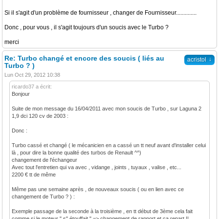
Si il s'agit d'un problème de fournisseur , changer de Fournisseur..............
Donc , pour vous , il s'agit toujours d'un soucis avec le Turbo ?
merci
Re: Turbo changé et encore des soucis ( liés au
↓
acristol
Turbo ? )
Lun Oct 29, 2012 10:38
ricardo37 a écrit:
Bonjour
Suite de mon message du 16/04/2011 avec mon soucis de Turbo , sur Laguna 2
1,9 dci 120 cv de 2003 :
Donc :
Turbo cassé et changé ( le mécanicien en a cassé un tt neuf avant d'installer celui
là , pour dire la bonne qualité des turbos de Renault ^^)
changement de l'échangeur
Avec tout l'entretien qui va avec , vidange , joints , tuyaux , valise , etc...
2200 € tt de même
Même pas une semaine après , de nouveaux soucis ( ou en lien avec ce
changement de Turbo ? ) :
Exemple passage de la seconde à la troisième , en tt début de 3ème cela fait
comme si le moteur " s" étouffait " => changement de rapport et ça repart !!