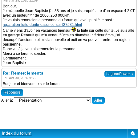
Mer Avr 29, 2026 22:09
Bonjour,
Je m'appelle Jean-Baptiste j'ai 38 ans et je suis propriétaire d'un espace 4 2.0T
avec un moteur f4r de 2006, 253 000km.
Je voulais remercier la personne du forum qui avait publié le post :
reparation-fuite-durite-essence-sur-t27531.html
Car je viens d'avoir en vacances biensur
la fuite sur cette durite. Je suis allé
en garage Renault qui m'a vendu 50cm en diamètre intérieur 6mm, j'ai
découpé l'ancienne et mis la nouvelle et ouff on va pouvoir rentrer en région
parisienne.
Donc voilà je voulais remercier la personne.
Merci à ce forum d'exister.
Cordialement.
Jean-Baptiste.
Re: Remerciements
↓
LagunaPower
Jeu Avr 30, 2026 9:56
Bonjour et bienvenue sur le forum.
Répondre
Aller à:
Index du forum