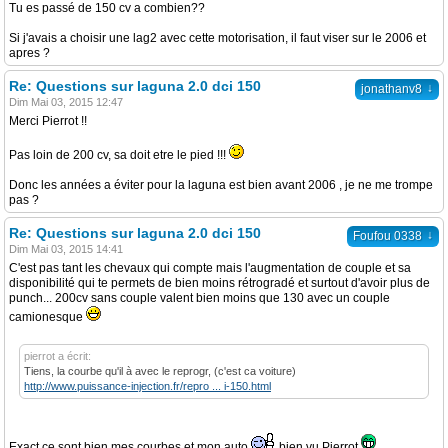
Tu es passé de 150 cv a combien??
Si j'avais a choisir une lag2 avec cette motorisation, il faut viser sur le 2006 et
apres ?
Re: Questions sur laguna 2.0 dci 150
↓
jonathanv8
Dim Mai 03, 2015 12:47
Merci Pierrot !!
Pas loin de 200 cv, sa doit etre le pied !!!
Donc les années a éviter pour la laguna est bien avant 2006 , je ne me trompe
pas ?
Re: Questions sur laguna 2.0 dci 150
↓
Foufou 0338
Dim Mai 03, 2015 14:41
C'est pas tant les chevaux qui compte mais l'augmentation de couple et sa
disponibilité qui te permets de bien moins rétrogradé et surtout d'avoir plus de
punch... 200cv sans couple valent bien moins que 130 avec un couple
camionesque
pierrot a écrit:
Tiens, la courbe qu'il à avec le reprogr, (c'est ca voiture)
http://www.puissance-injection.fr/repro ... i-150.html
Exact ce sont bien mes courbes et mon auto
bien vu Pierrot