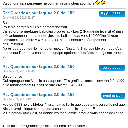
Vu 33 fois mais personne ne connait cette motorisation ici ?
Re: Questions sur laguna 2.0 dci 150
↓
Foufou 0338
Dim Mai 03, 2015 11:17
Salut,
Pour ma part j'en suis pleinement satisfait.
J'ai eu droit a quelques babioles propres aux Lag 2 (Panne de lève vitre) mais
mécaniquement rien a redire.Juste le boitier d'eau vers 140 000km.Niveau
consommation entre 5.4 et 7.2 L/100 selon conduite et équipement
pneumatique.
Après pourquoi tout le monde dit moteur Nissan ? Il me semble bien que c'est
un moteur Renault a chaine qui équipe également les Nissan ou je me trompe
?
Re: Questions sur laguna 2.0 dci 150
↓
Foufou 0338
Dim Mai 03, 2015 11:45
Salut Pierrot
Oui reprogrammé.Mais le passage en 17" a greffé la conso d'environ 0.8 L/100
et le rabaissement lui a fait perdre environ 0.4 L/100
Re: Questions sur laguna 2.0 dci 150
↓
jonathanv8
Dim Mai 03, 2015 12:33
Foufou 0338, je dis Moteur NIssan car je l'ai lu quelques parts ou sur le net que
Nissan avait cloqué son moteur a chaine dans la laguna II !!
Vu le bateau que c'est, sa donne vraiment envie lorsque vous parlez de conso
!!
Tu la faite reprogrammé jusqu'a combien de chevaux ?