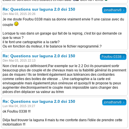
Re: Questions sur laguna 2.0 dci 150
↓
jonathanv8
Dim Mai 03, 2015 20:26
Je me doute Foufou 0338 mais sa donne vraiment envie !! une caisse avec du
couple
Lorsque tu vas dans un garage qui fait de la reprog, c'est toi qui demande ce
que tu veux ?
il te font une cartographie a la carte?
Ou en fonction du moteur, il te balance le fichier reprogrammé.?
Re: Questions sur laguna 2.0 dci 150
↓
Foufou 0338
Dim Mai 03, 2015 22:13
Non c'est eux qui définissent.Par exemple sur le 2.2 Dci ils pourraient sortir
beaucoup plus de couple et de chevaux mais vu la fiabilité général ils prennent
pas de risques ! Ils se limitent également aux tolérances des contraintes
comme celles des boites de vitesse ... Une cartographie a la carte est
envisageable mais également plus onéreuse et quoiqu'il te propose tu peux
augmenter électroniquement le couple mais impossible sans changer des
pièces d'en déplacer sa valeur au tr/mn
Re: Questions sur laguna 2.0 dci 150
↓
jonathanv8
Lun Mai 04, 2015 19:27
ok Foufou 0338 !!!
Déja faut trouver la laguna II mais tu me conforte dans l'idée de prendre cette
motorisation !!!