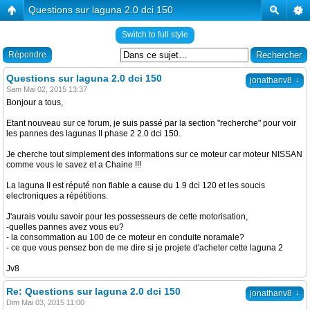
Questions sur laguna 2.0 dci 150
Switch to full style
Répondre
Questions sur laguna 2.0 dci 150
↓
jonathanv8
Sam Mai 02, 2015 13:37
Bonjour a tous,
Etant nouveau sur ce forum, je suis passé par la section "recherche" pour voir
les pannes des lagunas II phase 2 2.0 dci 150.
Je cherche tout simplement des informations sur ce moteur car moteur NISSAN
comme vous le savez et a Chaine !!!
La laguna II est réputé non fiable a cause du 1.9 dci 120 et les soucis
electroniques a répétitions.
J'aurais voulu savoir pour les possesseurs de cette motorisation,
-quelles pannes avez vous eu?
- la consommation au 100 de ce moteur en conduite noramale?
- ce que vous pensez bon de me dire si je projete d'acheter cette laguna 2
Jv8
Re: Questions sur laguna 2.0 dci 150
↓
jonathanv8
Dim Mai 03, 2015 11:00