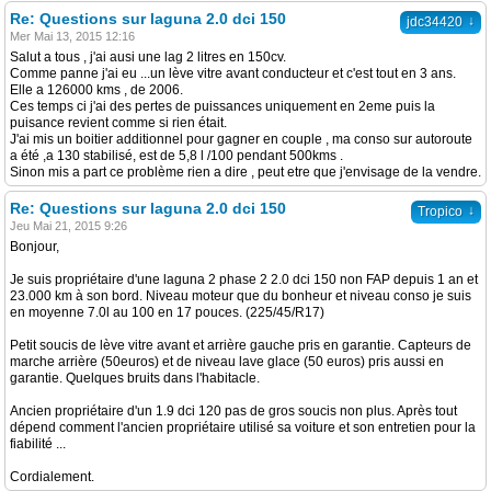
Re: Questions sur laguna 2.0 dci 150
↓
jdc34420
Mer Mai 13, 2015 12:16
Salut a tous , j'ai ausi une lag 2 litres en 150cv.
Comme panne j'ai eu ...un lève vitre avant conducteur et c'est tout en 3 ans.
Elle a 126000 kms , de 2006.
Ces temps ci j'ai des pertes de puissances uniquement en 2eme puis la
puisance revient comme si rien était.
J'ai mis un boitier additionnel pour gagner en couple , ma conso sur autoroute
a été ,a 130 stabilisé, est de 5,8 l /100 pendant 500kms .
Sinon mis a part ce problème rien a dire , peut etre que j'envisage de la vendre.
Re: Questions sur laguna 2.0 dci 150
↓
Tropico
Jeu Mai 21, 2015 9:26
Bonjour,
Je suis propriétaire d'une laguna 2 phase 2 2.0 dci 150 non FAP depuis 1 an et
23.000 km à son bord. Niveau moteur que du bonheur et niveau conso je suis
en moyenne 7.0l au 100 en 17 pouces. (225/45/R17)
Petit soucis de lève vitre avant et arrière gauche pris en garantie. Capteurs de
marche arrière (50euros) et de niveau lave glace (50 euros) pris aussi en
garantie. Quelques bruits dans l'habitacle.
Ancien propriétaire d'un 1.9 dci 120 pas de gros soucis non plus. Après tout
dépend comment l'ancien propriétaire utilisé sa voiture et son entretien pour la
fiabilité ...
Cordialement.