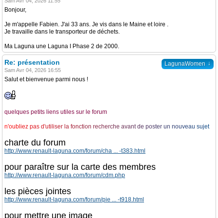
Sam Avr 04, 2026 11:55
Bonjour,
Je m'appelle Fabien. J'ai 33 ans. Je vis dans le Maine et loire .
Je travaille dans le transporteur de déchets.
Ma Laguna une Laguna I Phase 2 de 2000.
Re: présentation
↓
LagunaWomen
Sam Avr 04, 2026 16:55
Salut et bienvenue parmi nous !
quelques petits liens utiles sur le forum
n
'
o
u
b
l
i
e
z
p
a
s
d
'
u
t
i
l
i
s
e
r
l
a
f
o
n
c
t
i
o
n
r
e
c
h
e
r
c
h
e
a
v
a
n
t
d
e
p
o
s
t
e
r
u
n
n
o
u
v
e
a
u
s
u
j
e
t
charte du forum
http://www.renault-laguna.com/forum/cha ... -t383.html
pour paraître sur la carte des membres
http://www.renault-laguna.com/forum/cdm.php
les pièces jointes
http://www.renault-laguna.com/forum/pie ... -t918.html
pour mettre une image