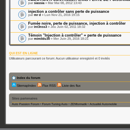
par
siassia
» Mar Mai 08, 2012 13:43
injection a contrôler sans perte de puissance
par
mr d
» Lun Nov 21, 2016 19:15
Fumée noire, perte de puissance, injection à contrôler
par
int3nss3
» Jeu Juin 02, 2011 18:32
Témoin "Injection à contrôler" = perte de puissance
par
mimildu30
» Mer Juin 29, 2016 18:21
QUI EST EN LIGNE
Utilisateurs parcourant ce forum: Aucun utilisateur enregistré et 0 invités
Index du forum
SitemapIndex
Flux RSS
Liste des flux
Sites partenaires
Auto Passion Forum
•
Forum Tuning Auto
•
ZENformatik
•
Actualité Automobile