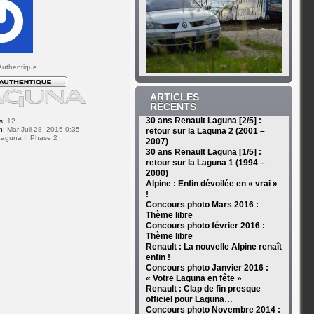
v
uthentique
ARTICLES
RÉCENTS
30 ans Renault Laguna [2/5] :
s:
12
n:
Mar Juil 28, 2015 0:35
retour sur la Laguna 2 (2001 –
aguna II Phase 2
2007)
30 ans Renault Laguna [1/5] :
retour sur la Laguna 1 (1994 –
2000)
Alpine : Enfin dévoilée en « vrai »
!
Concours photo Mars 2016 :
Thème libre
Concours photo février 2016 :
Thème libre
Renault : La nouvelle Alpine renaît
enfin !
Concours photo Janvier 2016 :
« Votre Laguna en fête »
Renault : Clap de fin presque
officiel pour Laguna…
Concours photo Novembre 2014 :