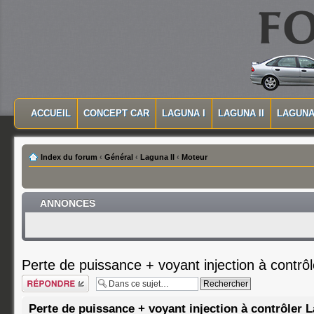
MASQUER LA NAVIGATION PRINCIPALE
MASQUER LA NAVIGATION SECONDAIRE
ACCUEIL
CONCEPT CAR
LAGUNA I
LAGUNA II
LAGUNA 
MENU PRINCIPAL
Index du forum
‹
Général
‹
Laguna II
‹
Moteur
ANNONCES
Perte de puissance + voyant injection à contrô
Répondre
Perte de puissance + voyant injection à contrôler 