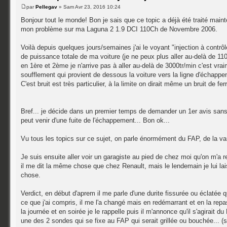
par
Pellegav
» Sam Avr 23, 2016 10:24
Bonjour tout le monde! Bon je sais que ce topic a déjà été traité main
mon problème sur ma Laguna 2 1.9 DCI 110Ch de Novembre 2006.
Voilà depuis quelques jours/semaines j'ai le voyant "injection à contrôl
de puissance totale de ma voiture (je ne peux plus aller au-delà de 1
en 1ère et 2ème je n'arrive pas à aller au-delà de 3000tr/min c'est vraim
soufflement qui provient de dessous la voiture vers la ligne d'échapp
C'est bruit est très particulier, à la limite on dirait même un bruit de 
Bref... je décide dans un premier temps de demander un 1er avis sans
peut venir d'une fuite de l'échappement... Bon ok...
Vu tous les topics sur ce sujet, on parle énormément du FAP, de la v
Je suis ensuite aller voir un garagiste au pied de chez moi qu'on m'
il me dit la même chose que chez Renault, mais le lendemain je lui lai
chose.
Verdict, en début d'aprem il me parle d'une durite fissurée ou éclatée q
ce que j'ai compris, il me l'a changé mais en redémarrant et en la repa
la journée et en soirée je le rappelle puis il m'annonce qu'il s'agirait
une des 2 sondes qui se fixe au FAP qui serait grillée ou bouchée... (