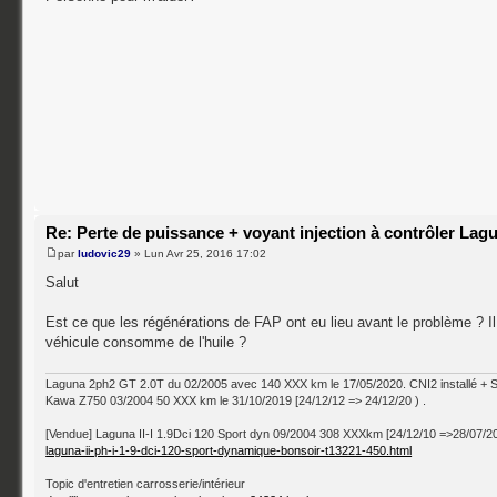
Re: Perte de puissance + voyant injection à contrôler Lag
par
ludovic29
» Lun Avr 25, 2016 17:02
Salut
Est ce que les régénérations de FAP ont eu lieu avant le problème ? Il
véhicule consomme de l'huile ?
Laguna 2ph2 GT 2.0T du 02/2005 avec 140 XXX km le 17/05/2020. CNI2 installé + 
Kawa Z750 03/2004 50 XXX km le 31/10/2019 [24/12/12 => 24/12/20 ) .
[Vendue] Laguna II-I 1.9Dci 120 Sport dyn 09/2004 308 XXXkm [24/12/10 =>28/07/2
laguna-ii-ph-i-1-9-dci-120-sport-dynamique-bonsoir-t13221-450.html
Topic d'entretien carrosserie/intérieur