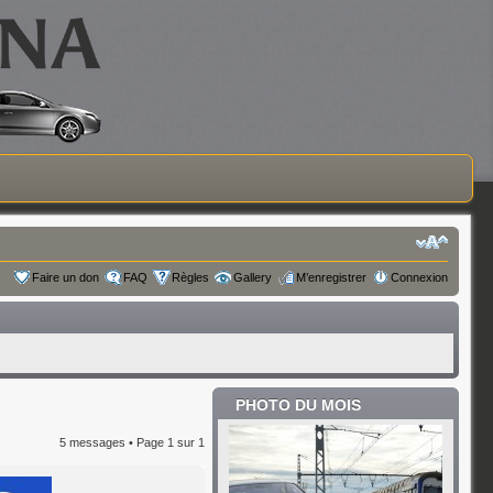
Faire un don
FAQ
Règles
Gallery
M’enregistrer
Connexion
PHOTO DU MOIS
5 messages • Page
1
sur
1