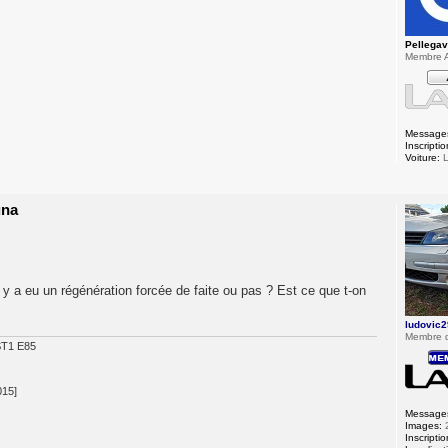
Pellega
Membre A
Message
Inscriptio
Voiture:
L
una
 y a eu un régénération forcée de faite ou pas ? Est ce que t-on
ludovic2
Membre 
ST1 E85
015]
Message
Images:
Inscriptio