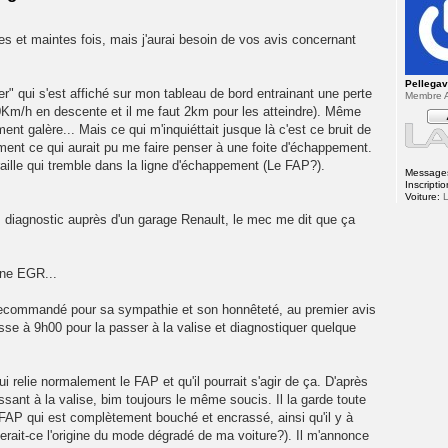
tes et maintes fois, mais j'aurai besoin de vos avis concernant
Pellega
er" qui s'est affiché sur mon tableau de bord entrainant une perte
Membre A
10Km/h en descente et il me faut 2km pour les atteindre). Même
ent galère... Mais ce qui m'inquiéttait jusque là c'est ce bruit de
ement ce qui aurait pu me faire penser à une foite d'échappement.
ferraille qui tremble dans la ligne d'échappement (Le FAP?).
Message
Inscriptio
Voiture:
L
 diagnostic auprès d'un garage Renault, le mec me dit que ça
ane EGR...
a recommandé pour sa sympathie et son honnêteté, au premier avis
sse à 9h00 pour la passer à la valise et diagnostiquer quelque
ui relie normalement le FAP et qu'il pourrait s'agir de ça. D'après
ssant à la valise, bim toujours le même soucis. Il la garde toute
 du FAP qui est complètement bouché et encrassé, ainsi qu'il y à
serait-ce l'origine du mode dégradé de ma voiture?). Il m'annonce