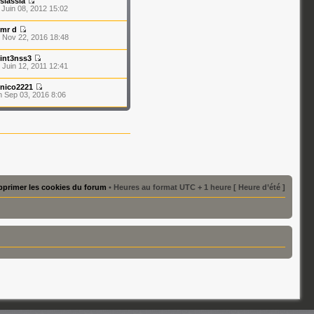
siassia
 Juin 08, 2012 15:02
mr d
 Nov 22, 2016 18:48
int3nss3
 Juin 12, 2011 12:41
nico2221
 Sep 03, 2016 8:06
primer les cookies du forum
• Heures au format UTC + 1 heure [ Heure d’été ]