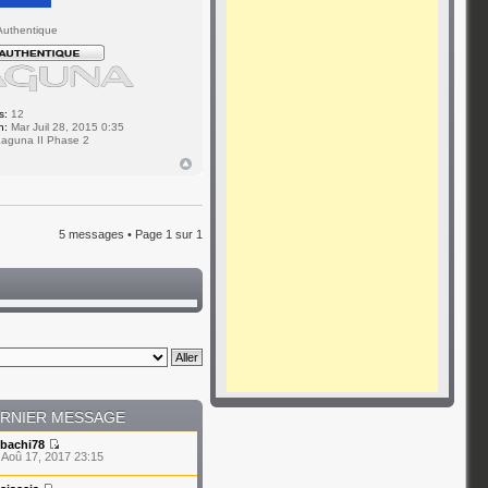
v
uthentique
s:
12
n:
Mar Juil 28, 2015 0:35
aguna II Phase 2
5 messages • Page
1
sur
1
RNIER MESSAGE
bachi78
 Aoû 17, 2017 23:15