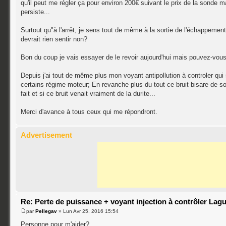
qu'il peut me régler ça pour environ 200€ suivant le prix de la sonde 
persiste...
Surtout qu"à l'arrêt, je sens tout de même à la sortie de l'échappement 
devrait rien sentir non?
Bon du coup je vais essayer de le revoir aujourd'hui mais pouvez-vou
Depuis j'ai tout de même plus mon voyant antipollution à controler qui s
certains régime moteur; En revanche plus du tout ce bruit bisare de so
fait et si ce bruit venait vraiment de la durite...
Merci d'avance à tous ceux qui me répondront.
Advertisement
Re: Perte de puissance + voyant injection à contrôler Lag
par
Pellegav
» Lun Avr 25, 2016 15:54
Personne pour m'aider?