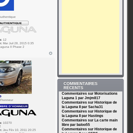
v
uthentique
s:
12
n:
Mar Juil 28, 2015 0:35
aguna II Phase 2
COMMENTAIRES
RÉCENTS
Commentaires sur Motorisations
9
Laguna 1 par Jmjm817
d'honneur
Commentaires sur Historique de
la Laguna II par Sacha31
Commentaires sur Historique de
la Laguna II par Hastings
Commentaires sur La carte main
s:
10270
libre par baloo55
2
Commentaires sur Historique de
n:
Jeu Fév 10, 2011 20:25