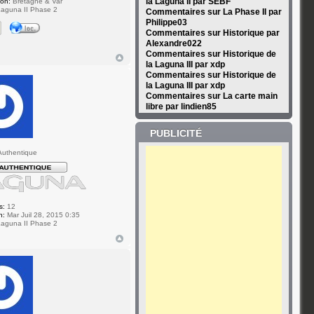
la Laguna II par SEBF
ion:
Bretagne & Var
aguna II Phase 2
Commentaires sur La Phase II par
Philippe03
Commentaires sur Historique par
Alexandre022
Commentaires sur Historique de
la Laguna III par xdp
Commentaires sur Historique de
la Laguna III par xdp
Commentaires sur La carte main
libre par lindien85
PUBLICITÉ
v
uthentique
s:
12
n:
Mar Juil 28, 2015 0:35
aguna II Phase 2