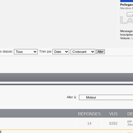
Pellega
Membre A
Message
Inscriptio
Voiture:
L
és depuis:
Trier par
Aller à:
RÉPONSES
VUS
DE
par
14
8282
Jeu
E