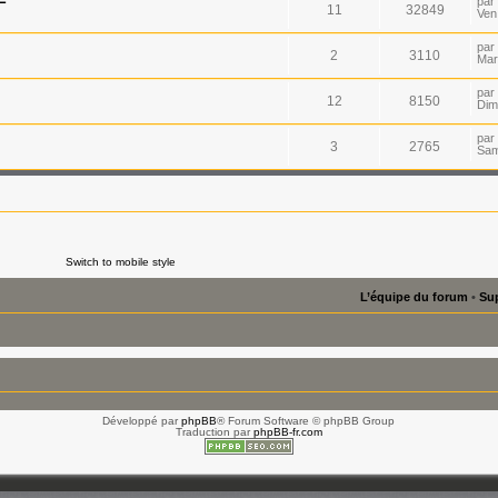
par
11
32849
Ven
par
2
3110
Mar
par
12
8150
Dim
par
3
2765
Sam
Switch to mobile style
L’équipe du forum
•
Sup
Développé par
phpBB
® Forum Software © phpBB Group
Traduction par
phpBB-fr.com