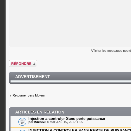
Afficher les messages post
Répondre
ADVERTISEMENT
Retourner vers Moteur
ARTICLES EN RELATION
Injection a controler Sans perte puissance
par
bachi78
» Mar Aoû 15, 2017 1:55
INJECTION A CONTROLER SANS PERTE DE PUISSANC