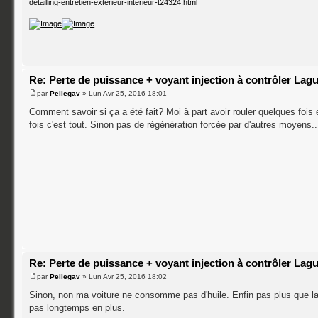
detailling-entretien-exterieur-interieur-t24324.html
Re: Perte de puissance + voyant injection à contrôler Lag
par
Pellegav
» Lun Avr 25, 2016 18:01
Comment savoir si ça a été fait? Moi à part avoir rouler quelques fois
fois c'est tout. Sinon pas de régénération forcée par d'autres moyens..
Re: Perte de puissance + voyant injection à contrôler Lag
par
Pellegav
» Lun Avr 25, 2016 18:02
Sinon, non ma voiture ne consomme pas d'huile. Enfin pas plus que la n
pas longtemps en plus.