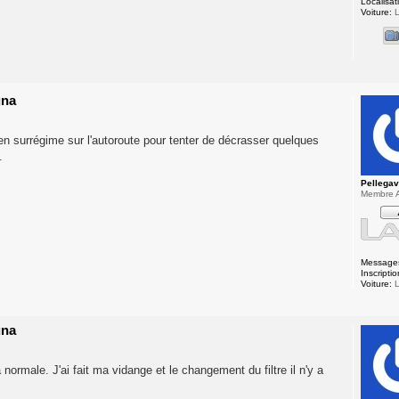
Localisat
Voiture:
L
una
 en surrégime sur l'autoroute pour tenter de décrasser quelques
.
Pellega
Membre A
Message
Inscriptio
Voiture:
L
una
ormale. J'ai fait ma vidange et le changement du filtre il n'y a