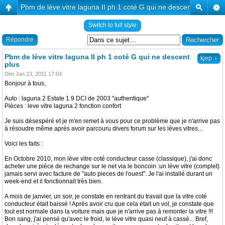
Pbm de lève vitre laguna II ph 1 coté G qui ne descent plus
Switch to full style
Répondre
Pbm de lève vitre laguna II ph 1 coté G qui ne descent
↓
kjep
plus
Dim Jan 23, 2011 17:04
Bonjour à tous,
Auto : laguna 2 Estate 1.9 DCI de 2003 "authentique"
Pièces : leve vitre laguna 2 fonction confort
Je suis désespéré et je m'en remet à vous pour ce problème que je n'arrive pas
à résoudre même après avoir parcouru divers forum sur les lèves vitres...
Voici les faits :
En Octobre 2010, mon lève vitre coté conducteur casse (classique), j'ai donc
acheter une pièce de rechange sur le net via le boncoin :un lève vitre (complet)
jamais servi avec facture de "auto pieces de l'ouest". Je l'ai installé durant un
week-end et il fonctionnait très bien.
A mois de janvier, un soir, je constate en rentrant du travail que la vitre coté
conducteur était baissé ! Après avoir cru que cela était un vol, je constate que
tout est normale dans la voiture mais que je n'arrive pas à remonter la vitre !!!
Bon sang, j'ai pensé qu'avec le froid, le lève vitre quasi neuf à cassé... Bref,