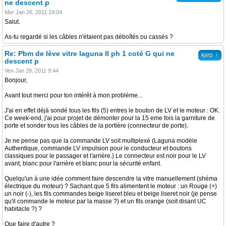
ne descent p
Mer Jan 26, 2011 19:04
Salut.
As-tu regardé si les câbles n'étaient pas déboîtés ou cassés ?
Re: Pbm de lève vitre laguna II ph 1 coté G qui ne
↓
kjep
descent p
Ven Jan 28, 2011 9:44
Bonjour,
Avant tout merci pour ton intérêt à mon problème...
J'ai en effet déjà sondé tous les fils (5) entres le bouton de LV et le moteur : OK.
Ce week-end, j'ai pour projet de démonter pour la 15 eme fois la garniture de
porte et sonder tous les câbles de la portière (connecteur de porte).
Je ne pense pas que la commande LV soit multiplexé (Laguna modèle
Authentique, commande LV impulsion pour le conducteur et boutons
classiques pour le passager et l'arrière.) Le connecteur est noir pour le LV
avant, blanc pour l'arrière et blanc pour la sécurité enfant.
Quelqu'un à une idée comment faire descendre la vitre manuellement (shéma
électrique du moteur) ? Sachant que 5 fils alimentent le moteur : un Rouge (+)
un noir (-), les fils commandes beige liseret bleu et beige liseret noir (je pense
qu'il commande le moteur par la masse ?) et un fils orange (soit disant UC
habitacle ?) ?
Que faire d'autre ?