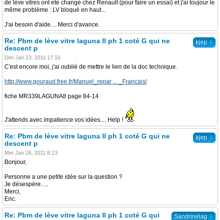
de lève vitres ont été changé chez Renault (pour faire un essai) et j'ai toujour le
même problème : LV bloqué en haut...
J'ai besoin d'aide.... Merci d'avance.
Re: Pbm de lève vitre laguna II ph 1 coté G qui ne
↓
kjep
descent p
Dim Jan 23, 2011 17:16
C'est encore moi, j'ai oublié de mettre le lien de la doc technique.
http://www.gouraud.free.fr/Manuel_repar ... _Francais/
fiche MR339LAGUNA8 page 84-14
J'attends avec impatience vos idées.... Help !
Re: Pbm de lève vitre laguna II ph 1 coté G qui ne
↓
kjep
descent p
Mer Jan 26, 2011 8:13
Bonjour,
Personne a une petite idée sur la question ?
Je désespère.....
Merci,
Eric.
Re: Pbm de lève vitre laguna II ph 1 coté G qui
↓
Sandrinelag