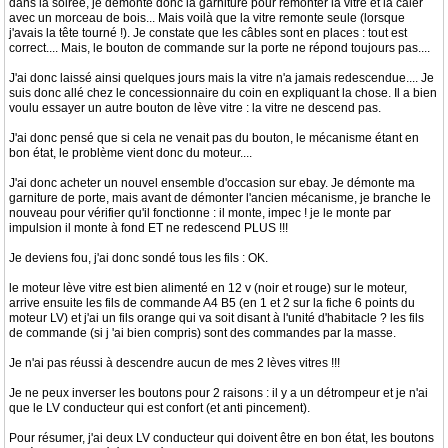
dans la soirée, je démonte donc la garniture pour remonter la vitre et la caler
avec un morceau de bois... Mais voilà que la vitre remonte seule (lorsque
j'avais la tête tourné !). Je constate que les câbles sont en places : tout est
correct.... Mais, le bouton de commande sur la porte ne répond toujours pas....
J'ai donc laissé ainsi quelques jours mais la vitre n'a jamais redescendue.... Je
suis donc allé chez le concessionnaire du coin en expliquant la chose. Il a bien
voulu essayer un autre bouton de lève vitre : la vitre ne descend pas.
J'ai donc pensé que si cela ne venait pas du bouton, le mécanisme étant en
bon état, le problème vient donc du moteur....
J'ai donc acheter un nouvel ensemble d'occasion sur ebay. Je démonte ma
garniture de porte, mais avant de démonter l'ancien mécanisme, je branche le
nouveau pour vérifier qu'il fonctionne : il monte, impec ! je le monte par
impulsion il monte à fond ET ne redescend PLUS !!!
Je deviens fou, j'ai donc sondé tous les fils : OK.
le moteur lève vitre est bien alimenté en 12 v (noir et rouge) sur le moteur,
arrive ensuite les fils de commande A4 B5 (en 1 et 2 sur la fiche 6 points du
moteur LV) et j'ai un fils orange qui va soit disant à l'unité d'habitacle ? les fils
de commande (si j 'ai bien compris) sont des commandes par la masse.
Je n'ai pas réussi à descendre aucun de mes 2 lèves vitres !!!
Je ne peux inverser les boutons pour 2 raisons : il y a un détrompeur et je n'ai
que le LV conducteur qui est confort (et anti pincement).
Pour résumer, j'ai deux LV conducteur qui doivent être en bon état, les boutons