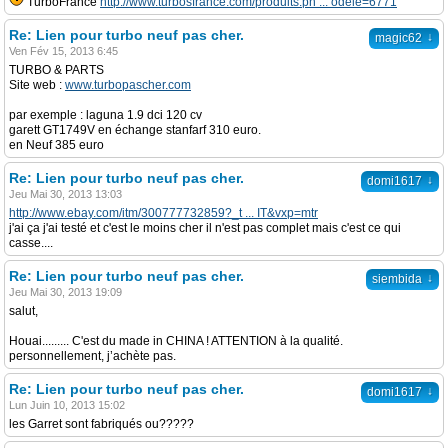
TurboFrance
http://www.turbosfrance.com/produits.ph ... odele=6771
Re: Lien pour turbo neuf pas cher.
↓
magic62
Ven Fév 15, 2013 6:45
TURBO & PARTS
Site web :
www.turbopascher.com
par exemple : laguna 1.9 dci 120 cv
garett GT1749V en échange stanfarf 310 euro.
en Neuf 385 euro
Re: Lien pour turbo neuf pas cher.
↓
domi1617
Jeu Mai 30, 2013 13:03
http://www.ebay.com/itm/300777732859?_t ... IT&vxp=mtr
j'ai ça j'ai testé et c'est le moins cher il n'est pas complet mais c'est ce qui
casse....
Re: Lien pour turbo neuf pas cher.
↓
siembida
Jeu Mai 30, 2013 19:09
salut,
Houai......... C'est du made in CHINA ! ATTENTION à la qualité.
personnellement, j’achète pas.
Re: Lien pour turbo neuf pas cher.
↓
domi1617
Lun Juin 10, 2013 15:02
les Garret sont fabriqués ou?????