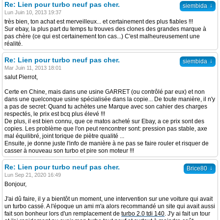
Re: Lien pour turbo neuf pas cher.
↓
siembida
Lun Juin 10, 2013 19:37
très bien, ton achat est merveilleux... et certainement des plus fiables !!!
Sur ebay, la plus part du temps tu trouves des clones des grandes marque à
pas chère (ce qui est certainement ton cas...) C'est malheureusement une
réalité.
Re: Lien pour turbo neuf pas cher.
↓
siembida
Mar Juin 11, 2013 18:01
salut Pierrot,
Certe en Chine, mais dans une usine GARRET (ou contrôlé par eux) et non
dans une quelconque usine spécialisée dans la copie... De toute manière, il n'y
a pas de secret: Quand tu achètes une Marque avec son cahier des charges
respectés, le prix est bcq plus élevé !!!
De plus, il est bien connu, que ce matos acheté sur Ebay, a ce prix sont des
copies. Les problème que l'on peut rencontrer sont: pression pas stable, axe
mal équilibré, joint torique de piètre qualité ...
Ensuite, je donne juste l'info de manière à ne pas se faire rouler et risquer de
casser à nouveau son turbo et pire son moteur !!!
Re: Lien pour turbo neuf pas cher.
↓
Brice80
Lun Sep 21, 2020 16:49
Bonjour,
J'ai dû faire, il y a bientôt un moment, une intervention sur une voiture qui avait
un turbo cassé. A l'époque un ami m'a alors recommandé un site qui avait aussi
fait son bonheur lors d'un remplacement de
turbo 2.0 tdi 140
. J'y ai fait un tour