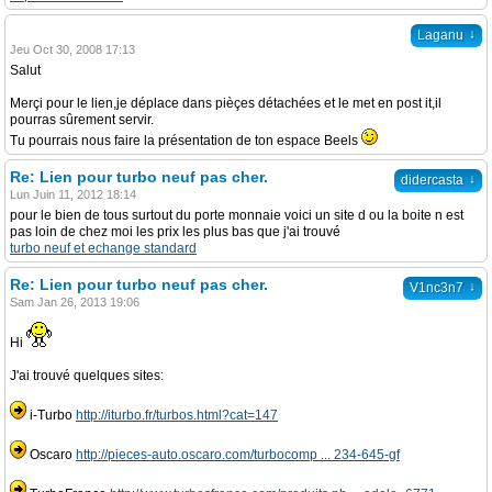
↓
Laganu
Jeu Oct 30, 2008 17:13
Salut
Merçi pour le lien,je déplace dans pièçes détachées et le met en post it,il
pourras sûrement servir.
Tu pourrais nous faire la présentation de ton espace Beels
Re: Lien pour turbo neuf pas cher.
↓
didercasta
Lun Juin 11, 2012 18:14
pour le bien de tous surtout du porte monnaie voici un site d ou la boite n est
pas loin de chez moi les prix les plus bas que j'ai trouvé
turbo neuf et echange standard
Re: Lien pour turbo neuf pas cher.
↓
V1nc3n7
Sam Jan 26, 2013 19:06
Hi
J'ai trouvé quelques sites:
i-Turbo
http://iturbo.fr/turbos.html?cat=147
Oscaro
http://pieces-auto.oscaro.com/turbocomp ... 234-645-gf