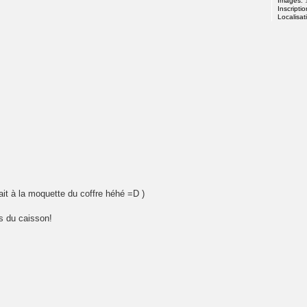
Images:
Inscriptio
Localisat
t à la moquette du coffre héhé =D )
s du caisson!