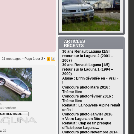
ARTICLES
RÉCENTS
30 ans Renault Laguna [2/5] :
retour sur la Laguna 2 (2001 –
21 messages •
Page
1
sur
2
•
1
2
2007)
30 ans Renault Laguna [1/5] :
retour sur la Laguna 1 (1994 –
2000)
Alpine : Enfin dévoilée en « vrai »
!
Concours photo Mars 2016 :
Thème libre
Concours photo février 2016 :
Thème libre
8
Renault : La nouvelle Alpine renaît
uthentique
enfin !
Concours photo Janvier 2016 :
« Votre Laguna en fête »
Renault : Clap de fin presque
officiel pour Laguna…
s:
26
Concours photo Novembre 2014 :