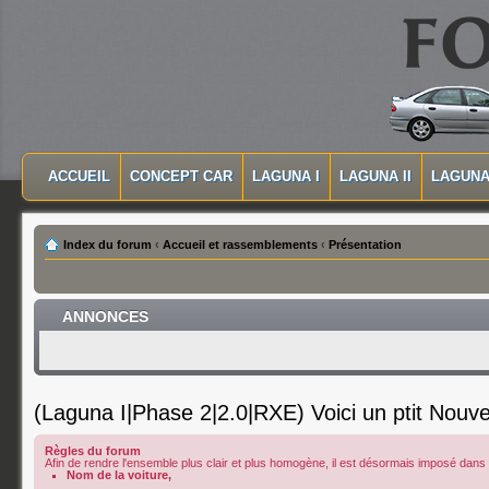
MASQUER LA NAVIGATION PRINCIPALE
MASQUER LA NAVIGATION SECONDAIRE
ACCUEIL
CONCEPT CAR
LAGUNA I
LAGUNA II
LAGUNA 
MENU PRINCIPAL
Index du forum
‹
Accueil et rassemblements
‹
Présentation
ANNONCES
(Laguna I|Phase 2|2.0|RXE) Voici un ptit Nouv
Règles du forum
Afin de rendre l'ensemble plus clair et plus homogène, il est désormais imposé dans le
Nom de la voiture,