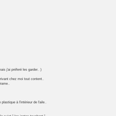
s j'ai préferé les garder.. )
rivant chez moi tout content..
drame..
astique à l'intérieur de l'aile..