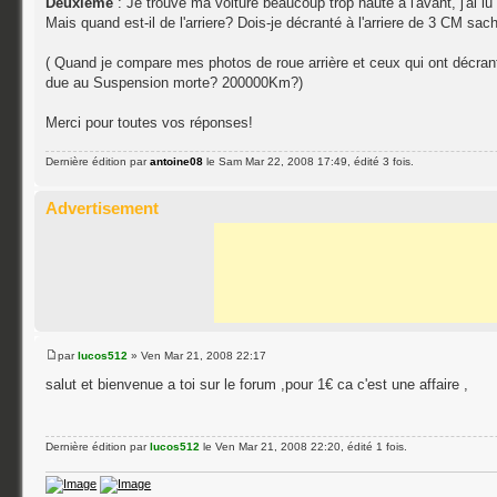
Deuxième
: Je trouve ma voiture beaucoup trop haute à l'avant, j'ai 
Mais quand est-il de l'arriere? Dois-je décranté à l'arriere de 3 CM s
( Quand je compare mes photos de roue arrière et ceux qui ont décranté
due au Suspension morte? 200000Km?)
Merci pour toutes vos réponses!
Dernière édition par
antoine08
le Sam Mar 22, 2008 17:49, édité 3 fois.
Advertisement
par
lucos512
» Ven Mar 21, 2008 22:17
salut et bienvenue a toi sur le forum ,pour 1€ ca c'est une affaire ,
Dernière édition par
lucos512
le Ven Mar 21, 2008 22:20, édité 1 fois.