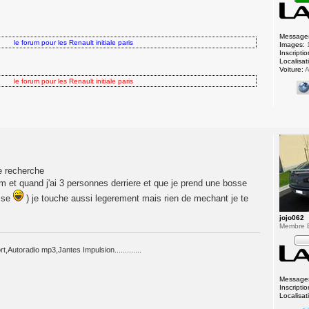
Message
 pour les Renault initiale paris
Images:
Inscriptio
Localisat
Voiture:
A
 pour les Renault initiale paris
je recherche
 et quand j'ai 3 personnes derriere et que je prend une bosse
esse
) je touche aussi legerement mais rien de mechant je te
jojo062
Membre
utoradio mp3,Jantes Impulsion.............
Message
Inscriptio
Localisat