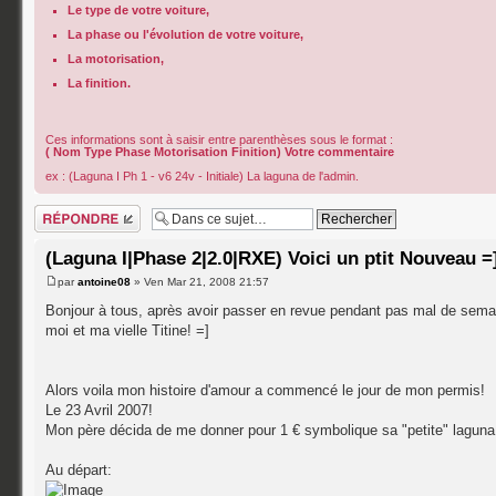
Le type de votre voiture,
La phase ou l'évolution de votre voiture,
La motorisation,
La finition.
Ces informations sont à saisir entre parenthèses sous le format :
( Nom Type Phase Motorisation Finition) Votre commentaire
ex : (Laguna I Ph 1 - v6 24v - Initiale) La laguna de l'admin.
Répondre
(Laguna I|Phase 2|2.0|RXE) Voici un ptit Nouveau =
par
antoine08
» Ven Mar 21, 2008 21:57
Bonjour à tous, après avoir passer en revue pendant pas mal de semai
moi et ma vielle Titine! =]
Alors voila mon histoire d'amour a commencé le jour de mon permis!
Le 23 Avril 2007!
Mon père décida de me donner pour 1 € symbolique sa "petite" laguna
Au départ: