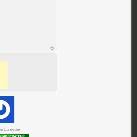
2
r à la retraite