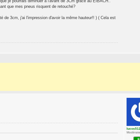
lu que je pourrais diminuer à l'avant de 3Cm grâce au EIBACH..
achant que mes pneus risquent de retouché?
 de 3cm, j'ai l'impression d'avoir la même hauteur!! ) ( Cela est
lucos51
Modérateu