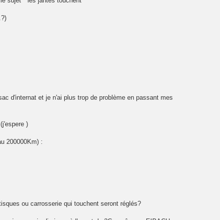
e sujet " les jantes touchent "
.?)
ac d'internat et je n'ai plus trop de problème en passant mes
j'espere )
 au 200000Km) :
isques ou carrosserie qui touchent seront réglés?