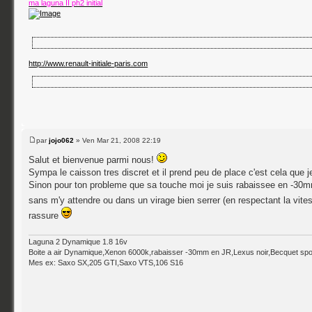
ma laguna II ph2 initial
le forum
http://www.renault-initiale-paris.com
le forum
par
jojo062
» Ven Mar 21, 2008 22:19
Salut et bienvenue parmi nous!
Sympa le caisson tres discret et il prend peu de place c'est cela que 
Sinon pour ton probleme que sa touche moi je suis rabaissee en -30mm
sans m'y attendre ou dans un virage bien serrer (en respectant la vit
rassure
Laguna 2 Dynamique 1.8 16v
Boite a air Dynamique,Xenon 6000k,rabaisser -30mm en JR,Lexus noir,Becquet sport,A
Mes ex: Saxo SX,205 GTI,Saxo VTS,106 S16