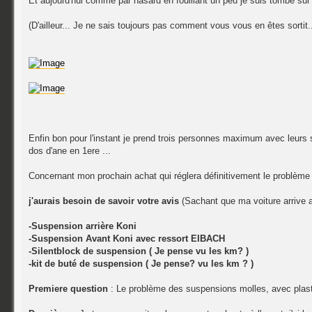
Et aujourd'hui comme par hasard en fouillant un peu je suis tombé sur l
(D'ailleur... Je ne sais toujours pas comment vous vous en êtes sortit.
Enfin bon pour l'instant je prend trois personnes maximum avec leurs s
dos d'ane en 1ere ...
Concernant mon prochain achat qui réglera définitivement le problème (
j'aurais besoin de savoir votre avis
(Sachant que ma voiture arrive
-Suspension arrière Koni
-Suspension Avant Koni avec ressort EIBACH
-Silentblock de suspension ( Je pense vu les km? )
-kit de buté de suspension ( Je pense? vu les km ? )
Premiere question
: Le problème des suspensions molles, avec plast