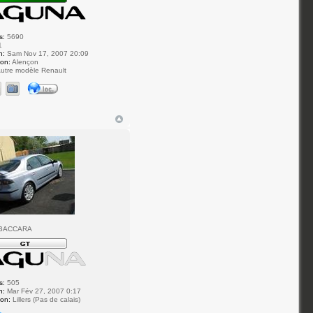
s:
5690
1
n:
Sam Nov 17, 2007 20:09
ion:
Alençon
utre modèle Renault
 BACCARA
s:
505
n:
Mar Fév 27, 2007 0:17
ion:
Lillers (Pas de calais)