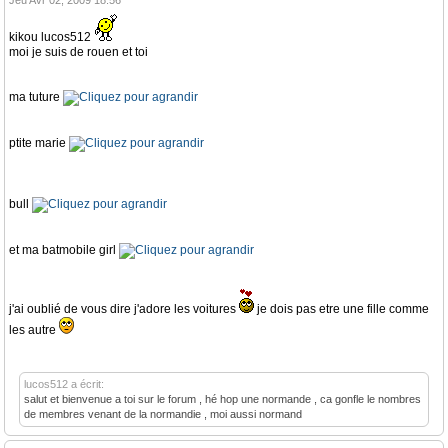
Jeu Avr 02, 2009 18:56
kikou lucos512
moi je suis de rouen et toi
ma tuture
ptite marie
bull
et ma batmobile girl
j'ai oublié de vous dire j'adore les voitures
je dois pas etre une fille comme
les autre
lucos512 a écrit:
salut et bienvenue a toi sur le forum , hé hop une normande , ca gonfle le nombres
de membres venant de la normandie , moi aussi normand