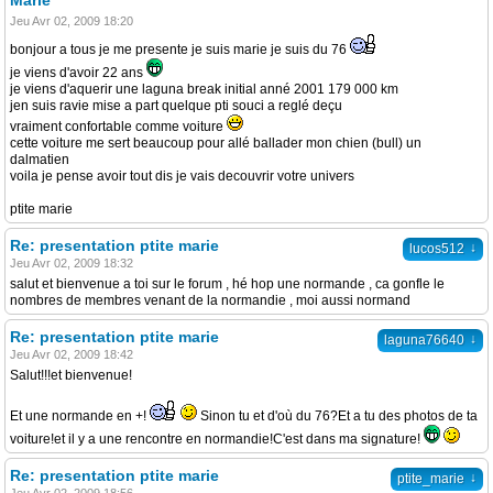
Marie
Jeu Avr 02, 2009 18:20
bonjour a tous je me presente je suis marie je suis du 76
je viens d'avoir 22 ans
je viens d'aquerir une laguna break initial anné 2001 179 000 km
jen suis ravie mise a part quelque pti souci a reglé deçu
vraiment confortable comme voiture
cette voiture me sert beaucoup pour allé ballader mon chien (bull) un
dalmatien
voila je pense avoir tout dis je vais decouvrir votre univers
ptite marie
Re: presentation ptite marie
↓
lucos512
Jeu Avr 02, 2009 18:32
salut et bienvenue a toi sur le forum , hé hop une normande , ca gonfle le
nombres de membres venant de la normandie , moi aussi normand
Re: presentation ptite marie
↓
laguna76640
Jeu Avr 02, 2009 18:42
Salut!!!et bienvenue!
Et une normande en +!
Sinon tu et d'où du 76?Et a tu des photos de ta
voiture!et il y a une rencontre en normandie!C'est dans ma signature!
Re: presentation ptite marie
↓
ptite_marie