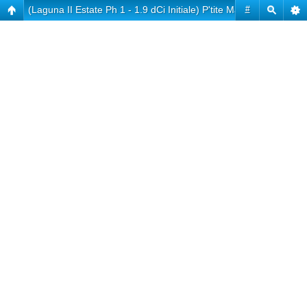
(Laguna II Estate Ph 1 - 1.9 dCi Initiale) P'tite Marie
#