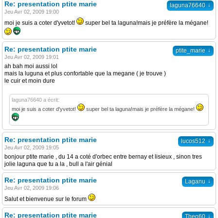
Re: presentation ptite marie
↓
laguna76640
Jeu Avr 02, 2009 19:00
moi je suis a coter d'yvetot!
super bel ta laguna!mais je préfère la mégane!
Re: presentation ptite marie
↓
ptite_marie
Jeu Avr 02, 2009 19:01
ah bah moi aussi lol
mais la luguna et plus confortable que la megane ( je trouve )
le cuir et moin dure
laguna76640 a écrit:
moi je suis a coter d'yvetot!
super bel ta laguna!mais je préfère la mégane!
Re: presentation ptite marie
↓
lucos512
Jeu Avr 02, 2009 19:05
bonjour ptite marie , du 14 a coté d'orbec entre bernay et lisieux , sinon tres
jolie laguna que tu a la , bull a l'air génial
Re: presentation ptite marie
↓
Laganu
Jeu Avr 02, 2009 19:06
Salut et bienvenue sur le forum
Re: presentation ptite marie
↓
Theo60