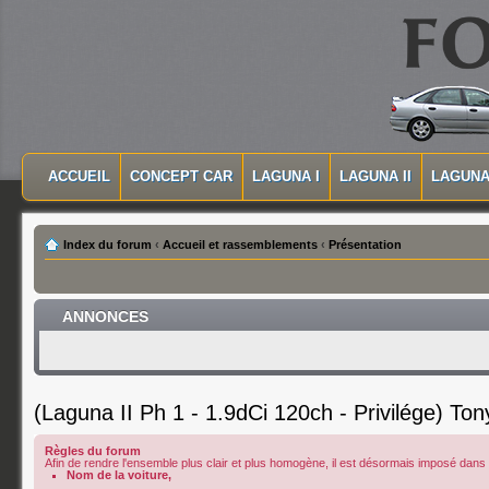
MASQUER LA NAVIGATION PRINCIPALE
MASQUER LA NAVIGATION SECONDAIRE
ACCUEIL
CONCEPT CAR
LAGUNA I
LAGUNA II
LAGUNA 
MENU PRINCIPAL
Index du forum
‹
Accueil et rassemblements
‹
Présentation
ANNONCES
(Laguna II Ph 1 - 1.9dCi 120ch - Privilége) To
Règles du forum
Afin de rendre l'ensemble plus clair et plus homogène, il est désormais imposé dans le
Nom de la voiture,