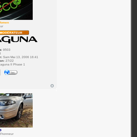
Women
ur
s:
9503
4
n:
Sam Mai 13, 2006 16:41
ion:
27/22
aguna II Phase 1
9
d'honneur