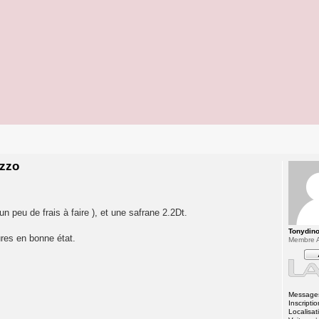
ozzo
n peu de frais à faire ), et une safrane 2.2Dt.
Tonydin
itures en bonne état.
Membre A
Message
Inscriptio
Localisat