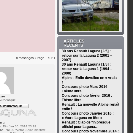
ARTICLES
RÉCENTS
30 ans Renault Laguna [2/5] :
retour sur la Laguna 2 (2001 –
8 messages • Page
1
sur
1
2007)
30 ans Renault Laguna [1/5] :
retour sur la Laguna 1 (1994 –
2000)
Alpine : Enfin dévoilée en « vrai »
!
Concours photo Mars 2016 :
Thème libre
Concours photo février 2016 :
ozzo
Thème libre
uthentique
Renault : La nouvelle Alpine renaît
enfin !
Concours photo Janvier 2016 :
« Votre Laguna en fête »
Renault : Clap de fin presque
s:
3
n:
Dim Jan 05, 2014 23:19
officiel pour Laguna…
ion:
76190 Yvetot. Seine maritime
Concours photo Novembre 2014 :