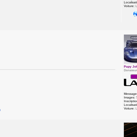
Localisat
Voiture:
L
o
Papy Jo
Donateu
Message
Images:
Inscriptio
Localisat
Voiture:
L
)
o