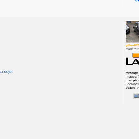
o
gilles02
Modérate
a
u
s
u
j
e
t
Message
Images:
Inscriptio
Localisat
Voiture:
A