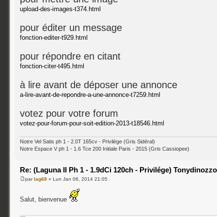
upload-des-images-t374.html
pour éditer un message
fonction-editer-t929.html
pour répondre en citant
fonction-citer-t495.html
à lire avant de déposer une annonce
a-lire-avant-de-repondre-a-une-annonce-t7259.html
votez pour votre forum
votez-pour-forum-pour-soit-edition-2013-t18546.html
Notre Vel Satis ph 1 - 2.0T 165cv - Privilège (Gris Sidéral)
Notre Espace V ph 1 - 1.6 Tce 200 Initiale Paris - 2015 (Gris Cassiopee)
Re: (Laguna II Ph 1 - 1.9dCi 120ch - Privilége) Tonydinozz
par
lag68
» Lun Jan 06, 2014 21:05
Salut, bienvenue