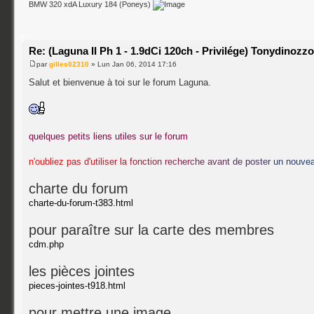
BMW 320 xdA Luxury 184 (Poneys)
Re: (Laguna II Ph 1 - 1.9dCi 120ch - Privilége) Tonydinozz
par
gilles02310
» Lun Jan 06, 2014 17:16
Salut et bienvenue à toi sur le forum Laguna.
quelques petits liens utiles sur le forum
n
'
o
u
b
l
i
e
z
p
a
s
d
'
u
t
i
l
i
s
e
r
l
a
f
o
n
c
t
i
o
n
r
e
c
h
e
r
c
h
e
a
v
a
n
t
d
e
p
o
s
t
e
r
u
n
n
o
u
v
e
charte du forum
charte-du-forum-t383.html
pour paraître sur la carte des membres
cdm.php
les pièces jointes
pieces-jointes-t918.html
pour mettre une image