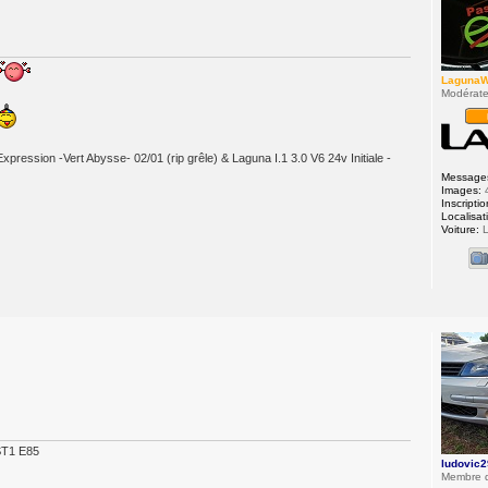
Laguna
Modérate
Expression -Vert Abysse- 02/01 (rip grêle) & Laguna I.1 3.0 V6 24v Initiale -
Message
Images:
Inscriptio
Localisat
Voiture:
L
o
ST1 E85
ludovic2
Membre 