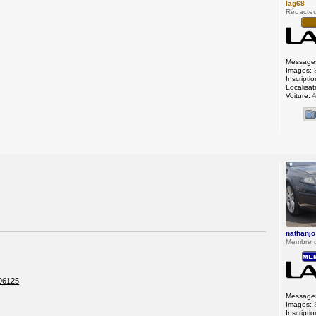
lag68
Rédacteu
Message
Images:
Inscriptio
Localisat
Voiture:
A
o
nathanjo
Membre 
196125
Message
Images:
Inscriptio