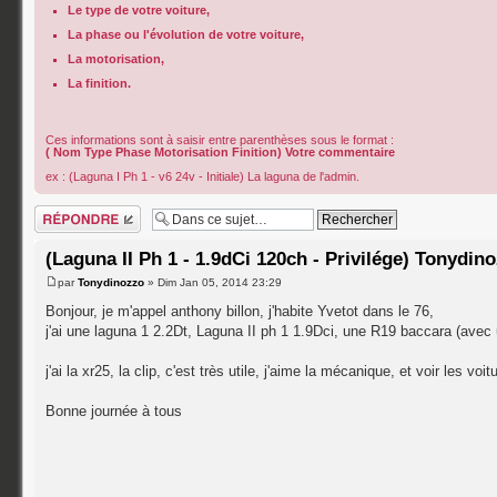
Le type de votre voiture,
La phase ou l'évolution de votre voiture,
La motorisation,
La finition.
Ces informations sont à saisir entre parenthèses sous le format :
( Nom Type Phase Motorisation Finition) Votre commentaire
ex : (Laguna I Ph 1 - v6 24v - Initiale) La laguna de l'admin.
Répondre
(Laguna II Ph 1 - 1.9dCi 120ch - Privilége) Tonydin
par
Tonydinozzo
» Dim Jan 05, 2014 23:29
Bonjour, je m'appel anthony billon, j'habite Yvetot dans le 76,
j'ai une laguna 1 2.2Dt, Laguna II ph 1 1.9Dci, une R19 baccara (avec u
j'ai la xr25, la clip, c'est très utile, j'aime la mécanique, et voir les vo
Bonne journée à tous