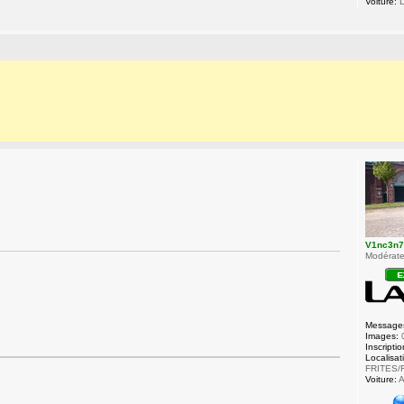
Voiture:
L
V1nc3n
Modérateu
Message
Images:
Inscriptio
Localisat
FRITES/
Voiture:
A