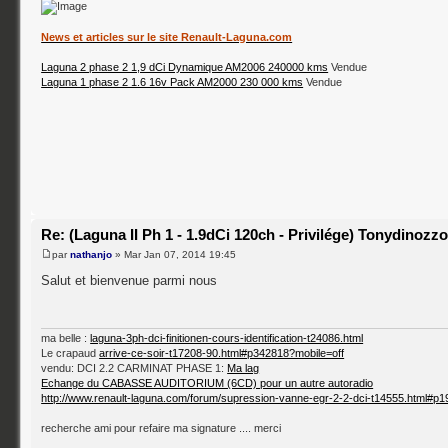
News et articles sur le site Renault-Laguna.com
Laguna 2 phase 2 1,9 dCi Dynamique AM2006 240000 kms
Vendue
Laguna 1 phase 2 1.6 16v Pack AM2000 230 000 kms
Vendue
Re: (Laguna II Ph 1 - 1.9dCi 120ch - Privilége) Tonydinozz
par
nathanjo
» Mar Jan 07, 2014 19:45
Salut et bienvenue parmi nous
ma belle :
laguna-3ph-dci-finitionen-cours-identification-t24086.html
Le crapaud
arrive-ce-soir-t17208-90.html#p342818?mobile=off
vendu: DCI 2.2 CARMINAT PHASE 1:
Ma lag
Echange du CABASSE AUDITORIUM (6CD) pour un autre autoradio
http://www.renault-laguna.com/forum/supression-vanne-egr-2-2-dci-t14555.html#p
recherche ami pour refaire ma signature .... merci