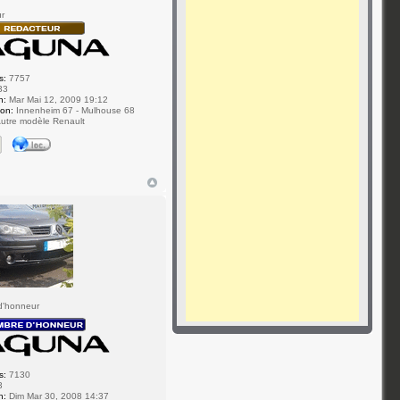
r
s:
7757
33
n:
Mar Mai 12, 2009 19:12
ion:
Innenheim 67 - Mulhouse 68
utre modèle Renault
d'honneur
s:
7130
3
n:
Dim Mar 30, 2008 14:37