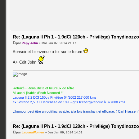
Re: (Laguna II Ph 1 - 1.9dCi 120ch - Privilége) Tonydinozz
par
Papy John
» Mar Jan 07, 2014 21:17
Bonsoir et bienvenue à toi sur le forum
A+ Cdlt John
Retraité - Renaultiste et heureux de l'être
Mi auchi j'habite d'inch Noooord !!!
Laguna II 2,2 DCI 150cv Privilège 04/2002 217 000 kms
ex Safrane 2,5 DT Dédicasse de 1995 (gris Iceberg)vendue à 377000 kms
L'humour peut être un outil incroyable, à la fois tranchant et efficace. ( Carl Hiassen 
Re: (Laguna II Ph 1 - 1.9dCi 120ch - Privilége) Tonydinozz
par
LagunaWomen
» Jeu Jan 09, 2014 14:51