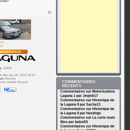
310
ur
s:
12956
7
n:
Mer Jan 20, 2010 18:52
ion:
Rennes
COMMENTAIRES
utre modèle Renault
RÉCENTS
Commentaires sur Motorisations
Laguna 1 par Jmjm817
Commentaires sur Historique de
la Laguna II par Sacha31
Commentaires sur Historique de
la Laguna II par Hastings
Commentaires sur La carte main
libre par baloo55
Commentaires sur Historique de