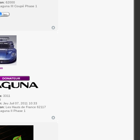
ion:
62000
aguna III Coupé Phase 1
hn
r
s:
3311
5
n:
Jeu Juil 07, 2011 10:33
ion:
Les Hauts de France 62117
aguna II Phase 1