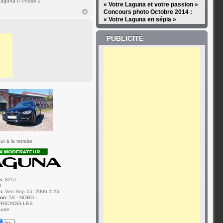
aguna II Phase 2
« Votre Laguna et votre passion »
Concours photo Octobre 2014 :
« Votre Laguna en sépia »
PUBLICITÉ
7
r à la retraite
s:
8257
0
n:
Ven Sep 15, 2006 1:25
ion:
59 - NORD -
FRICADELLES
utre