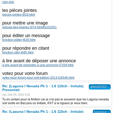
cdm.php
les pièces jointes
pieces-jointes-t918.html
pour mettre une image
upload-des-images-t374.html#p252051
pour éditer un message
fonction-editer-t929.html
pour répondre en citant
fonction-citer-t495.html
à lire avant de déposer une annonce
a-lire-avant-de-repondre-a-une-annonce-t7259.html
votez pour votre forum
votez-pour-forum-pour-soit-edition-2013-t18546.html
Re: (Laguna I Nevada Ph 1 - 1.6 110ch - Initiale)
↓
gilles02310
Presentati
Jeu Juin 04, 2015 9:02
Tu es certain pour la finition car je n'ai pas le souvenir que les Laguna nevada
soit sortie en Baccara ou Initiale, RXT à la rigueur je veux bien.
Re: (Laguna I Nevada Ph 1 - 1.6 110ch - Initiale)
↓
tomprout