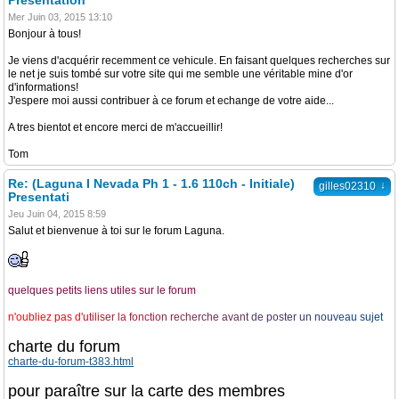
Presentation
Mer Juin 03, 2015 13:10
Bonjour à tous!
Je viens d'acquérir recemment ce vehicule. En faisant quelques recherches sur
le net je suis tombé sur votre site qui me semble une véritable mine d'or
d'informations!
J'espere moi aussi contribuer à ce forum et echange de votre aide...
A tres bientot et encore merci de m'accueillir!
Tom
Re: (Laguna I Nevada Ph 1 - 1.6 110ch - Initiale)
↓
gilles02310
Presentati
Jeu Juin 04, 2015 8:59
Salut et bienvenue à toi sur le forum Laguna.
quelques petits liens utiles sur le forum
n
'
o
u
b
l
i
e
z
p
a
s
d
'
u
t
i
l
i
s
e
r
l
a
f
o
n
c
t
i
o
n
r
e
c
h
e
r
c
h
e
a
v
a
n
t
d
e
p
o
s
t
e
r
u
n
n
o
u
v
e
a
u
s
u
j
e
t
charte du forum
charte-du-forum-t383.html
pour paraître sur la carte des membres