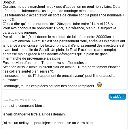
Bonjour,
Certains moteurs marchent mieux que d'autres, on ne peut rien y faire. Cela
dépend des tolérances d'usinage et de montage mécanique.
Les tolérances d'acceptation en sortie de chaine sont la puissance nominale +
ou - 5%.
C'est à dire qu'un moteur neuf de 120cv peut faire entre 114cv et 126cv.
Pour avoir conduit de nombreux 1.9dci, la différence, bien que subjective,
parait parfois énorme.
Par ailleurs, le 1,9 dci donne le meilleurs de lui même entre 20000km et
60000km environ. Avant, il n'est pas parfaitement rodé, après les injecteurs ont
tendance a s'encrasser. Le facteur principal d'encrassement des injecteurs est
avant tout la qualité du Gasoil. Un plein de Total Excellium (par exemple)
encrasse moins grace à ces additifs détergents qu'un plein de gasoil
Intermarché de provenance aléatoire.
Ensuite, viens l'usure du Turbo qui va souffler moins bien.
Attention aussi d'avoir un circuit d'air en aval du Turbo parfaitement étanche
(les colliers sont-il bien serrés ?).
L'encrassement de l'échappement (le précatalyseur) peut limiter aussi la
puissance.
Dommage, toutes ces pièces coutent très cher a remplacer...
↓
BEELS
Lun Mar 24, 2008 20:55
donc si je comprend bien :
je vais changer le filtre a air des demain.
j'ai mis un nettoyant pour injecteur encrasse on verra bien.