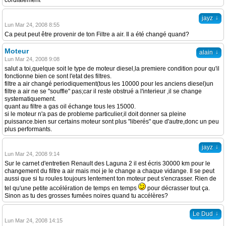
cordialement
↓
jayz
Lun Mar 24, 2008 8:55
Ca peut peut être provenir de ton Filtre a air. Il a été changé quand?
Moteur
↓
alain
Lun Mar 24, 2008 9:08
salut a toi,quelque soit le type de moteur diesel,la premiere condition pour qu'il
fonctionne bien ce sont l'etat des filtres.
filtre a air changé periodiquement(tous les 10000 pour les anciens diesel)un
filtre a air ne se "souffle" pas;car il reste obstrué a l'interieur ,il se change
systematiquement.
quant au filtre a gas oil échange tous les 15000.
si le moteur n'a pas de probleme particulier,il doit donner sa pleine
puissance.bien sur certains moteur sont plus "liberés" que d'autre,donc un peu
plus performants.
↓
jayz
Lun Mar 24, 2008 9:14
Sur le carnet d'entretien Renault des Laguna 2 il est écris 30000 km pour le
changement du filtre a air mais moi je le change a chaque vidange. Il se peut
aussi que si tu roules toujours lentement ton moteur peut s'encrasser. Rien de
tel qu'une petite accélération de temps en temps
pour décrasser tout ça.
Sinon as tu des grosses fumées noires quand tu accélères?
↓
Le Dud
Lun Mar 24, 2008 14:15