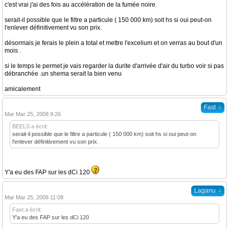
c'est vrai j'ai des fois au accélération de la fumée noire.
serait-il possible que le filtre a particule ( 150 000 km) soit hs si oui peut-on
l'enlever définitivement vu son prix.
désormais je ferais le plein a total et mettre l'excelium et on verras au bout d'un
mois .
si le temps le permet je vais regarder la durite d'arrivée d'air du turbo voir si pas
débranchée .un shema serait la bien venu
amicalement
↓
Fast
Mar Mar 25, 2008 9:26
BEELS a écrit:
serait-il possible que le filtre a particule ( 150 000 km) soit hs si oui peut-on
l'enlever définitivement vu son prix.
Y'a eu des FAP sur les dCi 120
↓
Laganu
Mar Mar 25, 2008 11:08
Fast a écrit:
Y'a eu des FAP sur les dCi 120