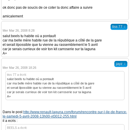
ok donc pas de soucis de ce coter la donc affaire a suivre
amicalement
↓
tiss 77
Mer Mar 26, 2008 8:28
salut beels tu habite où a pontault
car ma belle mère habite rue de la république a côté de la gare
et serait ilpossible que tu vienne au rassemblement le 5 avril
car je serais currieux de voir ton kit carroserie sur ta laguna
A+
↓
jayz
Mer Mar 26, 2008 18:26
tiss 77 a écrit:
salut beels tu habite où a pontault
car ma belle mère habite rue de la république a côté de la gare
et serait ilpossible que tu vienne au rassemblement le 5 avril
car je serais currieux de voir ton kit carroserie sur ta laguna
A+
Dans le post
http://www.renault-laguna.com/forum/rencontre-sur-l-ile-de-france-
le-samedi-5-avril-2008-13h00-vt3012-255.html
il a ecris :
BEELS a écrit: