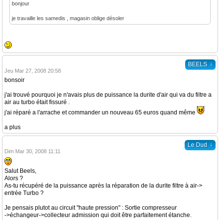
bonjour
je travaille les samedis , magasin oblige désoler
↓
BEELS
Jeu Mar 27, 2008 20:58
bonsoir
j'ai trouvé pourquoi je n'avais plus de puissance la durite d'air qui va du filtre a
air au turbo était fissuré .
j'ai réparé a l'arrache et commander un nouveau 65 euros quand même
a plus
↓
Le Dud
Dim Mar 30, 2008 11:11
Salut Beels,
Alors ?
As-tu récupéré de la puissance après la réparation de la durite filtre à air->
entrée Turbo ?
Je pensais plutot au circuit "haute pression" : Sortie compresseur
->échangeur->collecteur admission qui doit être parfaitement étanche.