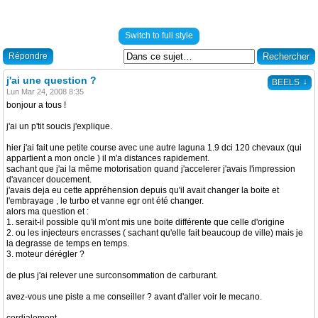
Switch to full style
Répondre
j'ai une question ?
↓
BEELS
Lun Mar 24, 2008 8:35
bonjour a tous !
j'ai un p'tit soucis j'explique.
hier j'ai fait une petite course avec une autre laguna 1.9 dci 120 chevaux (qui
appartient a mon oncle ) il m'a distances rapidement.
sachant que j'ai la même motorisation quand j'accelerer j'avais l'impression
d'avancer doucement.
j'avais deja eu cette appréhension depuis qu'il avait changer la boite et
l'embrayage , le turbo et vanne egr ont été changer.
alors ma question et :
1. serait-il possible qu'il m'ont mis une boite différente que celle d'origine
2. ou les injecteurs encrasses ( sachant qu'elle fait beaucoup de ville) mais je
la degrasse de temps en temps.
3. moteur dérégler ?
de plus j'ai relever une surconsommation de carburant.
avez-vous une piste a me conseiller ? avant d'aller voir le mecano.