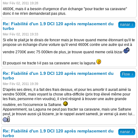
Mer Fév 02, 2011 19:28
4600€, mais il a besoin d'urgence d'un échange "pour tracter sa caravane"
donc il ne m'en demanderait pas plus.
Re: Fiabilité d'un 1.9 DCI 120 après remplacement du
↓
nanar
turbo
Mer Fév 02, 2011 19:33
Si elle te plait,je te dirais de foncer mais je trouve quand meme étonnant qu'il te
propose un échange d'une voiture qu'il vend 4600€ contre une autre qui est à
vendre 2700€ avec 75 000km de plus, je trouve quand meme celà bizar
Et pouquoi ne tracte t-il pas sa caravane avec la laguna
Re: Fiabilité d'un 1.9 DCI 120 après remplacement du
↓
Flow
turbo
Mer Fév 02, 2011 19:39
D'après ses dires, il a fait des frais dessus, et pour les amortir il aurait aimé la
vendre 5000€, mais voyant la chose ultra-difficile (prix trop élevé même pour
les frais, personne n'en voudra), il s'est résigné à trouver une autre grande
routière, en l'occurrence la Safrane.
Apparemment, sa Laguna ne peut pas tracter sa caravane, mais une Safrane
peut, je trouve aussi çà bizarre, je le rappel avant samedi, je verrai çà avec lui...
Re: Fiabilité d'un 1.9 DCI 120 après remplacement du
↓
nanar
turbo