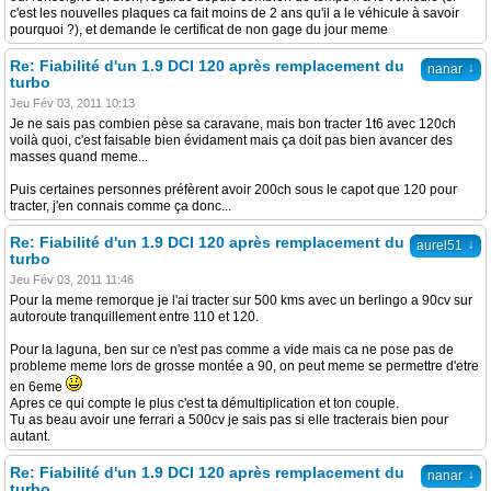
c'est les nouvelles plaques ca fait moins de 2 ans qu'il a le véhicule à savoir
pourquoi ?), et demande le certificat de non gage du jour meme
Re: Fiabilité d'un 1.9 DCI 120 après remplacement du
↓
nanar
turbo
Jeu Fév 03, 2011 10:13
Je ne sais pas combien pèse sa caravane, mais bon tracter 1t6 avec 120ch
voilà quoi, c'est faisable bien évidament mais ça doit pas bien avancer des
masses quand meme...
Puis certaines personnes préfèrent avoir 200ch sous le capot que 120 pour
tracter, j'en connais comme ça donc...
Re: Fiabilité d'un 1.9 DCI 120 après remplacement du
↓
aurel51
turbo
Jeu Fév 03, 2011 11:46
Pour la meme remorque je l'ai tracter sur 500 kms avec un berlingo a 90cv sur
autoroute tranquillement entre 110 et 120.
Pour la laguna, ben sur ce n'est pas comme a vide mais ca ne pose pas de
probleme meme lors de grosse montée a 90, on peut meme se permettre d'etre
en 6eme
Apres ce qui compte le plus c'est ta démultiplication et ton couple.
Tu as beau avoir une ferrari a 500cv je sais pas si elle tracterais bien pour
autant.
Re: Fiabilité d'un 1.9 DCI 120 après remplacement du
↓
nanar
turbo