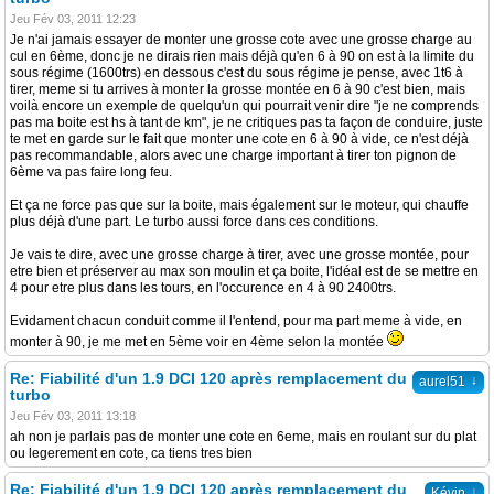
Jeu Fév 03, 2011 12:23
Je n'ai jamais essayer de monter une grosse cote avec une grosse charge au
cul en 6ème, donc je ne dirais rien mais déjà qu'en 6 à 90 on est à la limite du
sous régime (1600trs) en dessous c'est du sous régime je pense, avec 1t6 à
tirer, meme si tu arrives à monter la grosse montée en 6 à 90 c'est bien, mais
voilà encore un exemple de quelqu'un qui pourrait venir dire "je ne comprends
pas ma boite est hs à tant de km", je ne critiques pas ta façon de conduire, juste
te met en garde sur le fait que monter une cote en 6 à 90 à vide, ce n'est déjà
pas recommandable, alors avec une charge important à tirer ton pignon de
6ème va pas faire long feu.
Et ça ne force pas que sur la boite, mais également sur le moteur, qui chauffe
plus déjà d'une part. Le turbo aussi force dans ces conditions.
Je vais te dire, avec une grosse charge à tirer, avec une grosse montée, pour
etre bien et préserver au max son moulin et ça boite, l'idéal est de se mettre en
4 pour etre plus dans les tours, en l'occurence en 4 à 90 2400trs.
Evidament chacun conduit comme il l'entend, pour ma part meme à vide, en
monter à 90, je me met en 5ème voir en 4ème selon la montée
Re: Fiabilité d'un 1.9 DCI 120 après remplacement du
↓
aurel51
turbo
Jeu Fév 03, 2011 13:18
ah non je parlais pas de monter une cote en 6eme, mais en roulant sur du plat
ou legerement en cote, ca tiens tres bien
Re: Fiabilité d'un 1.9 DCI 120 après remplacement du
↓
Kévin