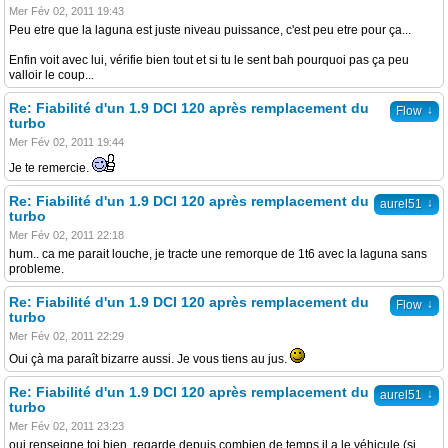
Mer Fév 02, 2011 19:43
Peu etre que la laguna est juste niveau puissance, c'est peu etre pour ça...
Enfin voit avec lui, vérifie bien tout et si tu le sent bah pourquoi pas ça peu
valloir le coup...
Re: Fiabilité d'un 1.9 DCI 120 après remplacement du
↓
Flow
turbo
Mer Fév 02, 2011 19:44
Je te remercie.
Re: Fiabilité d'un 1.9 DCI 120 après remplacement du
↓
aurel51
turbo
Mer Fév 02, 2011 22:18
hum.. ca me parait louche, je tracte une remorque de 1t6 avec la laguna sans
probleme.
Re: Fiabilité d'un 1.9 DCI 120 après remplacement du
↓
Flow
turbo
Mer Fév 02, 2011 22:29
Oui çà ma paraît bizarre aussi. Je vous tiens au jus.
Re: Fiabilité d'un 1.9 DCI 120 après remplacement du
↓
aurel51
turbo
Mer Fév 02, 2011 23:23
oui renseigne toi bien, regarde depuis combien de temps il a le véhicule (si