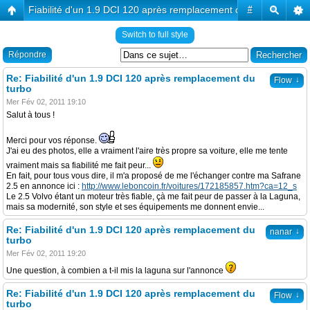
Fiabilité d'un 1.9 DCI 120 après remplacement du turbo
#
Switch to full style
Répondre
Re: Fiabilité d'un 1.9 DCI 120 après remplacement du
↓
Flow
turbo
Mer Fév 02, 2011 19:10
Salut à tous !
Merci pour vos réponse.
J'ai eu des photos, elle a vraiment l'aire très propre sa voiture, elle me tente
vraiment mais sa fiabilité me fait peur...
En fait, pour tous vous dire, il m'a proposé de me l'échanger contre ma Safrane
2.5 en annonce ici :
http://www.leboncoin.fr/voitures/172185857.htm?ca=12_s
Le 2.5 Volvo étant un moteur très fiable, çà me fait peur de passer à la Laguna,
mais sa modernité, son style et ses équipements me donnent envie...
Re: Fiabilité d'un 1.9 DCI 120 après remplacement du
↓
nanar
turbo
Mer Fév 02, 2011 19:20
Une question, à combien a t-il mis la laguna sur l'annonce
Re: Fiabilité d'un 1.9 DCI 120 après remplacement du
↓
Flow
turbo