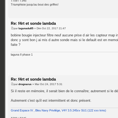
T709 / T345
Triumphiste jusqu'au bout des griffes!
Re: f4rt et sonde lambda
par
lagunadu85
» Dim Oct 22, 2017 21:47
bobine bougie injecteur filtre neuf aucune prise d air les capteur map 
donc y sont bon j ai mis d autre sonde mais si le default est en memoi
faite ?
laguna II phase 1
Re: f4rt et sonde lambda
par
drognarus
» Mar Oct 24, 2017 5:31
Si il reste en mémoire, il serait bien de le connaître; autrement si le 
Autrement c'est qu'il est intermittent et donc présent.
Grand Espace IV , Bleu Navy Privilège, V4Y 3.5 245cv SU1 (122 xxx kms)