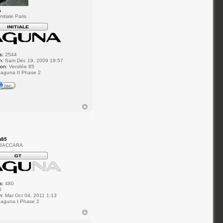
a
itiale Paris
s:
2544
n:
Sam Déc 19, 2009 19:57
ion:
Vendée 85
aguna II Phase 2
u85
 BACCARA
s:
480
0
n:
Mar Oct 04, 2011 1:13
aguna I Phase 2