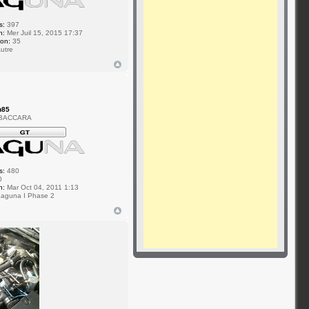
s:
397
n:
Mer Juil 15, 2015 17:37
ion:
35
utre
u85
 BACCARA
s:
480
0
n:
Mar Oct 04, 2011 1:13
aguna I Phase 2