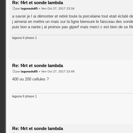
Re: f4rt et sonde lambda
par
lagunadu85
» Ven Oct 27, 2017 23:34
a savoir je l ai démonter et retiré toute la porcelaine tout etait éclaté
j aimerai en mettre un mais sur la ligne biensure le faisceau des son
puis bon a nante j ai proinox pas gtperf mais merci c est bien de se fil
laguna II phase 1
Re: f4rt et sonde lambda
par
lagunadu85
» Ven Oct 27, 2017 23:49
400 ou 200 cellules ?
laguna II phase 1
Re: f4rt et sonde lambda