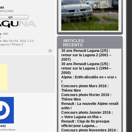
u85
 BACCARA
s:
480
0
ARTICLES
n:
Mar Oct 04, 2011 1:13
RÉCENTS
aguna I Phase 2
30 ans Renault Laguna [2/5] :
retour sur la Laguna 2 (2001 –
2007)
30 ans Renault Laguna [1/5] :
retour sur la Laguna 1 (1994 –
2000)
Alpine : Enfin dévoilée en « vrai »
!
Concours photo Mars 2016 :
Thème libre
Concours photo février 2016 :
Thème libre
Renault : La nouvelle Alpine renaît
enfin !
Concours photo Janvier 2016 :
« Votre Laguna en fête »
Renault : Clap de fin presque
officiel pour Laguna…
9452
uthentique
Concours photo Novembre 2014 :