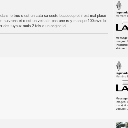
lagunad
 dedans le truc c est un cata sa coute beaucoup et il est mal placé
Membre
des suivrons et c est un velsatis pas une rs y manque 100chvx lol
er des tuyaux mais 2 fois d un origine lol
Message
Images:
Inscriptio
Voiture:
L
lagunad
Membre
Message
Images:
Inscriptio
Voiture:
L