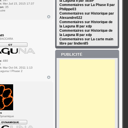
s:
397
la Laguna II par SEBF
n:
Mer Juil 15, 2015 17:37
Commentaires sur La Phase II par
ion:
35
Philippe03
utre
Commentaires sur Historique par
Alexandre022
Commentaires sur Historique de
la Laguna III par xdp
Commentaires sur Historique de
la Laguna III par xdp
u85
 BACCARA
Commentaires sur La carte main
libre par lindien85
PUBLICITÉ
s:
480
0
n:
Mar Oct 04, 2011 1:13
aguna I Phase 2
us
Dynamique