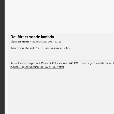
Re: f4rt et sonde lambda
par
siembida
» Sam Oct 21, 2017 21:15
Ton code défaut ? si tu as passé au clip...
Actuellement:
Laguna 2 Phase 2 GT essence 240 CV
... avec légère modification
laguna-2-gt-en-version-205-cv-t15327.html