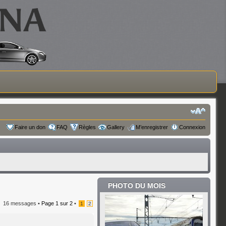
Faire un don
FAQ
Règles
Gallery
M’enregistrer
Connexion
PHOTO DU MOIS
16 messages •
Page
1
sur
2
•
1
2