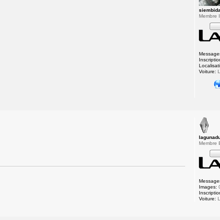
siembid
Membre In
Message
Inscriptio
Localisat
Voiture:
L
lagunad
Membre
Message
Images:
Inscriptio
Voiture:
L