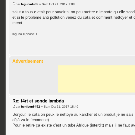
par
lagunadu85
» Sam Oct 21, 2017 1:00
salut a tous c etait pour savoir si on peu mettre n importe qu elle sond
et si le probleme anti pollution venez du cata et comment nettoyer e
merci
laguna II phase 1
Advertisement
Re: f4rt et sonde lambda
par
beniben9452
» Sam Oct 21, 2017 18:49
Bonjour, le cata on peux le nettoyé au karcher et un produit je ne sais 
déjà vu le fenomene).
Pour le retire ça existe c'est un tube Afrique (interdit) mais il ne faut