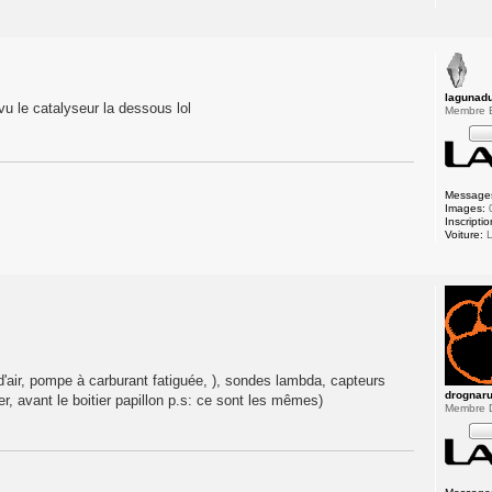
lagunad
vu le catalyseur la dessous lol
Membre
Message
Images:
Inscriptio
Voiture:
L
e d'air, pompe à carburant fatiguée, ), sondes lambda, capteurs
drognar
er, avant le boitier papillon p.s: ce sont les mêmes)
Membre 