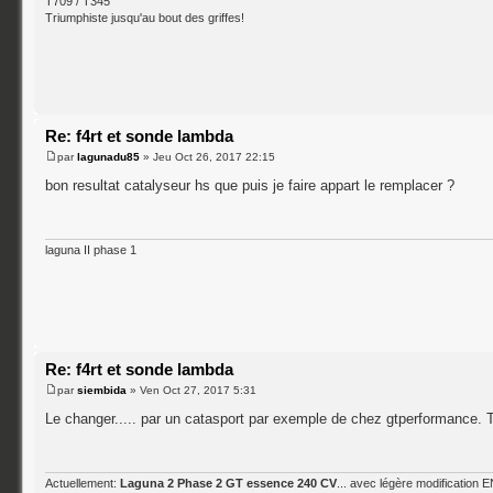
T709 / T345
Triumphiste jusqu'au bout des griffes!
Re: f4rt et sonde lambda
par
lagunadu85
» Jeu Oct 26, 2017 22:15
bon resultat catalyseur hs que puis je faire appart le remplacer ?
laguna II phase 1
Re: f4rt et sonde lambda
par
siembida
» Ven Oct 27, 2017 5:31
Le changer..... par un catasport par exemple de chez gtperformance. T
Actuellement:
Laguna 2 Phase 2 GT essence 240 CV
... avec légère modification