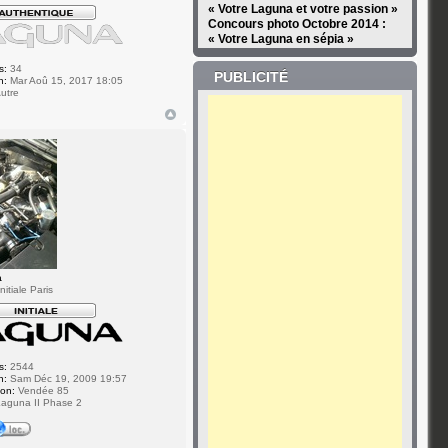
« Votre Laguna et votre passion »
Concours photo Octobre 2014 :
« Votre Laguna en sépia »
s:
34
PUBLICITÉ
n:
Mar Aoû 15, 2017 18:05
utre
a
itiale Paris
s:
2544
n:
Sam Déc 19, 2009 19:57
ion:
Vendée 85
aguna II Phase 2