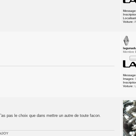
Message
Inscriptio
Localisat
Voiture:
A
lagunad
Membre
Message
Images:
Inscriptio
Voiture:
L
'as pas le choix que dans mettre un autre de toute facon.
 ENJOY