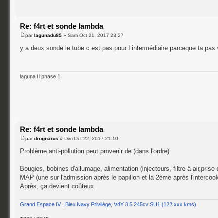
Re: f4rt et sonde lambda
par
lagunadu85
» Sam Oct 21, 2017 23:27
y a deux sonde le tube c est pas pour l intermédiaire parceque ta pas 
laguna II phase 1
Re: f4rt et sonde lambda
par
drognarus
» Dim Oct 22, 2017 21:10
Problème anti-pollution peut provenir de (dans l'ordre):
Bougies, bobines d'allumage, alimentation (injecteurs, filtre à air,pris
MAP (une sur l'admission après le papillon et la 2ème après l'intercool
Après, ça devient coûteux.
Grand Espace IV , Bleu Navy Privilège, V4Y 3.5 245cv SU1 (122 xxx kms)