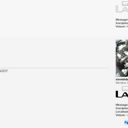
Message
Inscriptio
Voiture:
A
 ENJOY
siembid
Membre In
Message
Inscriptio
Localisat
Voiture:
L