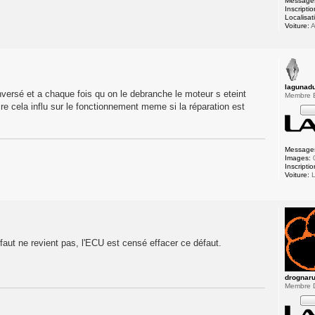
Message
Inscriptio
Localisat
Voiture:
A
lagunad
inversé et a chaque fois qu on le debranche le moteur s eteint
Membre
re cela influ sur le fonctionnement meme si la réparation est
Message
Images:
Inscriptio
Voiture:
L
défaut ne revient pas, l'ECU est censé effacer ce défaut.
drognar
Membre 