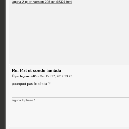
laguna-2-gt-en-version-205-cv-t15327.html
Re: f4rt et sonde lambda
par
lagunadu85
» Ven Oct 27, 2017 23:23
pourquoi pas le choix ?
laguna II phase 1