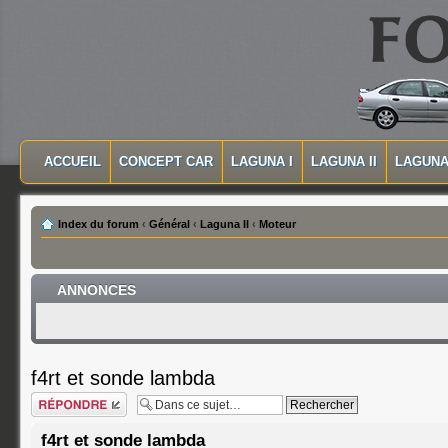
MASQUER LA NAVIGATION PRINCIPALE
MASQUER LA NAVIGATION SECONDAIRE
ACCUEIL
CONCEPT CAR
LAGUNA I
LAGUNA II
LAGUNA 
MENU PRINCIPAL
Index du forum
‹
Général
‹
Laguna II
‹
Moteur
ANNONCES
f4rt et sonde lambda
Répondre
f4rt et sonde lambda