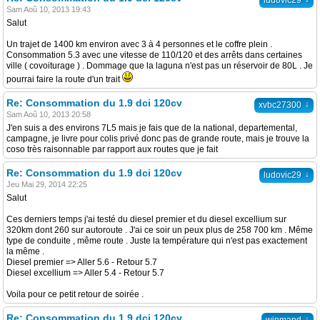
ludovic29
Sam Aoû 10, 2013 19:43
Salut
Un trajet de 1400 km environ avec 3 à 4 personnes et le coffre plein .
Consommation 5.3 avec une vitesse de 110/120 et des arrêts dans certaines
ville ( covoiturage ) . Dommage que la laguna n'est pas un réservoir de 80L . Je
pourrai faire la route d'un trait
Re: Consommation du 1.9 dci 120cv
↓
xvbc27300
Sam Aoû 10, 2013 20:58
J'en suis a des environs 7L5 mais je fais que de la national, departemental,
campagne, je livre pour colis privé donc pas de grande route, mais je trouve la
coso très raisonnable par rapport aux routes que je fait
Re: Consommation du 1.9 dci 120cv
↓
ludovic29
Jeu Mai 29, 2014 22:25
Salut
Ces derniers temps j'ai testé du diesel premier et du diesel excellium sur
320km dont 260 sur autoroute . J'ai ce soir un peux plus de 258 700 km . Même
type de conduite , même route . Juste la température qui n'est pas exactement
la même .
Diesel premier => Aller 5.6 - Retour 5.7
Diesel excellium => Aller 5.4 - Retour 5.7
Voila pour ce petit retour de soirée .
Re: Consommation du 1.9 dci 120cv
↓