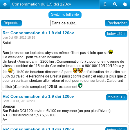
Consommation du 1.9 dci 120cv
#
Switch to full style
Répondre
Re: Consommation du 1.9 dci 120cv
↓
ludovic29
Lun Juil 08, 2013 18:18
Salut
Bon je ressort ce topic des abysses même s'il est pas si loin que sa
.
Ce week end , petit trajet en hollande .
Un brest - Amsterdam = 2200 km . Consommation 5.7L pour une moyenne de
vitesse combiné de 115 km/h( Car entre les routes à 90/100/110/120/130 sa y
fait
) ,1h30 de bouchon dimanche à paris
et l'utilisation de la clim sur
80% du trajet . 4 Personne de Brest à paris ( coffre plein ) et ensuite plus que 2
pour un paris amsterdam aller retour et seul pour retour sur brest . Carburant
utilisé (d'après le compteur) 125.8L exactement
.
Re: Consommation du 1.9 dci 120cv
↓
torkain31
Sam Juil 13, 2013 8:20
Bonjour
Sur Estate DCI 120 environ 6l/100 en moyenne (un peu plus l'hivers)
A 130 sur autoroute 5,5 / 5,6 l/100
A+
Re: Consommation du 1.9 dci 120cv
↓